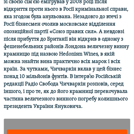
зі своєю сім’єю емігрував у 2008 році після
Усі сайти RFE/RL
відкриття проти нього в Росії кримінальної справи,
яка згодом була анульована. Незадовго до втечі з
Росії бізнесмен очолив московське відділення
опозиційної партії «Союз правих сил». А невдовзі
після прибуття до Британії він відкрив в одному з
фешенебельних районів Лондона величезну винну
крамницю під назвою Hedonism Wines, в якій
можна знайти вина практично всіх марок і всіх
країн. За чутками, Чичваркін вклав у цей бізнес
понад 10 мільйонів фунтів. В інтерв’ю Російській
редакції Радіо Свобода Чичваркін розповів, серед
іншого, і про те, як до його крамниці перекочувала
частина величезного винного погребу колишнього
президента України Януковича.