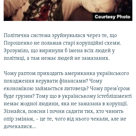
Політична система зруйнувалася через те, що
Порошенко не поламав старі корупційні схеми.
Зрозуміло, що виринули б імена всіх людей у
політиці, а там немає людей не замазаних.
Чому раптом приходить американка українського
походження керувати фінансами? Чому
економікою займається литовець? Чому прем’єром
буде грузин? Тому що в українському істеблішменті
немає жодної людини, яка не замазана в корупції.
Зізнайся, поясни і почни садити тих, хто чинить
опір змінам, – це те, чого від нього чекали, але не
дочекалися…