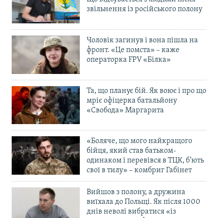
звільнення із російського полону
Чоловік загинув і вона пішла на
фронт. «Це помста» – каже
операторка FPV «Білка»
Та, що планує бій. Як воює і про що
мріє офіцерка батальйону
«Свобода» Маргарита
«Боляче, що мого найкращого
бійця, який став батьком-
одинаком і перевівся в ТЦК, б’ють
свої в тилу» – комбриг Габінет
Вийшов з полону, а дружина
виїхала до Польщі. Як після 1000
днів неволі вибратися «із