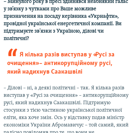
– Минулого року в пресі здійнявся неабиякий галас
у зв’язку з чутками про Ваше можливе
призначення на посаду керівника «Укрнафти»,
провідної української енергетичної компанії. Ви
підтримуєте зв'язки з Україною, ділові чи
політичні?
Я кілька разів виступав у «Русі за
очищення» – антикорупційному русі,
який надихнув Саакашвілі
– Ділові – ні, а деякі політичні – так. Я кілька разів
виступав у «Русі за очищення» – антикорупційному
русі, який надихнув Саакашвілі. Підтримую
стосунки з тією частиною української політичної
еліти, яка хоче змін. Ось у відставку подав міністр
економіки України Абромавичус – той самий, який
радісно повідомив про те, що вони не