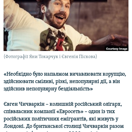
МУЛЬТИМЕДІА
ФОТО
СПЕЦПРОЄКТИ
ПОДКАСТИ
КРИМ РЕАЛІЇ
(Фотографії Яни Токарчук і Євгенія Піскова)
РУС
УКР
«Необхідно було напалмом вичавлювати корупцію,
здійснювати сміливі, різкі, непопулярні дії, а він
КТАТ
здійснив непопулярну бездіяльність»
ДОЛУЧАЙСЯ!
Євген Чичваркін – колишній російський олігарх,
співвласник компанії «Евросеть» – один із тих
російських політичних емігрантів, які живуть у
Лондоні. До британської столиці Чичваркін разом