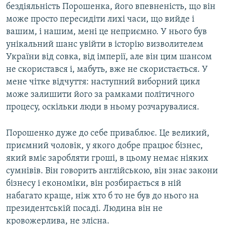
бездіяльність Порошенка, його впевненість, що він
може просто пересидіти лихі часи, що вийде і
вашим, і нашим, мені це неприємно. У нього був
унікальний шанс увійти в історію визволителем
України від совка, від імперії, але він цим шансом
не скористався і, мабуть, вже не скористається. У
мене чітке відчуття: наступний виборний цикл
може залишити його за рамками політичного
процесу, оскільки люди в ньому розчарувалися.
Порошенко дуже до себе приваблює. Це великий,
приємний чоловік, у якого добре працює бізнес,
який вміє заробляти гроші, в цьому немає ніяких
сумнівів. Він говорить англійською, він знає закони
бізнесу і економіки, він розбирається в ній
набагато краще, ніж хто б то не був до нього на
президентській посаді. Людина він не
кровожерлива, не злісна.