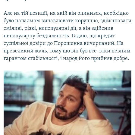
Але на тій позиції, на якій він опинився, необхідно
було напалмом вичавлювати корупцію, здійснювати
сміливі, різкі, непопулярні дії, а він здійснив
непопулярну бездіяльність. Гадаю, що кредит
суспільної довіри до Порошенка вичерпаний. На
превеликий жаль, тому що він був все-таки певним
гарантом стабільності, і народ його прийняв добре.