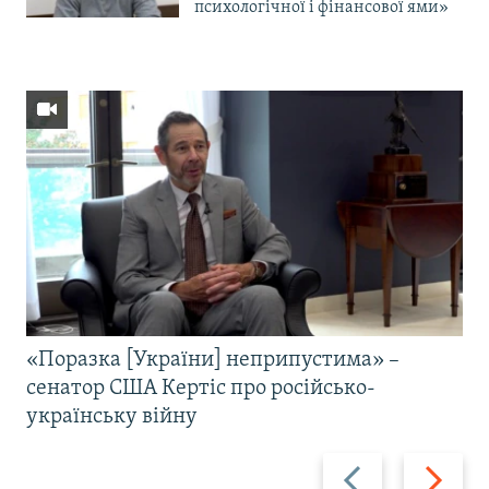
психологічної і фінансової ями»
«Поразка [України] неприпустима» –
сенатор США Кертіс про російсько-
українську війну
Назад
Вперед