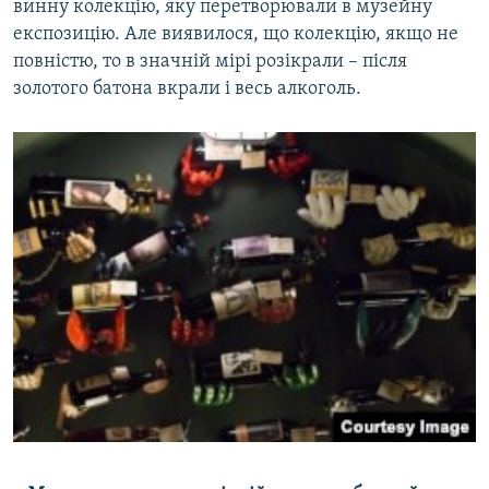
винну колекцію, яку перетворювали в музейну
експозицію. Але виявилося, що колекцію, якщо не
повністю, то в значній мірі розікрали – після
золотого батона вкрали і весь алкоголь.​