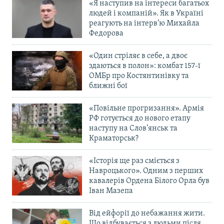
«Я наступив на інтереси багатьох
людей і компаній». Як в Україні
реагують на інтерв’ю Михайла
Федорова
«Один стріляє в себе, а двоє
здаються в полон»: комбат 157-ї
ОМБр про Костянтинівку та
ближні бої
«Повільне прогризання». Армія
РФ готується до нового етапу
наступу на Слов’янськ та
Краматорськ?
«Історія ще раз сміється з
Навроцького». Одним з перших
кавалерів Ордена Білого Орла був
Іван Мазепа
Від ейфорії до небажання жити.
Що відбувається з людьми після