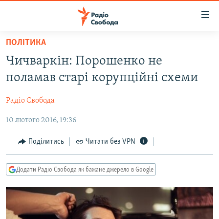
Доступність
посилання
Перейти
ПОЛІТИКА
до
РАДІО СВОБОДА – 70 РОКІВ
Чичваркін: Порошенко не
основного
ВСЕ ЗА ДОБУ
матеріалу
поламав старі корупційні схеми
СТАТТІ
Перейти
до
Радіо Свобода
ВІЙНА
ПОЛІТИКА
основної
10 лютого 2016, 19:36
РОСІЙСЬКА «ФІЛЬТРАЦІЯ»
ЕКОНОМІКА
навігації
Перейти
ДОНБАС.РЕАЛІЇ
СУСПІЛЬСТВО
Поділитись
Читати без VPN
до
КРИМ.РЕАЛІЇ
КУЛЬТУРА
пошуку
Додати Радіо Свобода як бажане джерело в Google
ТИ ЯК?
СПОРТ
СХЕМИ
УКРАЇНА
КИТАЙ.ВИКЛИКИ
СВІТ