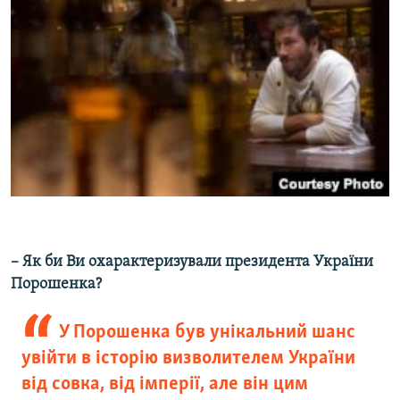
– Як би Ви охарактеризували президента України
Порошенка?
У Порошенка був унікальний шанс
увійти в історію визволителем України
від совка, від імперії, але він цим