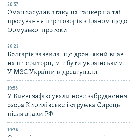
20:57
Оман засудив атаку на танкер на тлі
просування переговорів з Іраном щодо
Ормузької протоки
20:22
Болгарія заявила, що дрон, який впав
на її території, міг бути українським.
У МЗС України відреагували
19:58
У Києві зафіксували нове забруднення
озера Кирилівське і струмка Сирець
після атаки РФ
19:36