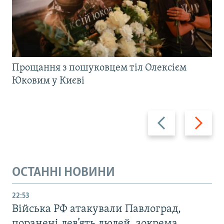
Прощання з пошуковцем тіл Олексієм
Юковим у Києві
Назад
Вперед
ОСТАННІ НОВИНИ
22:53
Війська РФ атакували Павлоград,
поранені дев’ять людей, зокрема