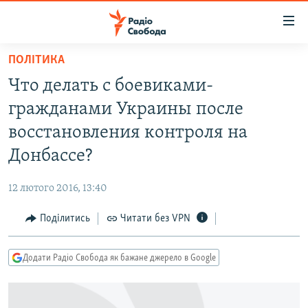
Доступність
посилання
Перейти
ПОЛІТИКА
до
РАДІО СВОБОДА – 70 РОКІВ
Что делать с боевиками-
основного
ВСЕ ЗА ДОБУ
матеріалу
гражданами Украины после
СТАТТІ
Перейти
восстановления контроля на
до
ВІЙНА
ПОЛІТИКА
Донбассе?
основної
РОСІЙСЬКА «ФІЛЬТРАЦІЯ»
ЕКОНОМІКА
навігації
12 лютого 2016, 13:40
Перейти
ДОНБАС.РЕАЛІЇ
СУСПІЛЬСТВО
до
Поділитись
Читати без VPN
КРИМ.РЕАЛІЇ
КУЛЬТУРА
пошуку
ТИ ЯК?
СПОРТ
Додати Радіо Свобода як бажане джерело в Google
СХЕМИ
УКРАЇНА
КИТАЙ.ВИКЛИКИ
СВІТ