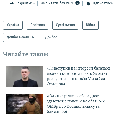
Поділитись
Читати без VPN
Підписатись
Україна
Політика
Суспільство
Війна
Донбас Реалії ТБ
Донбас
Читайте також
«Я наступив на інтереси багатьох
людей і компаній». Як в Україні
реагують на інтерв’ю Михайла
Федорова
«Один стріляє в себе, а двоє
здаються в полон»: комбат 157-ї
ОМБр про Костянтинівку та
ближні бої