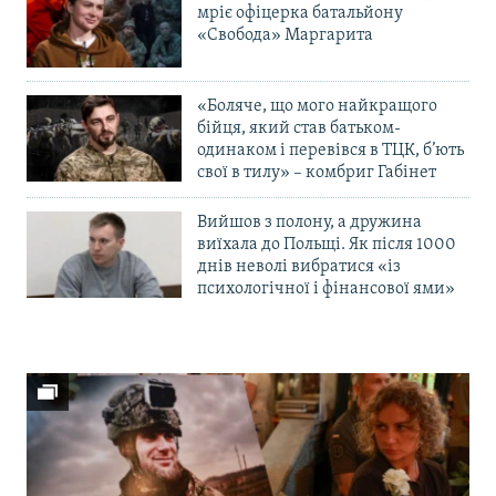
мріє офіцерка батальйону
«Свобода» Маргарита
«Боляче, що мого найкращого
бійця, який став батьком-
одинаком і перевівся в ТЦК, б’ють
свої в тилу» – комбриг Габінет
Вийшов з полону, а дружина
виїхала до Польщі. Як після 1000
днів неволі вибратися «із
психологічної і фінансової ями»