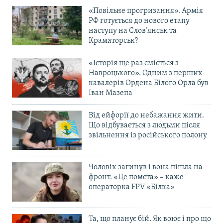
«Повільне прогризання». Армія
РФ готується до нового етапу
наступу на Слов’янськ та
Краматорськ?
«Історія ще раз сміється з
Навроцького». Одним з перших
кавалерів Ордена Білого Орла був
Іван Мазепа
Від ейфорії до небажання жити.
Що відбувається з людьми після
звільнення із російського полону
Чоловік загинув і вона пішла на
фронт. «Це помста» – каже
операторка FPV «Білка»
Та, що планує бій. Як воює і про що