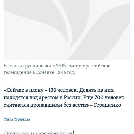
МУЛЬТИМЕДІА
ФОТО
СПЕЦПРОЄКТИ
ПОДКАСТИ
КРИМ РЕАЛІЇ
РУС
Боевики группировки «ДНР» смотрят российское
УКР
телевидение в Донецке. 2015 год.
КТАТ
«Сейчас в плену – 136 человек. Девять из них
находятся под арестом в России. Еще 700 человек
ДОЛУЧАЙСЯ!
считаются пропавшими без вести» – Геращенко
Ольга Стрижова
(Друкуємо мовою оригіналу)