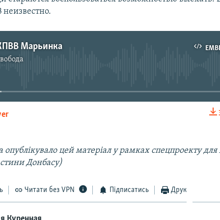
 неизвестно.
КПВВ Марьинка
EMB
Свобода
No media source currently available
yer
EMBED
а опублікувало цей матеріал у рамках спецпроекту для
астини Донбасу)
ь
Читати без VPN
Підписатись
Друк
'я Куренная