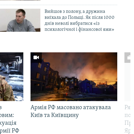
Вийшов з полону, а дружина
виїхала до Польщі. Як після 1000
днів неволі вибратися «із
психологічної і фінансової ями»
з
Армія РФ масовано атакувала
Рят
овим:
Київ та Київщину
пов
куація
Про
рмії РФ
Яр