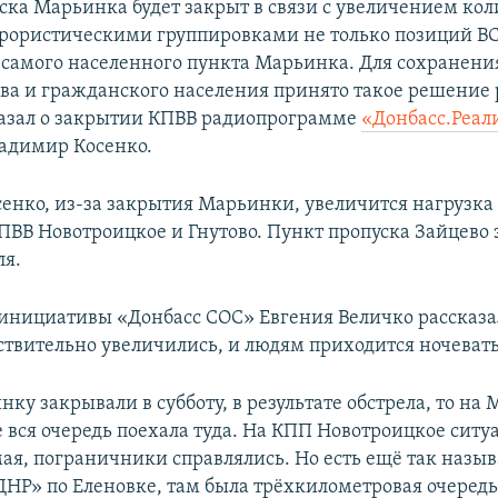
ска Марьинка будет закрыт в связи с увеличением кол
ррористическими группировками не только позиций ВС
и самого населенного пункта Марьинка. Для сохранен
ава и гражданского населения принято такое решение
казал о закрытии КПВВ радиопрограмме
«Донбасс.Реал
адимир Косенко.
сенко, из-за закрытия Марьинки, увеличится нагрузка
ПВВ Новотроицкое и Гнутово. Пункт пропуска Зайцево 
ля.
инициативы «Донбасс СОС» Евгения Величко рассказал
ствительно увеличились, и людям приходится ночевать
ку закрывали в субботу, в результате обстрела, то на 
 вся очередь поехала туда. На КПП Новотроицкое ситу
ая, пограничники справлялись. Но есть ещё так назы
НР» по Еленовке, там была трёхкилометровая очередь 