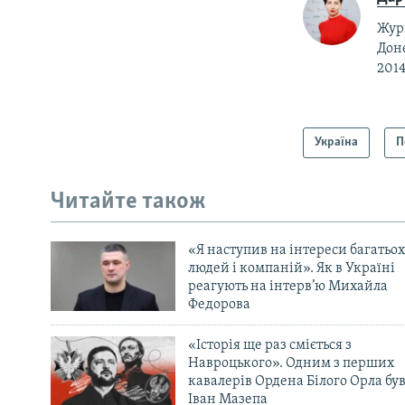
Журн
Доне
2014
Україна
П
Читайте також
«Я наступив на інтереси багатьох
людей і компаній». Як в Україні
реагують на інтерв’ю Михайла
Федорова
«Історія ще раз сміється з
Навроцького». Одним з перших
кавалерів Ордена Білого Орла бу
Іван Мазепа