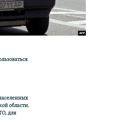
ользоваться
 населенных
кой области.
О, для