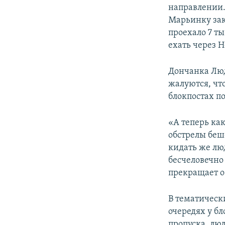
направлении.
Марьинку зак
проехало 7 ты
ехать через Н
Дончанка Люд
жалуются, что
блокпостах по
«А теперь ка
обстрелы беш
кидать же люд
бесчеловечно
прекращает об
В тематическ
очередях у бл
пропуска, лю