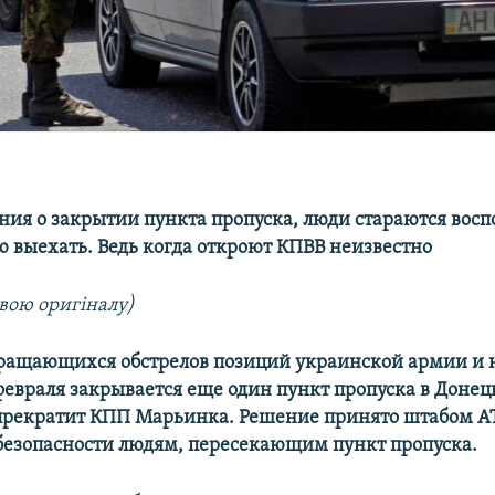
ния о закрытии пункта пропуска, люди стараются восп
 выехать. Ведь когда откроют КПВВ неизвестно
вою оригіналу)
ращающихся обстрелов позиций украинской армии и
 февраля закрывается еще один пункт пропуска в Донец
прекратит КПП Марьинка. Решение принято штабом АТ
безопасности людям, пересекающим пункт пропуска.