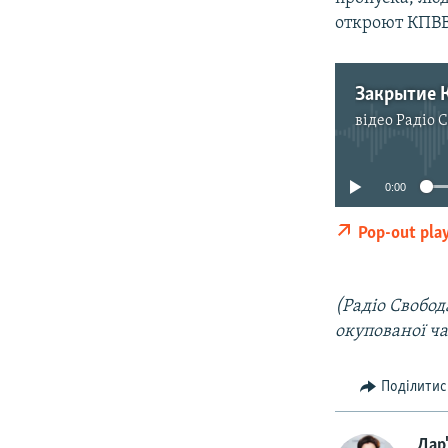
откроют КПВВ
Закрытие 
відео
Радіо 
0:00
Pop-out pla
(Радіо Свобод
окупованої ч
Поділитис
Дар