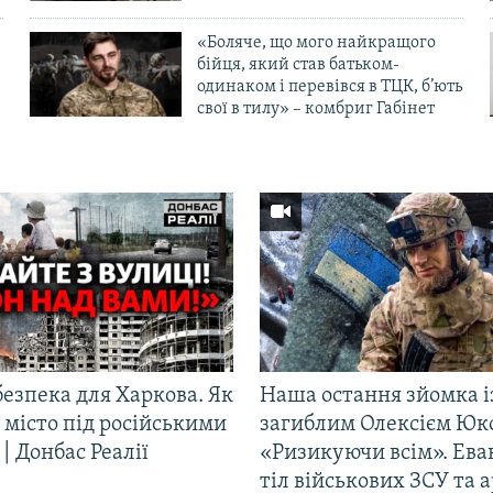
«Боляче, що мого найкращого
бійця, який став батьком-
одинаком і перевівся в ТЦК, б’ють
свої в тилу» – комбриг Габінет
езпека для Харкова. Як
Наша остання зйомка і
 місто під російськими
загиблим Олексієм Юк
| Донбас Реалії
«Ризикуючи всім». Ева
тіл військових ЗСУ та а