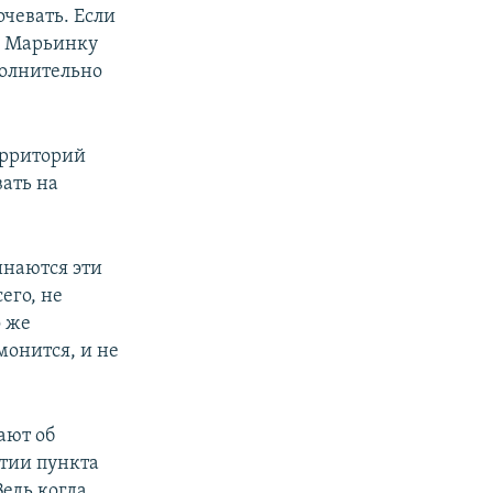
чевать. Если
ез Марьинку
полнительно
ерриторий
вать на
инаются эти
его, не
о же
монится, и не
ают об
ытии пункта
Ведь когда