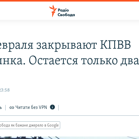
февраля закрывают КПВВ
нка. Остается только дв
23:58
ь
Читати без VPN
обода як бажане джерело в Google