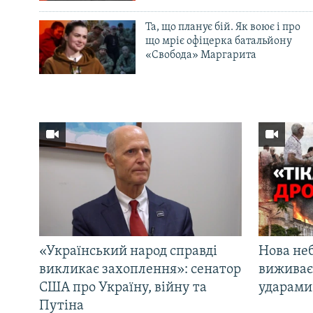
Та, що планує бій. Як воює і про
що мріє офіцерка батальйону
«Свобода» Маргарита
«Український народ справді
Нова неб
викликає захоплення»: сенатор
виживає
США про Україну, війну та
ударами 
Путіна