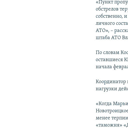
«Пункт пропу
обстрелов те
собственно, 
личного сост
АТО», – расс
штаба АТО Вл
По словам Ко
оставшиеся К
начала февра
Координатор 
нагрузки дей
«Когда Марьин
Новотроицкое
менее терпим
«таможня» «Д