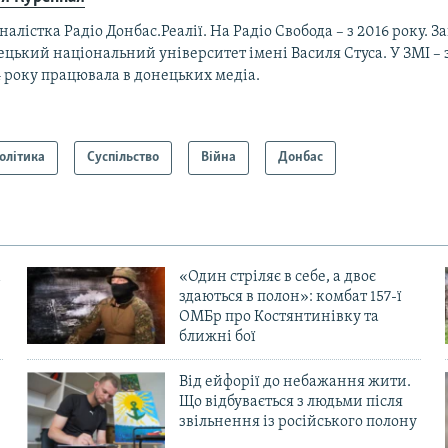
алістка Радіо Донбас.Реалії. На Радіо Свобода – з 2016 року. 
цький національний університет імені Василя Стуса. У ЗМІ – з
 року працювала в донецьких медіа.
олітика
Суспільство
Війна
Донбас
«Один стріляє в себе, а двоє
здаються в полон»: комбат 157-ї
ОМБр про Костянтинівку та
ближні бої
Від ейфорії до небажання жити.
Що відбувається з людьми після
в
звільнення із російського полону