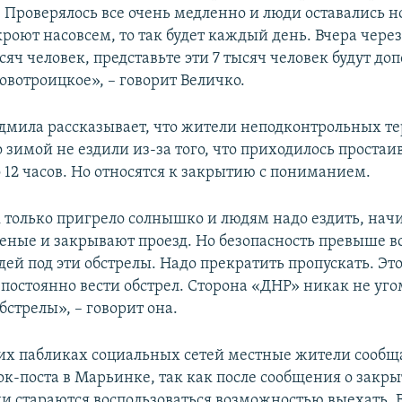
 Проверялось все очень медленно и люди оставались но
роют насовсем, то так будет каждый день. Вчера чер
сяч человек, представьте эти 7 тысяч человек будут до
овотроицкое», – говорит Величко.
мила рассказывает, что жители неподконтрольных т
 зимой не ездили из-за того, что приходилось простаи
 12 часов. Но относятся к закрытию с пониманием.
к только пригрело солнышко и людям надо ездить, нач
еные и закрывают проезд. Но безопасность превыше вс
ей под эти обстрелы. Надо прекратить пропускать. Эт
 постоянно вести обстрел. Сторона «ДНР» никак не уго
стрелы», – говорит она.
их пабликах социальных сетей местные жители сообщ
ок-поста в Марьинке, так как после сообщения о закр
ди стараются воспользоваться возможностью выехать. 