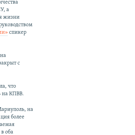
ичества
У, а
ия жизни
 руководством
ии»
спикер
 на
закрыт с
а, что
 на КПВВ.
Мариуполь, на
ация более
ваемая
в оба