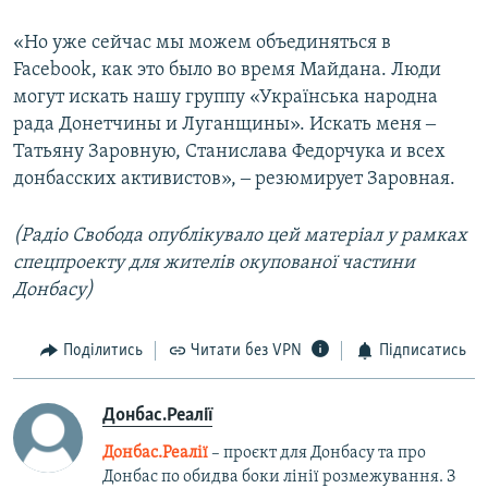
«Но уже сейчас мы можем объединяться в
Facebook, как это было во время Майдана. Люди
могут искать нашу группу «Українська народна
рада Донетчины и Луганщины». Искать меня ‒
Татьяну Заровную, Станислава Федорчука и всех
донбасских активистов», ‒ резюмирует Заровная.
(Радіо Свобода опублікувало цей матеріал у рамках
спецпроекту для жителів окупованої частини
Донбасу)
Поділитись
Читати без VPN
Підписатись
Донбас.Реалії
Донбас.Реалії
– проєкт для Донбасу та про
Донбас по обидва боки лінії розмежування. З