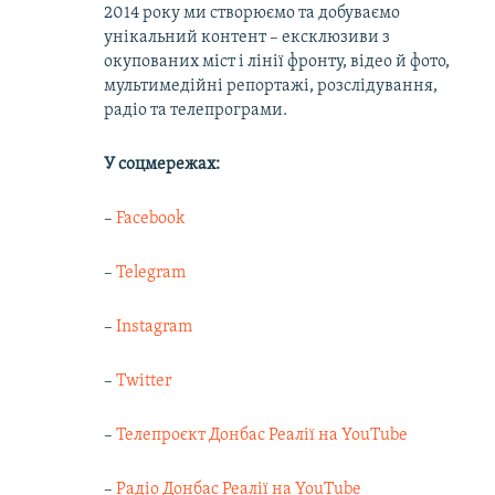
2014 року ми створюємо та добуваємо
унікальний контент – ексклюзиви з
окупованих міст і лінії фронту, відео й фото,
мультимедійні репортажі, розслідування,
радіо та телепрограми.
У соцмережах:
–
Facebook
–
Telegram
–
Instagram
–
Twitter
–
Телепроєкт Донбас Реалії на YouTube
–
Радіо Донбас Реалії на YouTube