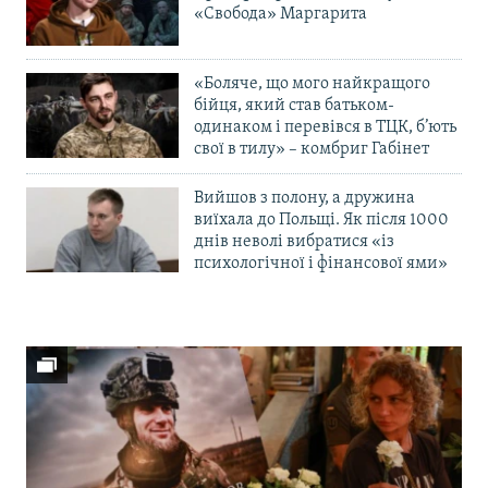
«Свобода» Маргарита
«Боляче, що мого найкращого
бійця, який став батьком-
одинаком і перевівся в ТЦК, б’ють
свої в тилу» – комбриг Габінет
Вийшов з полону, а дружина
виїхала до Польщі. Як після 1000
днів неволі вибратися «із
психологічної і фінансової ями»