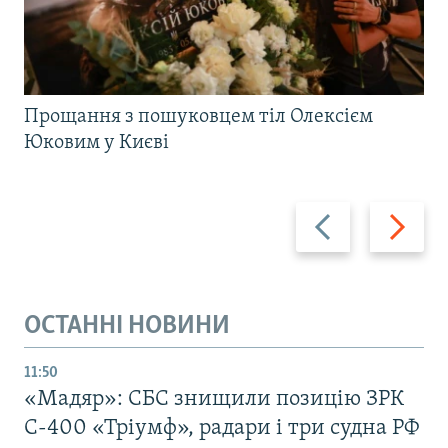
Прощання з пошуковцем тіл Олексієм
Юковим у Києві
Назад
Вперед
ОСТАННІ НОВИНИ
11:50
«Мадяр»: СБС знищили позицію ЗРК
С-400 «Тріумф», радари і три судна РФ