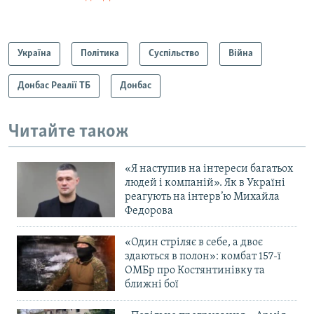
Україна
Політика
Суспільство
Війна
Донбас Реалії ТБ
Донбас
Читайте також
«Я наступив на інтереси багатьох
людей і компаній». Як в Україні
реагують на інтерв’ю Михайла
Федорова
«Один стріляє в себе, а двоє
здаються в полон»: комбат 157-ї
ОМБр про Костянтинівку та
ближні бої