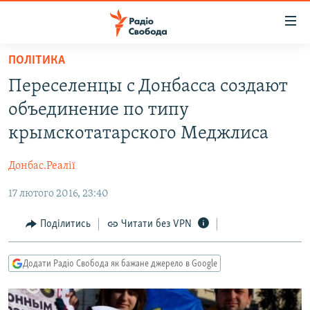
Доступність
посилання
Перейти
ПОЛІТИКА
до
РАДІО СВОБОДА – 70 РОКІВ
Переселенцы с Донбасса создают
основного
ВСЕ ЗА ДОБУ
матеріалу
объединение по типу
СТАТТІ
Перейти
крымскотатарского Меджлиса
до
ВІЙНА
ПОЛІТИКА
основної
Донбас.Реалії
РОСІЙСЬКА «ФІЛЬТРАЦІЯ»
ЕКОНОМІКА
навігації
Перейти
17 лютого 2016, 23:40
ДОНБАС.РЕАЛІЇ
СУСПІЛЬСТВО
до
КРИМ.РЕАЛІЇ
КУЛЬТУРА
Поділитись
Читати без VPN
пошуку
ТИ ЯК?
СПОРТ
Додати Радіо Свобода як бажане джерело в Google
СХЕМИ
УКРАЇНА
КИТАЙ.ВИКЛИКИ
СВІТ