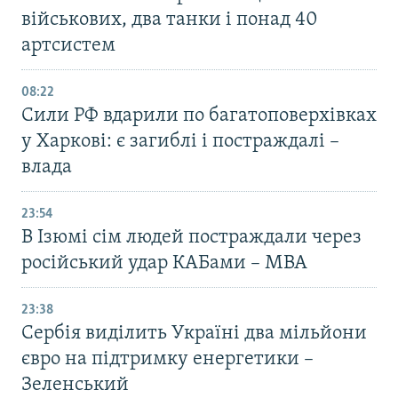
військових, два танки і понад 40
артсистем
08:22
Сили РФ вдарили по багатоповерхівках
у Харкові: є загиблі і постраждалі –
влада
23:54
В Ізюмі сім людей постраждали через
російський удар КАБами – МВА
23:38
Сербія виділить Україні два мільйони
євро на підтримку енергетики –
Зеленський