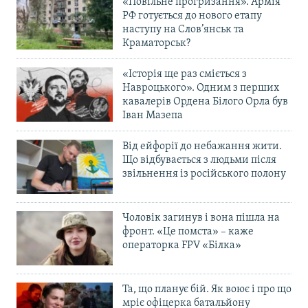
«Повільне прогризання». Армія
РФ готується до нового етапу
наступу на Слов’янськ та
Краматорськ?
«Історія ще раз сміється з
Навроцького». Одним з перших
кавалерів Ордена Білого Орла був
Іван Мазепа
Від ейфорії до небажання жити.
Що відбувається з людьми після
звільнення із російського полону
Чоловік загинув і вона пішла на
фронт. «Це помста» – каже
операторка FPV «Білка»
Та, що планує бій. Як воює і про що
мріє офіцерка батальйону