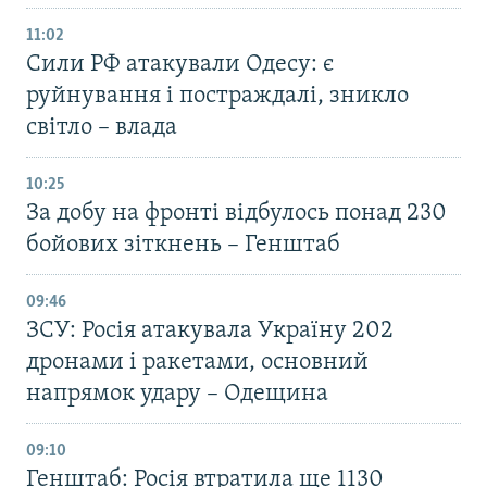
11:02
Сили РФ атакували Одесу: є
руйнування і постраждалі, зникло
світло – влада
10:25
За добу на фронті відбулось понад 230
бойових зіткнень – Генштаб
09:46
ЗСУ: Росія атакувала Україну 202
дронами і ракетами, основний
напрямок удару – Одещина
09:10
Генштаб: Росія втратила ще 1130