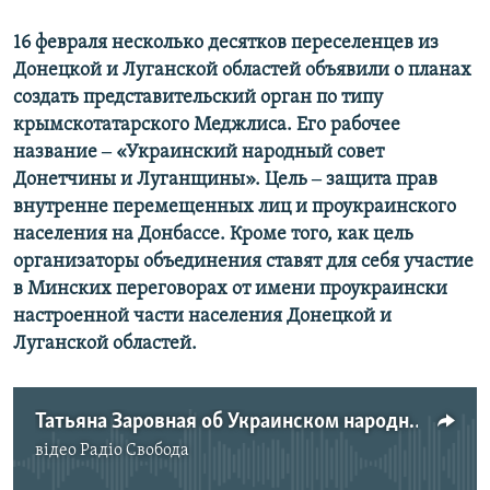
Усі сайти RFE/RL
16 февраля несколько десятков переселенцев из
Донецкой и Луганской областей объявили о планах
создать представительский орган по типу
крымскотатарского Меджлиса. Его рабочее
название ‒​ «Украинский народный совет
Донетчины и Луганщины». Цель ‒​ защита прав
внутренне перемещенных лиц и проукраинского
населения на Донбассе. Кроме того, как цель
организаторы объединения ставят для себя участие
в Минских переговорах от имени проукраински
настроенной части населения Донецкой и
Луганской областей.
Татьяна Заровная об Украинском народном совете Донетчины и Луганщины
відео
Радіо Свобода
No media source currently available