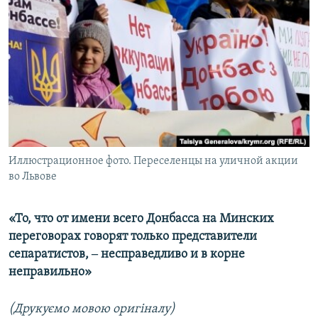
МУЛЬТИМЕДІА
ФОТО
СПЕЦПРОЄКТИ
ПОДКАСТИ
КРИМ РЕАЛІЇ
РУС
Иллюстрационное фото. Переселенцы на уличной акции
УКР
во Львове
КТАТ
«То, что от имени всего Донбасса на Минских
ДОЛУЧАЙСЯ!
переговорах говорят только представители
сепаратистов, ‒ несправедливо и в корне
неправильно»
(Друкуємо мовою оригіналу)