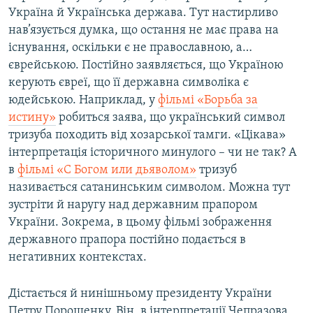
Україна й Українська держава. Тут настирливо
нав’язується думка, що остання не має права на
існування, оскільки є не православною, а…
єврейською. Постійно заявляється, що Україною
керують євреї, що її державна символіка є
юдейською. Наприклад, у
фільмі «Борьба за
истину»
робиться заява, що український символ
тризуба походить від хозарської тамги. «Цікава»
інтерпретація історичного минулого – чи не так? А
в
фільмі «С Богом или дьяволом»
тризуб
називається сатанинським символом. Можна тут
зустріти й наругу над державним прапором
України. Зокрема, в цьому фільмі зображення
державного прапора постійно подається в
негативних контекстах.
Дістається й нинішньому президенту України
Петру Порошенку. Він, в інтерпретації Чепразова,