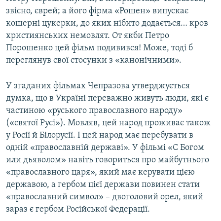
звісно, єврей; а його фірма «Рошен» випускає
кошерні цукерки, до яких нібито додається… кров
християнських немовлят. От якби Петро
Порошенко цей фільм подивився! Може, тоді б
переглянув свої стосунки з «канонічними».
У згаданих фільмах Чепразова утверджується
думка, що в Україні переважно живуть люди, які є
частиною «руського православного народу»
(«святої Русі»). Мовляв, цей народ проживає також
у Росії й Білорусії. І цей народ має перебувати в
одній «православній державі». У фільмі «С Богом
или дьяволом» навіть говориться про майбутнього
«православного царя», який має керувати цією
державою, а гербом цієї держави повинен стати
«православний символ» – двоголовий орел, який
зараз є гербом Російської Федерації.