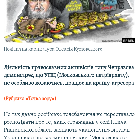
МУЛЬТИМЕДІА
ФОТО
СПЕЦПРОЄКТИ
ПОДКАСТИ
Політична карикатура Олексія Кустовського
КРИМ РЕАЛІЇ
РУС
Діяльність православних активістів типу Чепразова
УКР
демонструє, що УПЦ (Московського патріархату),
не особливо ховаючись, працює на країну-агресора
КТАТ
(Рубрика «Точка зору»)
ДОЛУЧАЙСЯ!
Не так давно російське телебачення не переставало
розповідати про те, яких страждань у селі Птича
Рівненської області зазнають «канонічні» віруючі
Української православної церкви (Московського