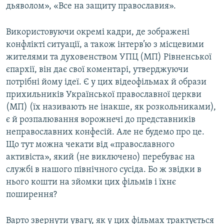
дьяволом», «Все на защиту православия».
Використовуючи окремі кадри, де зображені
конфлікті ситуації, а також інтерв’ю з місцевими
жителями та духовенством УПЦ (МП) Рівненської
єпархії, він дає свої коментарі, утверджуючи
потрібні йому ідеї. Є у цих відеофільмах й образи
прихильників Української православної церкви
(МП) (їх називають не інакше, як розкольниками),
є й розпалювання ворожнечі до представників
неправославних конфесій. Але не будемо про це.
Що тут можна чекати від «православного
активіста», який (не виключено) перебуває на
службі в нашого північного сусіда. Бо ж звідки в
нього кошти на зйомки цих фільмів і їхнє
поширення?
Варто звернути увагу, як у цих фільмах трактується