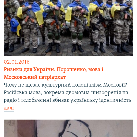
02.01.2016
Ризики для України. Порошенко, мова і
Московський патріархат
Чому не щезає культурний колоніалізм Московії?
Російська мова, зокрема двомовна шизофренія на
радіо і телебаченні вбиває українську ідентичність
далі