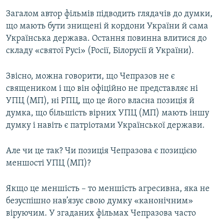
Загалом автор фільмів підводить глядачів до думки,
що мають бути знищені й кордони України й сама
Українська держава. Остання повинна влитися до
складу «святої Русі» (Росії, Білорусії й України).
Звісно, можна говорити, що Чепразов не є
священиком і що він офіційно не представляє ні
УПЦ (МП), ні РПЦ, що це його власна позиція й
думка, що більшість вірних УПЦ (МП) мають іншу
думку і навіть є патріотами Української держави.
Але чи це так? Чи позиція Чепразова є позицією
меншості УПЦ (МП)?
Якщо це меншість – то меншість агресивна, яка не
безуспішно нав’язує свою думку «канонічним»
віруючим. У згаданих фільмах Чепразова часто