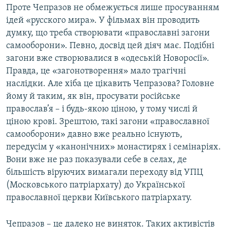
Проте Чепразов не обмежується лише просуванням
ідей «русского мира». У фільмах він проводить
думку, що треба створювати «православні загони
самооборони». Певно, досвід цей діяч має. Подібні
загони вже створювалися в «одеській Новоросії».
Правда, це «загонотворення» мало трагічні
наслідки. Але хіба це цікавить Чепразова? Головне
йому й таким, як він, просувати російське
православ’я – і будь-якою ціною, у тому числі й
ціною крові. Зрештою, такі загони «православної
самооборони» давно вже реально існують,
передусім у «канонічних» монастирях і семінаріях.
Вони вже не раз показували себе в селах, де
більшість віруючих вимагали переходу від УПЦ
(Московського патріархату) до Української
православної церкви Київського патріархату.
Чепразов – це далеко не виняток. Таких активістів