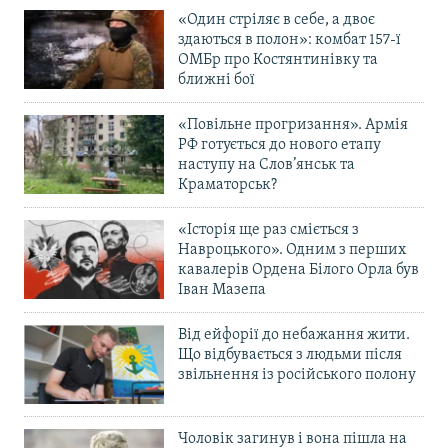
«Один стріляє в себе, а двоє
здаються в полон»: комбат 157-ї
ОМБр про Костянтинівку та
ближні бої
«Повільне прогризання». Армія
РФ готується до нового етапу
наступу на Слов’янськ та
Краматорськ?
«Історія ще раз сміється з
Навроцького». Одним з перших
кавалерів Ордена Білого Орла був
Іван Мазепа
Від ейфорії до небажання жити.
Що відбувається з людьми після
звільнення із російського полону
Чоловік загинув і вона пішла на