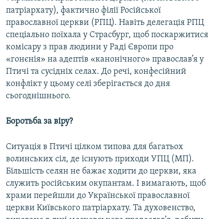
Усі сайти RFE/RL
патріархату), фактично філії Російської
православної церкви (РПЦ). Навіть делегація РПЦ
спеціально поїхала у Страсбург, щоб поскаржитися
комісару з прав людини у Раді Європи про
«гонєнія» на адептів «канонічного» православ’я у
Птичі та сусідніх селах. До речі, конфесійний
конфлікт у цьому селі зберігається до дня
сьогоднішнього.
Боротьба за віру?
Ситуація в Птичі цілком типова для багатьох
волинських сіл, де існують приходи УПЦ (МП).
Більшість селян не бажає ходити до церкви, яка
служить російським окупантам. І вимагають, щоб
храми перейшли до Української православної
церкви Київського патріархату. Та духовенство,