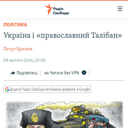
Доступність
посилання
Перейти
ПОЛІТИКА
до
РАДІО СВОБОДА – 70 РОКІВ
Україна і «православний Талібан»
основного
ВСЕ ЗА ДОБУ
матеріалу
Петро Кралюк
СТАТТІ
Перейти
до
29 лютого 2016, 23:58
ВІЙНА
ПОЛІТИКА
основної
РОСІЙСЬКА «ФІЛЬТРАЦІЯ»
ЕКОНОМІКА
навігації
Поділитись
Читати без VPN
Перейти
ДОНБАС.РЕАЛІЇ
СУСПІЛЬСТВО
до
Додати Радіо Свобода як бажане джерело в Google
КРИМ.РЕАЛІЇ
КУЛЬТУРА
пошуку
ТИ ЯК?
СПОРТ
СХЕМИ
УКРАЇНА
КИТАЙ.ВИКЛИКИ
СВІТ