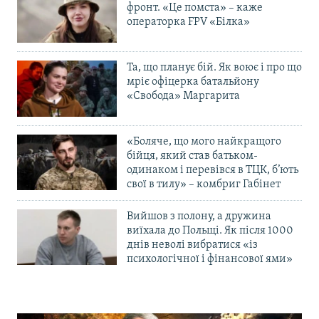
фронт. «Це помста» – каже
операторка FPV «Білка»
Та, що планує бій. Як воює і про що
мріє офіцерка батальйону
«Свобода» Маргарита
«Боляче, що мого найкращого
бійця, який став батьком-
одинаком і перевівся в ТЦК, б’ють
свої в тилу» – комбриг Габінет
Вийшов з полону, а дружина
виїхала до Польщі. Як після 1000
днів неволі вибратися «із
психологічної і фінансової ями»