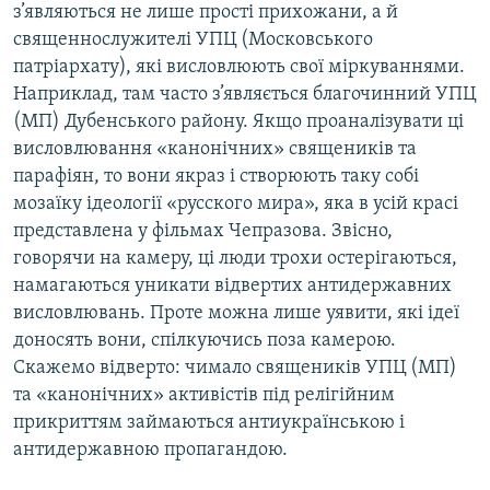
з’являються не лише прості прихожани, а й
священнослужителі УПЦ (Московського
патріархату), які висловлюють свої міркуваннями.
Наприклад, там часто з’являється благочинний УПЦ
(МП) Дубенського району. Якщо проаналізувати ці
висловлювання «канонічних» священиків та
парафіян, то вони якраз і створюють таку собі
мозаїку ідеології «русского мира», яка в усій красі
представлена у фільмах Чепразова. Звісно,
говорячи на камеру, ці люди трохи остерігаються,
намагаються уникати відвертих антидержавних
висловлювань. Проте можна лише уявити, які ідеї
доносять вони, спілкуючись поза камерою.
Скажемо відверто: чимало священиків УПЦ (МП)
та «канонічних» активістів під релігійним
прикриттям займаються антиукраїнською і
антидержавною пропагандою.