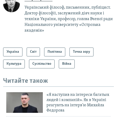
Український філософ, письменник, публіцист.
Доктор філософії, заслужений діяч науки і
техніки України, професор,​ голова Вченої ради
Національного університету «Острозька
академія»
Україна
Світ
Політика
Точка зору
Культура
Суспільство
Війна
Читайте також
«Я наступив на інтереси багатьох
людей і компаній». Як в Україні
реагують на інтерв’ю Михайла
Федорова