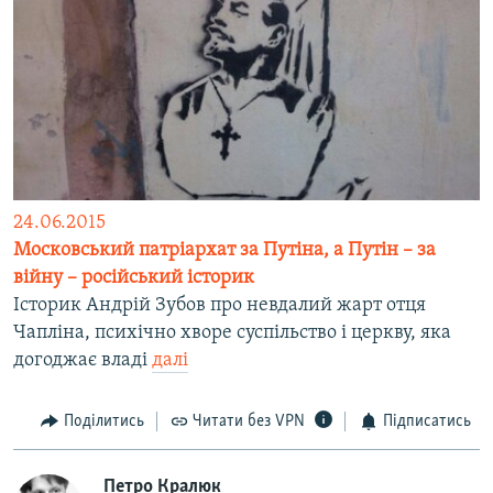
24.06.2015
Московський патріархат за Путіна, а Путін – за
війну – російський історик
Історик Андрій Зубов про невдалий жарт отця
Чапліна, психічно хворе суспільство і церкву, яка
догоджає владі
далі
Поділитись
Читати без VPN
Підписатись
Петро Кралюк