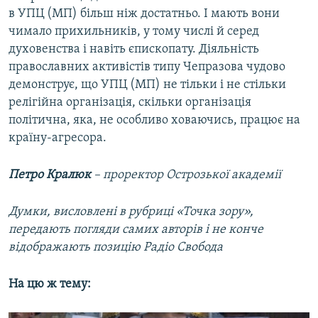
в УПЦ (МП) більш ніж достатньо. І мають вони
чимало прихильників, у тому числі й серед
духовенства і навіть єпископату. Діяльність
православних активістів типу Чепразова чудово
демонструє, що УПЦ (МП) не тільки і не стільки
релігійна організація, скільки організація
політична, яка, не особливо ховаючись, працює на
країну-агресора.
Петро Кралюк
– проректор Острозької академії
Думки, висловлені в рубриці «Точка зору»,
передають погляди самих авторів і не конче
відображають позицію Радіо Свобода
На цю ж тему: