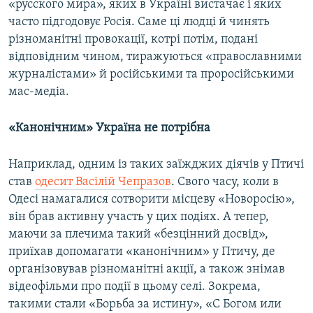
«русского мира», яких в Україні вистачає і яких
часто підгодовує Росія. Саме ці людці й чинять
різноманітні провокації, котрі потім, подані
відповідним чином, тиражуються «православними
журналістами» й російськими та проросійськими
мас-медіа.
«Канонічним» Україна не потрібна
Наприклад, одним із таких заїжджих діячів у Птичі
став
одесит Васілій Чепразов
. Свого часу, коли в
Одесі намагалися сотворити місцеву «Новоросію»,
він брав активну участь у цих подіях. А тепер,
маючи за плечима такий «безцінний досвід»,
приїхав допомагати «канонічним» у Птичу, де
організовував різноманітні акції, а також знімав
відеофільми про події в цьому селі. Зокрема,
такими стали «Борьба за истину», «С Богом или