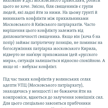
виховане в дусі московського православ’я, робити
цього не хоче. Звісно, біля священиків є групи
людей, які ладні йти за ними. На цьому ґрунті й
виникають конфлікти між прихильниками
Московського й Київського патріархатів. Часто
вирішення цього конфлікту залежить від
дипломатичності священика. Якщо він (хоча б на
позір) займає патріотичну позицію, не поминає на
богослужіннях патріарха московського Кирила,
відверто не нав’язує прихожанам ідей «русского
мира», ситуація залишається відносно спокійною. А
якщо ні – вибухає конфлікт.
Під час таких конфліктів у волинських селах
адепти УПЦ (Московського патріархату),
знаходячись у меншості і не бажаючи йти на
компроміси, вдаються до залучення зовнішніх сил.
Для цього спеціально завозяться прибічники