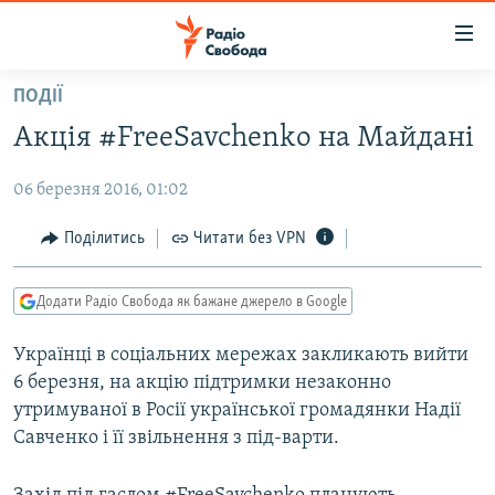
Доступність
посилання
Перейти
ПОДІЇ
до
РАДІО СВОБОДА – 70 РОКІВ
Акція #FreeSavchenko на Майдані
основного
ВСЕ ЗА ДОБУ
матеріалу
06 березня 2016, 01:02
СТАТТІ
Перейти
до
ВІЙНА
ПОЛІТИКА
Поділитись
Читати без VPN
основної
РОСІЙСЬКА «ФІЛЬТРАЦІЯ»
ЕКОНОМІКА
навігації
Додати Радіо Свобода як бажане джерело в Google
Перейти
ДОНБАС.РЕАЛІЇ
СУСПІЛЬСТВО
до
Українці в соціальних мережах закликають вийти
КРИМ.РЕАЛІЇ
КУЛЬТУРА
пошуку
6 березня, на акцію підтримки незаконно
ТИ ЯК?
СПОРТ
утримуваної в Росії української громадянки Надії
СХЕМИ
Савченко і її звільнення з під-варти.
УКРАЇНА
КИТАЙ.ВИКЛИКИ
СВІТ