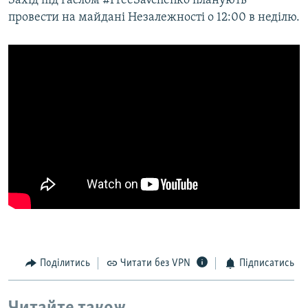
Захід під гаслом #FreeSavchenko планують
МУЛЬТИМЕДІА
провести на майдані Незалежності о 12:00 в неділю.
ФОТО
СПЕЦПРОЄКТИ
ПОДКАСТИ
КРИМ РЕАЛІЇ
РУС
УКР
КТАТ
ДОЛУЧАЙСЯ!
Поділитись
Читати без VPN
Підписатись