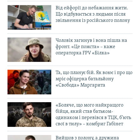
Від ейфорії до небажання жити.
Що відбувається з людьми після
звільнення із російського полону
Чоловік загинув і вона пішла на
фронт. «Це помста» – каже
операторка FPV «Білка»
Та, що планує бій. Як воює і про що
мріє офіцерка батальйону
«Свобода» Маргарита
«Боляче, що мого найкращого
бійця, який став батьком-
одинаком і перевівся в ТЦК, б’ють
свої в тилу» – комбриг Габінет
Вийшов з полону, а дружина