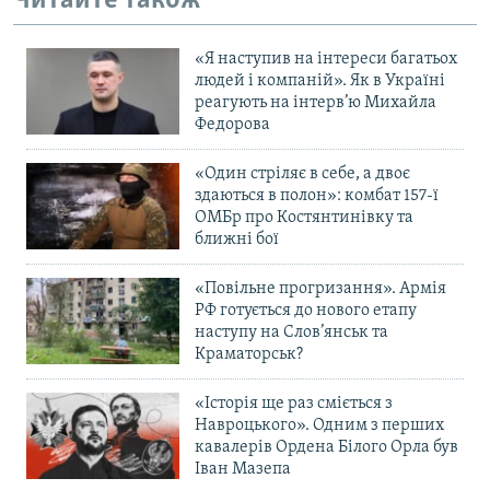
Читайте також
Усі сайти RFE/RL
«Я наступив на інтереси багатьох
людей і компаній». Як в Україні
реагують на інтерв’ю Михайла
Федорова
«Один стріляє в себе, а двоє
здаються в полон»: комбат 157-ї
ОМБр про Костянтинівку та
ближні бої
«Повільне прогризання». Армія
РФ готується до нового етапу
наступу на Слов’янськ та
Краматорськ?
«Історія ще раз сміється з
Навроцького». Одним з перших
кавалерів Ордена Білого Орла був
Іван Мазепа