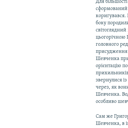
Для більшост
сформований п
коригувався. 
боку породили
світоглядний
цьогорічною 
головного ре
присудження Ш
Шевченка при
орієнтацію по
прихильників
звернулися і
через, як во
Шевченка. Во
особливо шев
Сам же Григор
Шевченка, в і