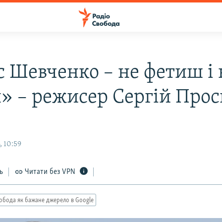
с Шевченко – не фетиш і 
» – режисер Сергій Про
, 10:59
ь
Читати без VPN
обода як бажане джерело в Google