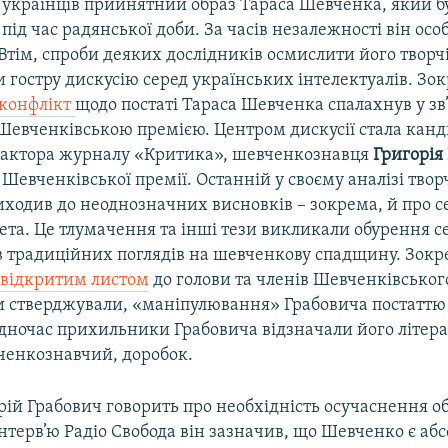
і українців прийнятний образ Тараса Шевченка, який б
ід час радянської доби. За часів незалежності він осо
Втім, спроби деяких дослідників осмислити його творчі
 гостру дискусію серед українських інтелектуалів. Зо
конфлікт
щодо постаті Тараса Шевченка спалахнув у зв’
Шевченківською премією. Центром дискусії стала кан
дактора журналу «Критика», шевченкознавця
Григорія
евченківської премії. Останній у своєму аналізі твор
ходив до неоднозначних висновків – зокрема, й про с
ета. Це тлумачення та інші тези викликали обурення с
 традиційних поглядів на шевченкову спадщину. Зокр
з
відкритим листом
до голови та членів Шевченківськог
ни стверджували, «маніпулювання» Грабовича постаттю
дночас прихильники Грабовича відзначали його літер
ченкознавчий, доробок.
ій Грабович говорить про необхідність осучаснення о
нтерв’ю Радіо Свобода він зазначив, що Шевченко є аб