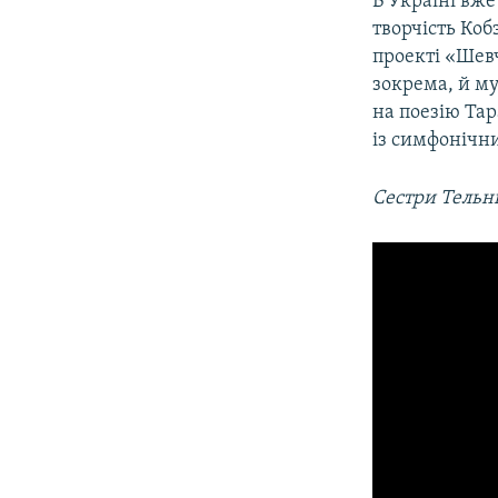
В Україні вже
творчість Коб
проекті «Шев
зокрема, й м
на поезію Тар
із симфонічн
Сестри Тельн