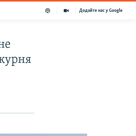
Додайте нас у Google
не
скурня