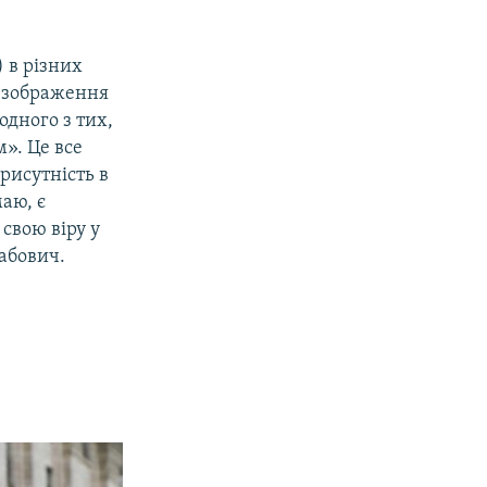
) в різних
ні зображення
одного з тих,
». Це все
рисутність в
маю, є
свою віру у
рабович.