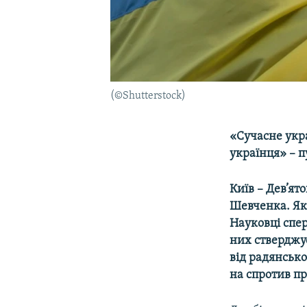
(©Shutterstock)
«Сучасне укр
українця» – п
Київ – Дев’ят
Шевченка. Яка
Науковці спер
них стверджу
від радянсько
на спротив пр