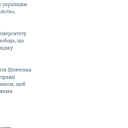
ує українцям
ліста»,
ніверситету
вобода, що
іміджу
тити Шевченка
справді
ником, щоб
ивими