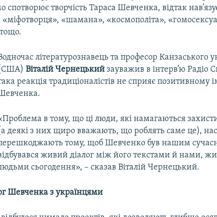
о спотворює творчість Тараса Шевченка, відтак нав’яз
к «міфотворця», «шамана», «космополіта», «гомосексуа
тощо.
Водночас літературознавець та професор Канзаського у
(США)
Віталій Чернецький
зауважив в інтерв’ю Радіо С
така реакція традиціоналістів не сприяє позитивному 
Шевченка.
«Проблема в тому, що ці люди, які намагаються захис
(а деякі з них щиро вважають, що роблять саме це), на
перешкоджають тому, щоб Шевченко був нашим сучас
відбувався живий діалог між його текстами й нами, ж
людьми сьогодення», – сказав Віталій Чернецький.
лог Шевченка з українцями