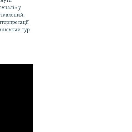
гнути
сеналі» у
ставлений,
терпретації
аїнський тур