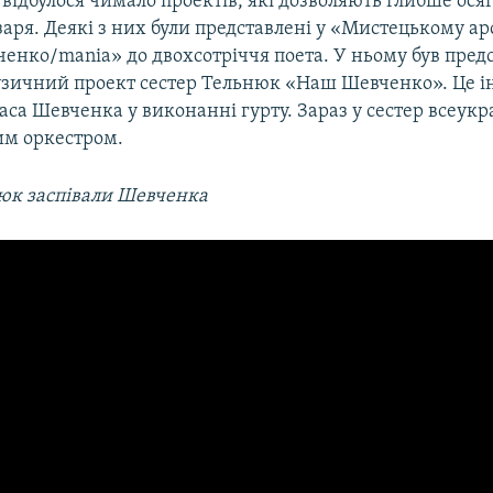
 відбулося чимало проектів, які дозволяють глибше ося
заря. Деякі з них були представлені у «Мистецькому ар
ченко/mania» до двохсотріччя поета. У ньому був пред
узичний проект сестер Тельнюк «Наш Шевченко». Це ін
аса Шевченка у виконанні гурту. Зараз у сестер всеукр
им оркестром.
юк заспівали Шевченка