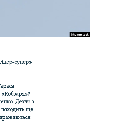
гіпер-супер»
Тараса
а «Кобзаря»?
ченко. Дехто з
 походить ще
 наражаються