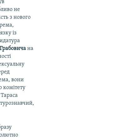
ув
бливо не
сть з нового
крема,
язку із
дидатура
 Грабовича
на
чості
ексуальну
еред
ема, вони
о комітету
 Тараса
атурознавчий,
бразу
солютно