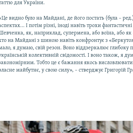
таттю для України.
«Це видно було на Майдані, де його постать (була – ред.
аспектах... І потім різні, іноді навіть трохи фантастич
Шевченка, як, наприклад, супермена, або воїна, або як 
хто на Майдані з шиною навіть конфронтує з «Беркутом
мало, я думаю, свій резон. Воно віддзеркалює глибоку п
українській колективній свідомості. І воно також, я ду
закономірним. Тобто це є бажання якось висловлювати 
власне майбутнє, у свою силу», – стверджує Григорій Г