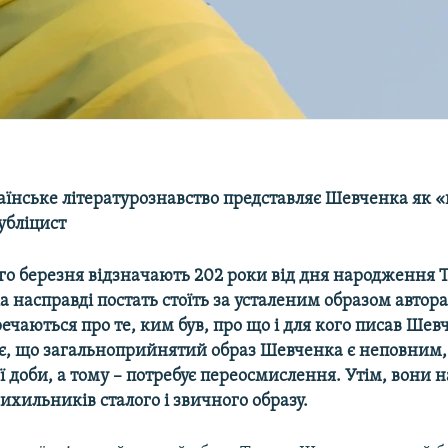
аїнське літературознавство представляє Шевченка як «
убліцист
ого березня відзначають 202 роки від дня народження 
 насправді постать стоїть за усталеним образом автор
ечаються про те, ким був, про що і для кого писав Шев
є, що загальноприйнятий образ Шевченка є неповним,
ї доби, а тому – потребує переосмислення. Утім, вони
ихильників сталого і звичного образу.