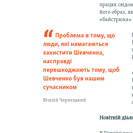
працях свідом
його образ, я
«байстрюка» 
Проблема в тому, що
люди, які намагаються
захистити Шевченка,
насправді
перешкоджають тому, щоб
Шевченко був нашим
сучасником
Віталій Чернецький
Новітній діа