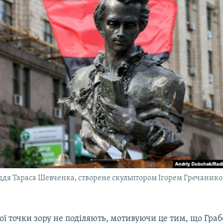
ддя Тараса Шевченка, створене скульптором Ігорем Гречанико
ї точки зору не поділяють, мотивуючи це тим, що Граб