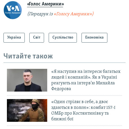
«Голос Америки»
(Передрук із
«Голосу Америки»)
Україна
Світ
Суспільство
Економіка
Читайте також
«Я наступив на інтереси багатьох
людей і компаній». Як в Україні
реагують на інтерв’ю Михайла
Федорова
«Один стріляє в себе, а двоє
здаються в полон»: комбат 157-ї
ОМБр про Костянтинівку та
ближні бої