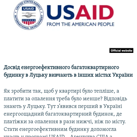
МУЛЬТИМЕДІА
ФОТО
СПЕЦПРОЄКТИ
ПОДКАСТИ
КРИМ РЕАЛІЇ
РУС
Досвід енергоефективного багатоквартирного
УКР
будинку в Луцьку вивчають в інших містах України
КТАТ
Як зробити так, щоб у квартирі було тепліше, а
платити за опалення треба було менше? Відповідь
ДОЛУЧАЙСЯ!
знають у Луцьку. Тут з’явився перший в Україні
енергоощадний багатоквартирний будинок, де
платіжки за опалення в рази нижчі, ніж по місту.
Стати енергоефективним будинку допомогла