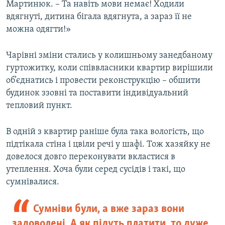
Мартинюк. – Та навіть мови немає! Ходили
вдягнуті, дитина бігала вдягнута, а зараз її не
можна одягти!»
Чарівні зміни стались у колишньому занедбаному
гуртожитку, коли співвласники квартир вирішили
об’єднатись і провести реконструкцію – обшити
будинок ззовні та поставити індивідуальний
тепловий пункт.
В одній з квартир раніше була така вологість, що
підтікала стіна і цвіли речі у шафі. Тож хазяйку не
довелося довго переконувати вкластися в
утеплення. Хоча були серед сусідів і такі, що
сумнівалися.
Сумніви були, а вже зараз вони
задоволені. А як підуть платити, то дуже,