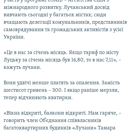
участь у програмі USAID – Агентства США з
Усі сайти RFE/RL
міжнародного розвитку. Лучанський досвід
вивчають сьогодні у багатьох містах; сюди
вчащають делегації комунальників, представників
самоврядування та громадських активістів з усієї
України.
«Це в нас за січень місяць. Якщо тариф по місту
Луцьку за січень місяць був 16,80, то в нас 7,11», –
кажуть лучани.
Вони удвічі менше платять за опалення. Замість
шестисот гривень – 300. І якщо раніше мерзли,
тепер відчиняють кватирки.
«Вікна відкриті, балкони відкриті. Нам гаряче, –
говорить член Об’єднання співвласників
багатоквартирних будинків «Лучани» Тамара