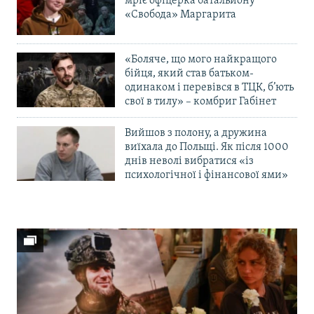
мріє офіцерка батальйону
«Свобода» Маргарита
«Боляче, що мого найкращого
бійця, який став батьком-
одинаком і перевівся в ТЦК, б’ють
свої в тилу» – комбриг Габінет
Вийшов з полону, а дружина
виїхала до Польщі. Як після 1000
днів неволі вибратися «із
психологічної і фінансової ями»