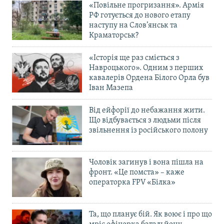
«Повільне прогризання». Армія
РФ готується до нового етапу
наступу на Слов’янськ та
Краматорськ?
«Історія ще раз сміється з
Навроцького». Одним з перших
кавалерів Ордена Білого Орла був
Іван Мазепа
Від ейфорії до небажання жити.
Що відбувається з людьми після
звільнення із російського полону
Чоловік загинув і вона пішла на
фронт. «Це помста» – каже
операторка FPV «Білка»
Та, що планує бій. Як воює і про що