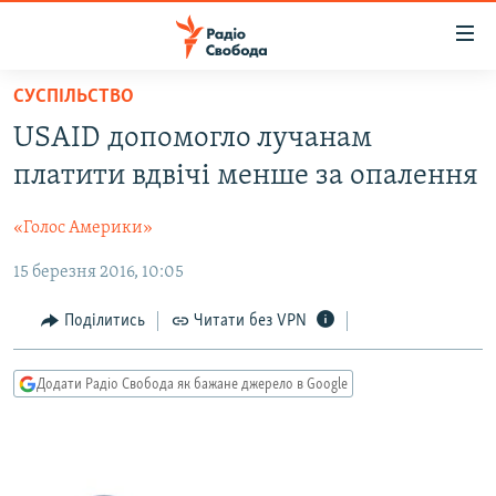
Доступність
посилання
Перейти
СУСПІЛЬСТВО
до
РАДІО СВОБОДА – 70 РОКІВ
USAID допомогло лучанам
основного
ВСЕ ЗА ДОБУ
матеріалу
платити вдвічі менше за опалення
СТАТТІ
Перейти
до
«Голос Америки»
ВІЙНА
ПОЛІТИКА
основної
15 березня 2016, 10:05
РОСІЙСЬКА «ФІЛЬТРАЦІЯ»
ЕКОНОМІКА
навігації
Перейти
ДОНБАС.РЕАЛІЇ
СУСПІЛЬСТВО
Поділитись
Читати без VPN
до
КРИМ.РЕАЛІЇ
КУЛЬТУРА
пошуку
Додати Радіо Свобода як бажане джерело в Google
ТИ ЯК?
СПОРТ
СХЕМИ
УКРАЇНА
КИТАЙ.ВИКЛИКИ
СВІТ