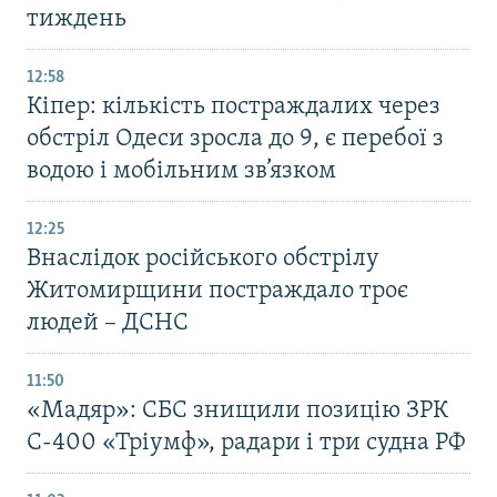
тиждень
12:58
Кіпер: кількість постраждалих через
обстріл Одеси зросла до 9, є перебої з
водою і мобільним зв’язком
12:25
Внаслідок російського обстрілу
Житомирщини постраждало троє
людей – ДСНС
11:50
«Мадяр»: СБС знищили позицію ЗРК
С-400 «Тріумф», радари і три судна РФ