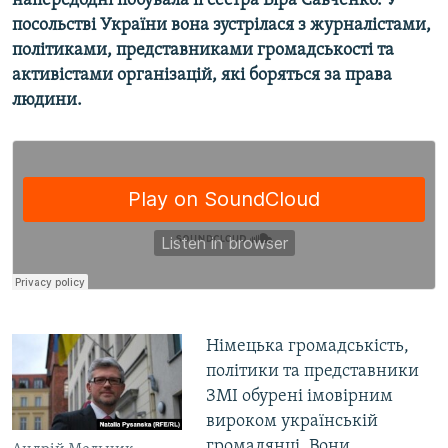
напередодні побувала її сестра Віра Савченко. У
Усі сайти RFE/RL
посольстві України вона зустрілася з журналістами,
політиками, представниками громадськості та
активістами організацій, які боряться за права
людини.
Німецька громадськість,
політики та представники
ЗМІ обурені імовірним
вироком українській
громадянці. Вони