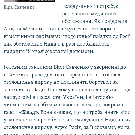
голодування і потребує
Віра Савченко
ретельного медичного
обстеження. Як повідомив
Андрій Мельник, нині ведуться переговори з
німецькими фахівцями щодо їхньої поїздки до Росії
для обстеження Надії і, в разі необхідності,
надання їй кваліфікованої допомоги.
Головним закликом Віри Савченко у зверненні до
німецької громадськості є прохання навіть після
оголошення вироку не припиняти боротьби за
звільнення Надії. На цьому вона наголошувала і під
час зустрічі в посольстві України, і в інтерв’ю
численним засобам масової інформації, зокрема
газеті «
Більд
». Вона вважає, що не треба йняти віри
у запевнення про обмін чи помилування Надії після
оголошення вироку. Адже Росія, за її словами, не та