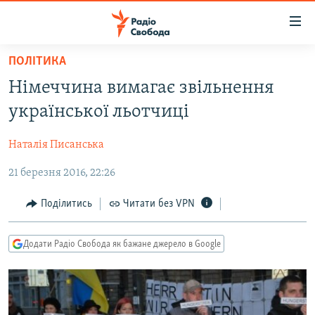
Доступність
посилання
Перейти
ПОЛІТИКА
до
РАДІО СВОБОДА – 70 РОКІВ
Німеччина вимагає звільнення
основного
ВСЕ ЗА ДОБУ
матеріалу
української льотчиці
СТАТТІ
Перейти
до
Наталія Писанська
ВІЙНА
ПОЛІТИКА
основної
21 березня 2016, 22:26
РОСІЙСЬКА «ФІЛЬТРАЦІЯ»
ЕКОНОМІКА
навігації
Перейти
ДОНБАС.РЕАЛІЇ
СУСПІЛЬСТВО
Поділитись
Читати без VPN
до
КРИМ.РЕАЛІЇ
КУЛЬТУРА
пошуку
Додати Радіо Свобода як бажане джерело в Google
ТИ ЯК?
СПОРТ
СХЕМИ
УКРАЇНА
КИТАЙ.ВИКЛИКИ
СВІТ