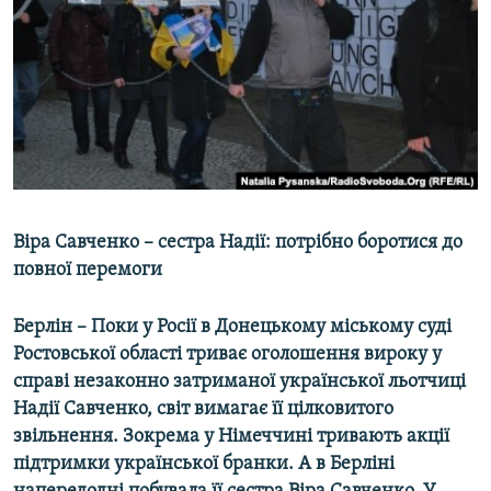
МУЛЬТИМЕДІА
ФОТО
СПЕЦПРОЄКТИ
ПОДКАСТИ
КРИМ РЕАЛІЇ
РУС
Віра Савченко – сестра Надії: потрібно боротися до
УКР
повної перемоги
КТАТ
Берлін – Поки у Росії в Донецькому міському суді
Ростовської області триває оголошення вироку у
ДОЛУЧАЙСЯ!
справі незаконно затриманої української льотчиці
Надії Савченко, світ вимагає її цілковитого
звільнення. Зокрема у Німеччині тривають акції
підтримки української бранки. А в Берліні