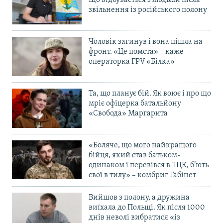
Що відбувається з людьми після
звільнення із російського полону
Чоловік загинув і вона пішла на
фронт. «Це помста» – каже
операторка FPV «Білка»
Та, що планує бій. Як воює і про що
мріє офіцерка батальйону
«Свобода» Маргарита
«Боляче, що мого найкращого
бійця, який став батьком-
одинаком і перевівся в ТЦК, б’ють
свої в тилу» – комбриг Габінет
Вийшов з полону, а дружина
виїхала до Польщі. Як після 1000
днів неволі вибратися «із