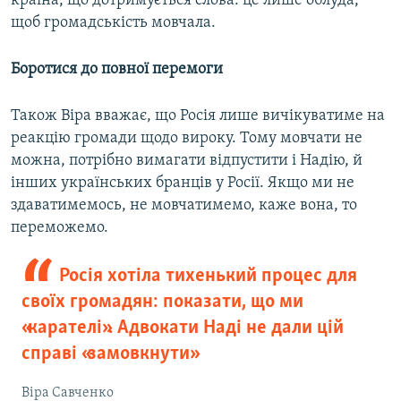
країна, що дотримується слова: це лише облуда,
щоб громадськість мовчала.
Боротися до повної перемоги
Також Віра вважає, що Росія лише вичікуватиме на
реакцію громади щодо вироку. Тому мовчати не
можна, потрібно вимагати відпустити і Надію, й
інших українських бранців у Росії. Якщо ми не
здаватимемось, не мовчатимемо, каже вона, то
переможемо.
Росія хотіла тихенький процес для
своїх громадян: показати, що ми
«карателі». Адвокати Наді не дали цій
справі «замовкнути»
Віра Савченко