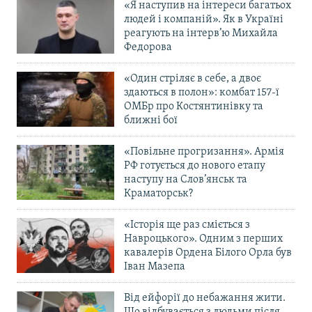
«Я наступив на інтереси багатьох
людей і компаній». Як в Україні
реагують на інтерв’ю Михайла
Федорова
«Один стріляє в себе, а двоє
здаються в полон»: комбат 157-ї
ОМБр про Костянтинівку та
ближні бої
«Повільне прогризання». Армія
РФ готується до нового етапу
наступу на Слов’янськ та
Краматорськ?
«Історія ще раз сміється з
Навроцького». Одним з перших
кавалерів Ордена Білого Орла був
Іван Мазепа
Від ейфорії до небажання жити.