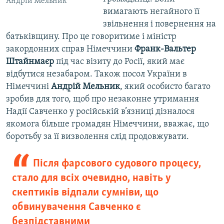
Андрій Мельник
вимагають негайного її
звільнення і повернення на
батьківщину. Про це говоритиме і міністр
закордонних справ Німеччини
Франк-Вальтер
Штайнмаєр
під час візиту до Росії, який має
відбутися незабаром. Також посол України в
Німеччині
Андрій Мельник
, який особисто багато
зробив для того, щоб про незаконне утримання
Надії Савченко у російській в’язниці дізналося
якомога більше громадян Німеччини, вважає, що
боротьбу за її визволення слід продовжувати.
Після фарсового судового процесу,
стало для всіх очевидно, навіть у
скептиків відпали сумніви, що
обвинувачення Савченко є
безпідставними