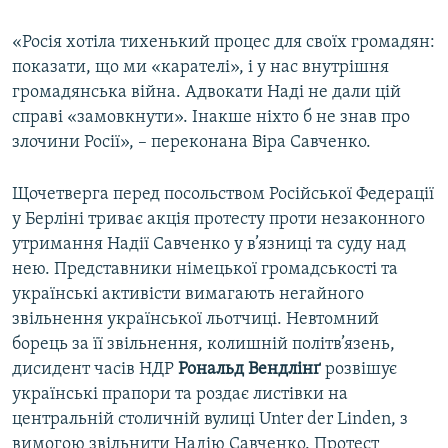
«Росія хотіла тихенький процес для своїх громадян:
показати, що ми «карателі», і у нас внутрішня
громадянська війна. Адвокати Наді не дали цій
справі «замовкнути». Інакше ніхто б не знав про
злочини Росії», – переконана Віра Савченко.
Щочетверга перед посольством Російської Федерації
у Берліні триває акція протесту проти незаконного
утримання Надії Савченко у в’язниці та суду над
нею. Представники німецької громадськості та
українські активісти вимагають негайного
звільнення української льотчиці. Невтомний
борець за її звільнення, колишній політв’язень,
дисидент часів НДР
Рональд Вендлінґ
розвішує
українські прапори та роздає листівки на
центральній столичній вулиці Unter der Linden, з
вимогою звільнити Надію Савченко. Протест