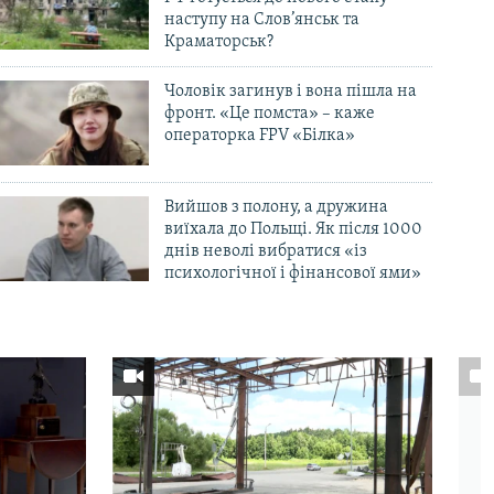
наступу на Слов’янськ та
Краматорськ?
Чоловік загинув і вона пішла на
фронт. «Це помста» – каже
операторка FPV «Білка»
Вийшов з полону, а дружина
виїхала до Польщі. Як після 1000
днів неволі вибратися «із
психологічної і фінансової ями»