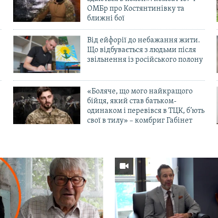
ОМБр про Костянтинівку та
ближні бої
Від ейфорії до небажання жити.
Що відбувається з людьми після
в
звільнення із російського полону
«Боляче, що мого найкращого
бійця, який став батьком-
одинаком і перевівся в ТЦК, б’ють
свої в тилу» – комбриг Габінет