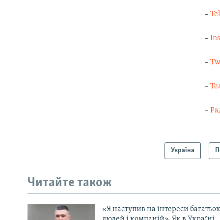
–
Te
–
In
–
Tw
–
Те
–
Ра
Україна
П
Читайте також
«Я наступив на інтереси багатьох
людей і компаній». Як в Україні