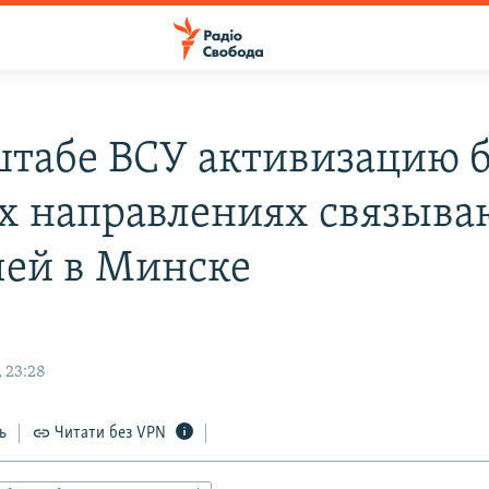
штабе ВСУ активизацию 
ех направлениях связыва
чей в Минске
 23:28
ь
Читати без VPN