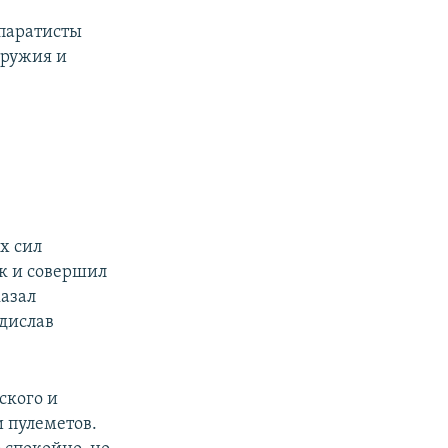
епаратисты
оружия и
х сил
нк и совершил
азал
дислав
ского и
и пулеметов.