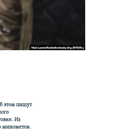
Об этом пишут
ного
овке. Из
з минометов.