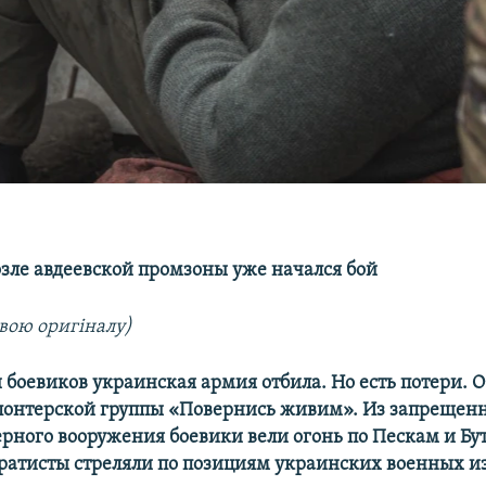
возле авдеевской промзоны уже начался бой
вою оригіналу)
 боевиков украинская армия отбила. Но есть потери. 
олонтерской группы «Повернись живим». Из запрещен
рного вооружения боевики вели огонь по Пескам и Бут
ратисты стреляли по позициям украинских военных и