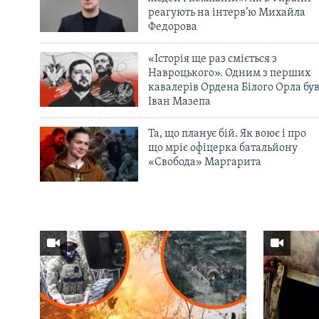
реагують на інтерв’ю Михайла
Федорова
«Історія ще раз сміється з
Навроцького». Одним з перших
кавалерів Ордена Білого Орла бу
Іван Мазепа
Та, що планує бій. Як воює і про
що мріє офіцерка батальйону
«Свобода» Маргарита