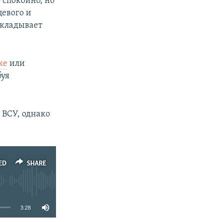
 спокойно, но
цевого и
окладывает
ке
или
буя
 ВСУ, однако
ED
SHARE
3:28