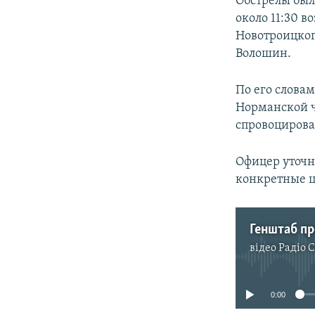
Обстрелы был
около 11:30 в
Новотроицког
Волошин.
По его словам
Норманской ч
спровоцирова
Офицер уточн
конкретные ц
Генштаб пр
відео
Радіо 
0:00