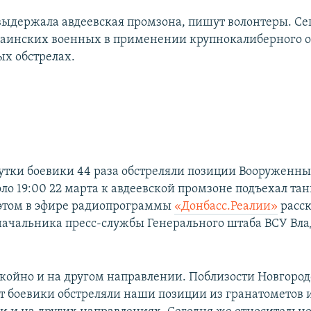
выдержала авдеевская промзона, пишут волонтеры. С
аинских военных в применении крупнокалиберного 
х обстрелах.
утки боевики 44 раза обстреляли позиции Вооруженны
ло 19:00 22 марта к авдеевской промзоне подъехал та
б этом в эфире радиопрограммы
«Донбасс.Реалии»
расск
начальника пресс-службы Генерального штаба ВСУ Вла
койно и на другом направлении. Поблизости Новгород
ут боевики обстреляли наши позиции из гранатометов 