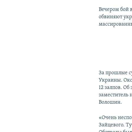
Вечером бой 
обвиняют укр
массированны
За прошлые с
Украины. Око
12 залпов. О
заместитель 
Волошин.
«Очень неспо
Зайцевого. Т