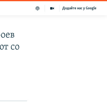
Додайте нас у Google
боев
ют со