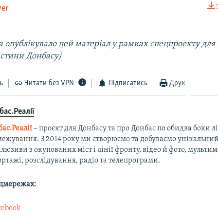
yer
EMBED
а опублікувало цей матеріал у рамках спецпроекту для
астини Донбасу)
ь
Читати без VPN
Підписатись
Друк
бас.Реалії
ас.Реалії
– проєкт для Донбасу та про Донбас по обидва боки лі
ежування. З 2014 року ми створюємо та добуваємо унікальний
люзиви з окупованих міст і лінії фронту, відео й фото, мульти
ртажі, розслідування, радіо та телепрограми.
оцмережах:
cebook