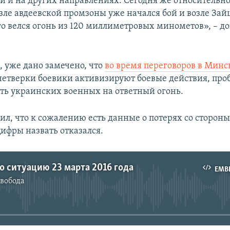
и и на других направлениях. Сегодня же относительно
озле авдеевской промзоны уже начался бой и возле Зай
о велся огонь из 120 миллиметровых минометов», – д
, уже дано замечено, что
во время переговоров в Минс
етверки боевики активизируют боевые действия, про
ть украинских военных на ответный огонь.
ил, что к сожалению есть данные о потерях со стороны
ифры назвать отказался.
о ситуацию 23 марта 2016 года
EMB
Свобода
No media source currently available