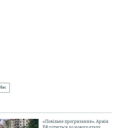
бас
«Повільне прогризання». Армія
РФ готується до нового етапу