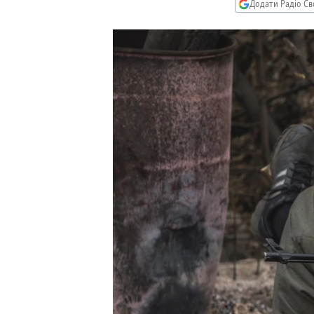
МУЛЬТИМЕДІА
Додати Радіо Св
ФОТО
СПЕЦПРОЄКТИ
ПОДКАСТИ