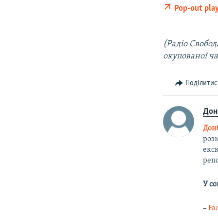
Pop-out pla
(Радіо Свобод
окупованої ч
Поділитис
Дон
Донб
розм
екск
репо
У с
–
Fa