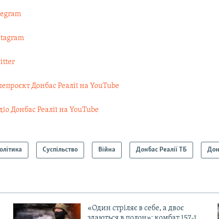
legram
stagram
itter
лепроєкт Донбас Реалії на YouTube
діо Донбас Реалії на YouTube
олітика
Суспільство
Війна
Донбас Реалії ТБ
Дон
«Один стріляє в себе, а двоє
здаються в полон»: комбат 157-ї