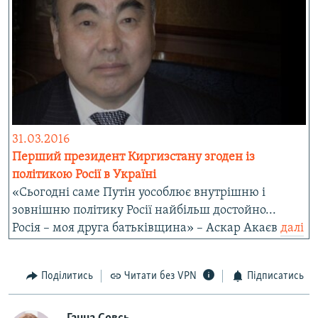
31.03.2016
Перший президент Киргизстану згоден із
політикою Росії в Україні
«Сьогодні саме Путін уособлює внутрішню і
зовнішню політику Росії найбільш достойно...
Росія – моя друга батьківщина» – Аскар Акаєв
далі
Поділитись
Читати без VPN
Підписатись