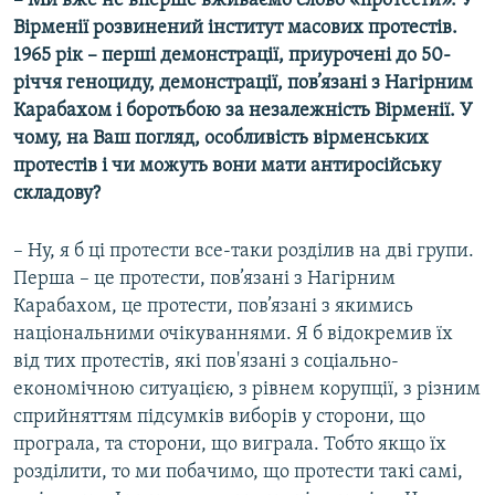
– Ми вже не вперше вживаємо слово «протести». У
Вірменії розвинений інститут масових протестів.
1965 рік – перші демонстрації, приурочені до 50-
річчя геноциду, демонстрації, пов’язані з Нагірним
Карабахом і боротьбою за незалежність Вірменії. У
чому, на Ваш погляд, особливість вірменських
протестів і чи можуть вони мати антиросійську
складову?
– Ну, я б ці протести все-таки розділив на дві групи.
Перша – це протести, пов’язані з Нагірним
Карабахом, це протести, пов’язані з якимись
національними очікуваннями. Я б відокремив їх
від тих протестів, які пов'язані з соціально-
економічною ситуацією, з рівнем корупції, з різним
сприйняттям підсумків виборів у сторони, що
програла, та сторони, що виграла. Тобто якщо їх
розділити, то ми побачимо, що протести такі самі,