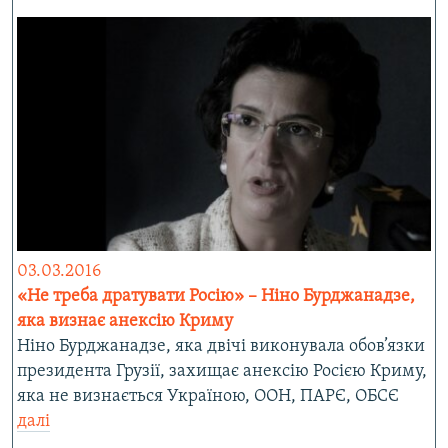
03.03.2016
«Не треба дратувати Росію» – Ніно Бурджанадзе,
яка визнає анексію Криму
Ніно Бурджанадзе, яка двічі виконувала обов’язки
президента Грузії, захищає анексію Росією Криму,
яка не визнається Україною, ООН, ПАРЄ, ОБСЄ
далі