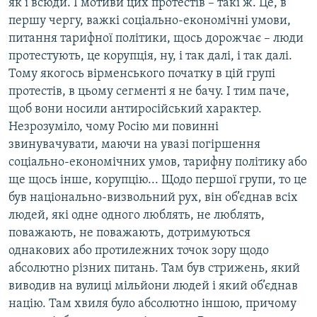
як і всюди. І мотиви цих протестів – такі ж. Це, в
першу чергу, важкі соціально-економічні умови,
питання тарифної політики, щось дорожчає – люди
протестують, це корупція, ну, і так далі, і так далі.
Тому якогось вірменського початку в цій групі
протестів, в цьому сегменті я не бачу. І тим паче,
щоб вони носили антиросійський характер.
Незрозуміло, чому Росію ми повинні
звинувачувати, маючи на увазі погіршення
соціально-економічних умов, тарифну політику або
ще щось інше, корупцію... Щодо першої групи, то це
був національно-визвольний рух, він об’єднав всіх
людей, які одне одного люблять, не люблять,
поважають, не поважають, дотримуються
однакових або протилежних точок зору щодо
абсолютно різних питань. Там був стрижень, який
виводив на вулиці мільйони людей і який об’єднав
націю. Там хвиля було абсолютно іншою, причому