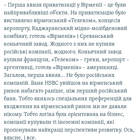
– Перша хвиля приватизації у Вірменії – це були
найпривабливіші об’єкти. На приватизацію було
виставлено вірменський «Телеком», концесія
аеропорту, Каджаранський мідно-молібденовий
комбінат, готель «Вірменія» і Єреванський
коньячний завод. Жодного з них не купили
російські компанії, жодного. Коньячний завод
купили французи, «Телеком» – греки, аеропорт –
аргентинці, готель «Вірменія» – американці.
Загалом, перша хвиля... Не було російських
компаній. Банк HSBC увійшов на вірменський
ринок набагато раніше, ніж перший російський
банк. Тобто якихось спеціальних преференцій для
входження на вірменський ринок ми не давали
нікому. Тобто логіка була орієнтована на бізнес,
компанії купували ті іноземні компанії, які
пропонували найкращі перспективи розвитку. Ось,
власне, і все.