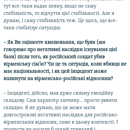
тут все-таки надає певну, якщо не саму
стабільність, то відчуття цієї стабільності. Але я
думаю, і саму стабільність теж. Це щось, що все-
таки стабілізує ситуацію.
– Як Ви оцінюєте хвилювання, що були (ми
говоримо про негативні наслідки існування цієї
бази) після того, як російський солдат убив
вірменську сім’ю? Чи це та ситуація, коли вбивця не
має національності, і як цей інцидент може
вплинути на вірменсько-російські відносини?
– Інцидент, дійсно, мав дуже сильну емоційну
складову. Сам характер злочину... просто уявити
складно. Я не думаю, що це може мати
довгострокові негативні наслідки для російсько-
вірменських відносин, саме в цьому контексті. І
протести не носили б такий тривалий і