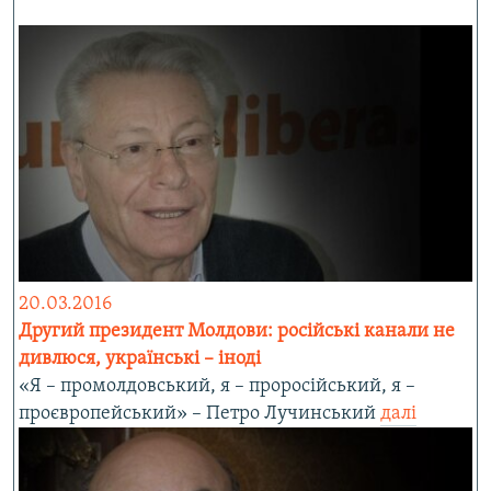
20.03.2016
Другий президент Молдови: російські канали не
дивлюся, українські – іноді
«Я – промолдовський, я – проросійський, я –
проєвропейський» – Петро Лучинський
далі