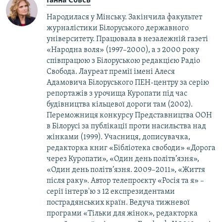
Ганна Совсь
Народилася у Мінську. Закінчила факультет
журналістики Білоруського державного
університету. Працювала в незалежній газеті
«Народна воля» (1997–2000), а з 2000 року
співпрацюю з Білоруською редакцією Радіо
Свобода. Лауреат премії імені Алеся
Адамовича Білоруського ПЕН-центру за серію
репортажів з урочища Куропати під час
будівництва кільцевої дороги там (2002).
Переможниця конкурсу Представництва ООН
в Білорусі за публікації проти насильства над
жінками (1999). Учасниця, дописувачка,
редакторка книг «Бібліотека свободи» «Дорога
через Куропати», «Один день політв’язня»,
«Один день політв’язня. 2009–2011», «Життя
після раку». Автор телепроєкту «Росія та я» –
серії інтерв'ю з 12 експрезидентами
пострадянських країн. Ведуча тижневої
програми «Тільки для жінок», редакторка