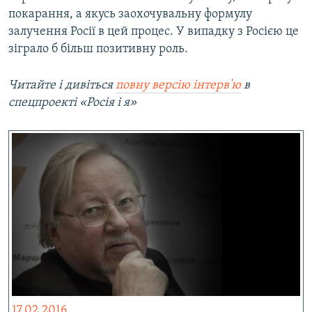
покарання, а якусь заохочувальну формулу
залучення Росії в цей процес. У випадку з Росією це
зіграло б більш позитивну роль.
Читайте і дивіться
повну версію інтерв'ю
в
спецпроекті «Росія і я»
17.02.2016