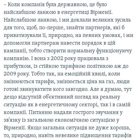
– Коли компанія була державною, це було
найслабшою ланкою в енергетиці Вірменії.
Найслабшою ланкою, і ми доклали великих зусиль
для того, щоб, по-перше, знайти партнерів, які б
приватизували її, природно, на певних умовах, і ми
допомогли партнерам навести порядок в цій
кампанії, тобто створити нормальну функціонуючу
компанію. І вона з 2002 року працювала з
прибутком, із стійкою тарифною політикою аж до
2009 року. Тобто так, на емоційній хвилі, коли
змінюються тарифи, змінюється ціна на газ, люди
готові звинуватити кого завгодно. Але я думаю, тут
дещо відсутній об’єктивний погляд на реальну
ситуацію як в енергетичному секторі, так і в самій
компанії. Питанню надали гострого звучання у
зв’язку із загальною економічною ситуацією у
Вірменії. Якщо загальна ситуація не дуже хороша,
то, природно, навіть невелике підвищення тарифів