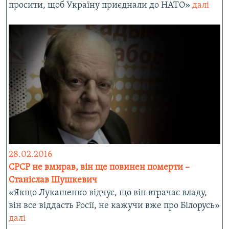
просити, щоб Україну приєднали до НАТО»
далі
28.02.2016
СРСР не вмирав, він ще повинен померти –
Станіслав Шушкевич
«Якщо Лукашенко відчує, що він втрачає владу,
він все віддасть Росії, не кажучи вже про Білорусь»
далі