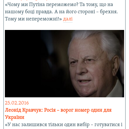
«Чому ми Путіна переможемо? Та тому, що на
нашому боці правда. А на його стороні – брехня.
Тому ми непереможні!»
далі
25.02.2016
Леонід Кравчук: Росія – ворог номер один для
України
«У нас залишився тільки один вибір – готуватися і