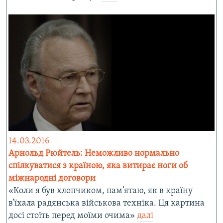
14.03.2016
Арнольд Рюйтель: Неможливо нормально
спілкуватися з країною, яка витирає ноги об
міжнародні договори
«Коли я був хлопчиком, пам’ятаю, як в країну
в’їхала радянська військова техніка. Ця картина
досі стоїть перед моїми очима»
далі