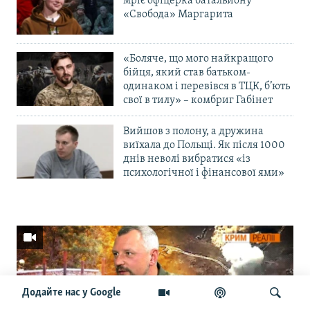
мріє офіцерка батальйону
«Свобода» Маргарита
«Боляче, що мого найкращого
бійця, який став батьком-
одинаком і перевівся в ТЦК, б’ють
свої в тилу» – комбриг Габінет
Вийшов з полону, а дружина
виїхала до Польщі. Як після 1000
днів неволі вибратися «із
психологічної і фінансової ями»
Додайте нас у Google