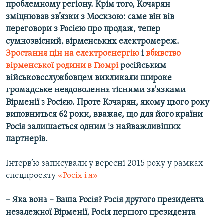
проблемному регіону. Крім того, Кочарян
Усі сайти RFE/RL
зміцнював зв’язки з Москвою: саме він вів
переговори з Росією про продаж, тепер
сумнозвісний, вірменських електромереж.
Зростання цін на електроенергію
і
вбивство
вірменської родини в Гюмрі
російським
військовослужбовцем викликали широке
громадське невдоволення тісними зв'язками
Вірменії з Росією. Проте Кочарян, якому цього року
виповниться 62 роки, вважає, що для його країни
Росія залишається одним із найважливіших
партнерів.
Інтерв’ю записували у вересні 2015 року у рамках
спецпроекту
«Росія і я»
– Яка вона – Ваша Росія? Росія другого президента
незалежної Вірменії, Росія першого президента