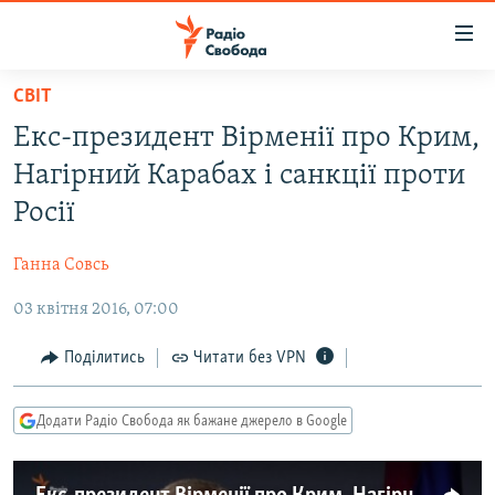
Доступність
посилання
Перейти
СВІТ
до
РАДІО СВОБОДА – 70 РОКІВ
Екс-президент Вірменії про Крим,
основного
ВСЕ ЗА ДОБУ
матеріалу
Нагірний Карабах і санкції проти
СТАТТІ
Перейти
Росії
до
ВІЙНА
ПОЛІТИКА
основної
Ганна Совсь
РОСІЙСЬКА «ФІЛЬТРАЦІЯ»
ЕКОНОМІКА
навігації
Перейти
03 квітня 2016, 07:00
ДОНБАС.РЕАЛІЇ
СУСПІЛЬСТВО
до
КРИМ.РЕАЛІЇ
КУЛЬТУРА
Поділитись
Читати без VPN
пошуку
ТИ ЯК?
СПОРТ
Додати Радіо Свобода як бажане джерело в Google
СХЕМИ
УКРАЇНА
КИТАЙ.ВИКЛИКИ
СВІТ