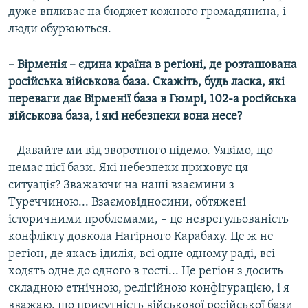
дуже впливає на бюджет кожного громадянина, і
люди обурюються.
– Вірменія
–
єдина країна в регіоні, де розташована
російська військова база. Скажіть, будь ласка, які
переваги дає Вірменії база в Гюмрі, 102-а російська
військова база, і які небезпеки вона несе?
– Давайте ми від зворотного підемо. Уявімо, що
немає цієї бази. Які небезпеки приховує ця
ситуація? Зважаючи на наші взаємини з
Туреччиною... Взаємовідносини, обтяжені
історичними проблемами, – це неврегульованість
конфлікту довкола Нагірного Карабаху. Це ж не
регіон, де якась ідилія, всі одне одному раді, всі
ходять одне до одного в гості... Це регіон з досить
складною етнічною, релігійною конфігурацією, і я
вважаю, що присутність військової російської бази