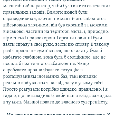
масштабний характер, якби було вжито своєчасних
правильних заходів. Вимоги людей були
справедливими, злочин не мав нічого спільного з
військовим злочином, він був скоєний за межами
військової частини на території міста, і, природно,
вірменські правоохоронні органи повинні були
взяти справу в свої руки, вести цю справу. В такому
разі я просто не сумніваюся, що хвиля ця була б
набагато слабшою, вона була б емоційною, але не
носила б політичного забарвлення. Якщо
спробувати проаналізувати ситуацію з
розташуванням іноземних баз, такі випадки
реально відбуваються час від часу в усьому світі.
Просто реагувати потрібно швидко, правильно, і я
гадаю, що не завадило б, якби наша влада зажадала
в ту мить більшої поваги до власного суверенітету.