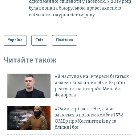
однойменної спільноти у Facebook. У 2019 році
була визнана білоруською правозахисною
спільнотою журналістом року.
Україна
Світ
Політика
Читайте також
«Я наступив на інтереси багатьох
людей і компаній». Як в Україні
реагують на інтерв’ю Михайла
Федорова
«Один стріляє в себе, а двоє
здаються в полон»: комбат 157-ї
ОМБр про Костянтинівку та
ближні бої