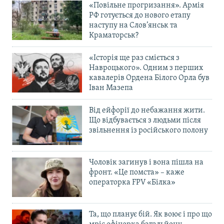
«Повільне прогризання». Армія
РФ готується до нового етапу
наступу на Слов’янськ та
Краматорськ?
«Історія ще раз сміється з
Навроцького». Одним з перших
кавалерів Ордена Білого Орла був
Іван Мазепа
Від ейфорії до небажання жити.
Що відбувається з людьми після
звільнення із російського полону
Чоловік загинув і вона пішла на
фронт. «Це помста» – каже
операторка FPV «Білка»
Та, що планує бій. Як воює і про що