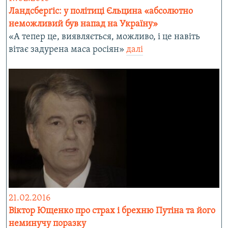
Ландсберґіс: у політиці Єльцина «абсолютно
неможливий був напад на Україну»
«А тепер це, виявляється, можливо, і це навіть
вітає задурена маса росіян»
далі
21.02.2016
Віктор Ющенко про страх і брехню Путіна та його
неминучу поразку