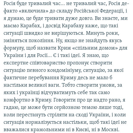
Росія буде тривалий час... не тривалий час, Росія де-
факто «включила» до складу Російської Федерації, і
я думаю, це буде тривати дуже довго. Ви знаєте, ми
маємо Карабах, і досвід Карабаху каже, що такі
ситуації швидко не вирішуються. Минуть роки,
зміняться покоління. Ну, якщо не знайдуть якусь
формулу, щоб назвати Крим «спільним домом» для
України і для Росії... Є і такі ідеї. Я знаю, що
експертне співтовариство пропонує створити
ситуацію певного кондомініуму, ситуацію, за якої
фактичне перебування Криму десь не мало б
настільки великої ваги. Тобто створити умови, за
яких і українці відчуватимуть себе так само
комфортно в Криму. Говорити про це надто рано, я
гадаю, це може бути серйозною темою лише тоді,
коли перестануть стріляти на сході України, і коли
ситуація нормалізується настільки, щоб такі ідеї не
вважалися крамольними ні в Києві, ні в Москві.