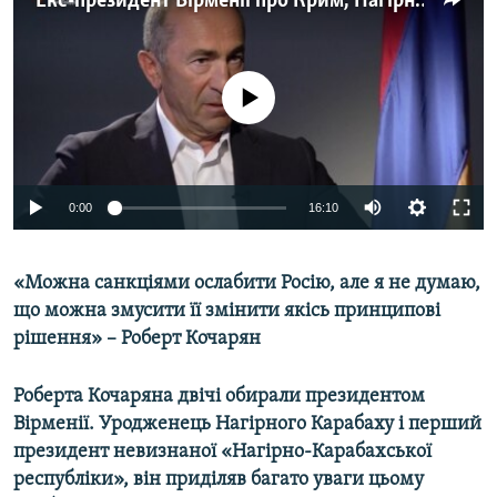
Екс-президент Вірменії про Крим, Нагірний Карабах і санкції проти Росії
МУЛЬТИМЕДІА
ФОТО
No media source currently available
СПЕЦПРОЄКТИ
ПОДКАСТИ
КРИМ РЕАЛІЇ
0:00
16:10
РУС
УКР
«Можна санкціями ослабити Росію, але я не думаю,
КТАТ
що можна змусити її змінити якісь принципові
рішення» – Роберт Кочарян
ДОЛУЧАЙСЯ!
Роберта Кочаряна двічі обирали президентом
Вірменії. Уродженець Нагірного Карабаху і перший
президент невизнаної «Нагірно-Карабахської
республіки», він приділяв багато уваги цьому