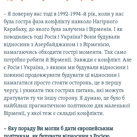
– Я поверну вас тоді в 1992-1994-й рік, коли у нас
була гостра фаза конфлікту навколо Нагірного
Карабаху, до якого була залучена і Вірменія. І як
поводились тоді Росія і Україна? Вони будували
відносини з Азербайджаном і з Вірменією,
намагаючись обходити гострі моменти. Так само
потрібно робити й Вірменії. Завжди є конфлікт. Але
є Росія і Україна, з якими ми будували відносини і
повинні продовжувати будувати ці відносини і
намагатися просто стояти осторонь, це в першу
чергу, і уникати тих гострих питань, які можуть
дратувати ту чи іншу сторону. Я думаю, це було б
найбільш прагматичною політикою для маленької
Вірменії, у якої теж є складні конфлікти.
– Яку пораду Ви могли б дати європейським
політикам, як будувати відносини з Росією,