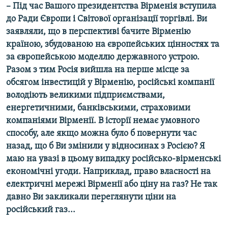
– Під час Вашого президентства Вірменія вступила
до Ради Європи і Світової організації торгівлі. Ви
заявляли, що в перспективі бачите Вірменію
країною, збудованою на європейських цінностях та
за європейською моделлю державного устрою.
Разом з тим Росія вийшла на перше місце за
обсягом інвестицій у Вірменію, російські компанії
володіють великими підприємствами,
енергетичними, банківськими, страховими
компаніями Вірменії. В історії немає умовного
способу, але якщо можна було б повернути час
назад, що б Ви змінили у відносинах з Росією? Я
маю на увазі в цьому випадку російсько-вірменські
економічні угоди. Наприклад, право власності на
електричні мережі Вірменії або ціну на газ? Не так
давно Ви закликали переглянути ціни на
російський газ...