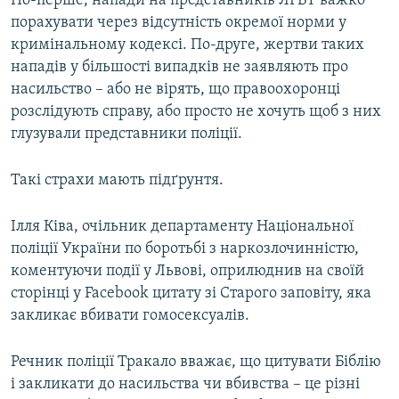
По-перше, напади на представників ЛГБТ важко
порахувати через відсутність окремої норми у
кримінальному кодексі. По-друге, жертви таких
нападів у більшості випадків не заявляють про
насильство – або не вірять, що правоохоронці
розслідують справу, або просто не хочуть щоб з них
глузували представники поліції.
Такі страхи мають підґрунтя.
Ілля Ківа, очільник департаменту Національної
поліції України по боротьбі з наркозлочинністю,
коментуючи події у Львові, оприлюднив на своїй
сторінці у Facebook цитату зі Старого заповіту, яка
закликає вбивати гомосексуалів.
Речник поліції Тракало вважає, що цитувати Біблію
і закликати до насильства чи вбивства – це різні