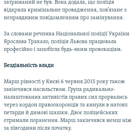
затриманий не був. Вона додала, що поліція
відкрила кримінальне провадження, пов’язане з
неправдивим повідомленням про замінування.
За словами речника Національної поліції України
Ярослава Тракало, поліція Львова працювала
професійно і запобігла будь-яким провокаціям.
Бездіяльність влади
Марш рівності у Києві 6 червня 2015 року також
закінчився насильством. Група радикально-
налаштованих активістів правих сил прорвались
через кордон правоохоронців та кинули в натовп
петарди й димові шашки. Двоє поліцейських
отримали поранення. Марш закінчився менш ніж
за півгодини після початку.