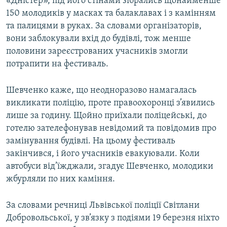
«Дністер», під його стінами зібрались щонайменше
150 молодиків у масках та балаклавах і з камінням
та палицями в руках. За словами організаторів,
вони заблокували вхід до будівлі, тож менше
половини зареєстрованих учасників змогли
потрапити на фестиваль.
Шевченко каже, що неодноразово намагалась
викликати поліцію, проте правоохоронці з’явились
лише за годину. Щойно приїхали поліцейські, до
готелю зателефонував невідомий та повідомив про
замінування будівлі. На цьому фестиваль
закінчився, і його учасників евакуювали. Коли
автобуси від’їжджали, згадує Шевченко, молодики
жбурляли по них каміння.
За словами речниці Львівської поліції Світлани
Добровольської, у зв’язку з подіями 19 березня ніхто