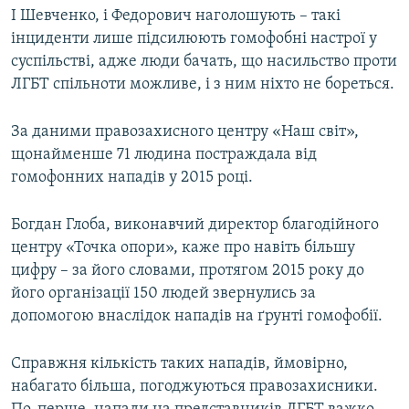
І Шевченко, і Федорович наголошують – такі
інциденти лише підсилюють гомофобні настрої у
суспільстві, адже люди бачать, що насильство проти
ЛГБТ спільноти можливе, і з ним ніхто не бореться.
За даними правозахисного центру «Наш світ»,
щонайменше 71 людина постраждала від
гомофонних нападів у 2015 році.
Богдан Глоба, виконавчий директор благодійного
центру «Точка опори», каже про навіть більшу
цифру – за його словами, протягом 2015 року до
його організації 150 людей звернулись за
допомогою внаслідок нападів на ґрунті гомофобії.
Справжня кількість таких нападів, ймовірно,
набагато більша, погоджуються правозахисники.