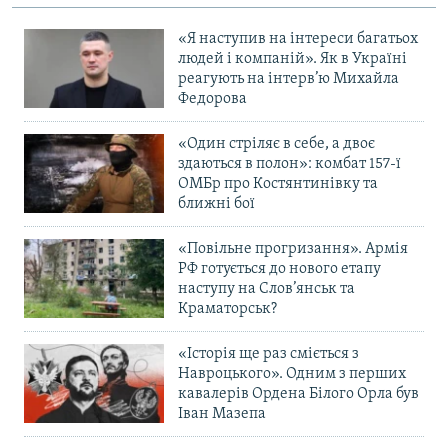
«Я наступив на інтереси багатьох
людей і компаній». Як в Україні
реагують на інтерв’ю Михайла
Федорова
«Один стріляє в себе, а двоє
здаються в полон»: комбат 157-ї
ОМБр про Костянтинівку та
ближні бої
«Повільне прогризання». Армія
РФ готується до нового етапу
наступу на Слов’янськ та
Краматорськ?
«Історія ще раз сміється з
Навроцького». Одним з перших
кавалерів Ордена Білого Орла був
Іван Мазепа