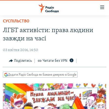
Доступність
посилання
Перейти
СУСПІЛЬСТВО
до
РАДІО СВОБОДА – 70 РОКІВ
ЛГБТ активісти: права людини
основного
ВСЕ ЗА ДОБУ
матеріалу
завжди на часі
СТАТТІ
Перейти
до
03 квітня 2016, 14:50
ВІЙНА
ПОЛІТИКА
основної
РОСІЙСЬКА «ФІЛЬТРАЦІЯ»
Поділитись
Читати без VPN
ЕКОНОМІКА
навігації
Перейти
ДОНБАС.РЕАЛІЇ
СУСПІЛЬСТВО
до
Додати Радіо Свобода як бажане джерело в Google
КРИМ.РЕАЛІЇ
КУЛЬТУРА
пошуку
ТИ ЯК?
СПОРТ
СХЕМИ
УКРАЇНА
КИТАЙ.ВИКЛИКИ
СВІТ