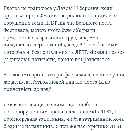
Усі сайти RFE/RL
Вкотре це трапилось у Львові 19 березня, коли
організаторів «Фестивалю рівності» засудили за
порушення теми ЛГБТ під час Великого посту.
Фестиваль, метою якого було об’єднати
представників вразливих груп, зокрема,
вимушених переселенців, людей із особливими
потребами, безпритульних та ЛГБТ, зірвали право-
радикальні активісти, щойно він розпочався.
За словами організаторів фестивалю, пізніше у той
же день на п’ятьох людей напали через їхню
причетність до події.
Львівська поліція заявила, що запобігла
правопорушенням проти представників ЛГБТ, і
проігнорувала запитання, чи був затриманий хоча
б один із нападників. У той же час, критики ЛГБТ