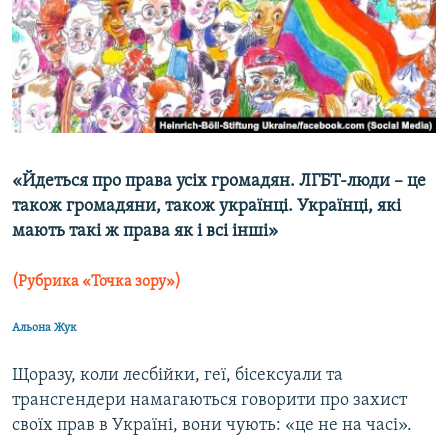
МУЛЬТИМЕДІА
ФОТО
СПЕЦПРОЄКТИ
ПОДКАСТИ
КРИМ РЕАЛІЇ
«Йдеться про права усіх громадян. ЛГБТ-люди – це
РУС
також громадяни, також українці. Українці, які
мають такі ж права як і всі інші»
УКР
КТАТ
(Рубрика «Точка зору»)
Альона Жук
ДОЛУЧАЙСЯ!
Щоразу, коли лесбійки, геї, бісексуали та
трансгендери намагаються говорити про захист
своїх прав в Україні, вони чують: «це не на часі».