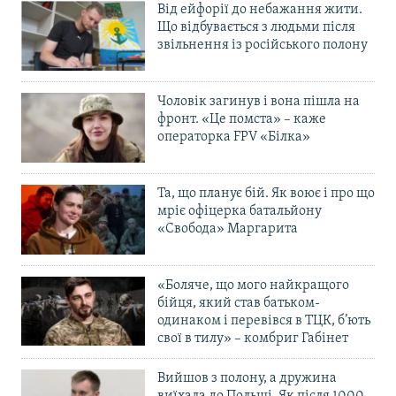
Від ейфорії до небажання жити.
Що відбувається з людьми після
звільнення із російського полону
Чоловік загинув і вона пішла на
фронт. «Це помста» – каже
операторка FPV «Білка»
Та, що планує бій. Як воює і про що
мріє офіцерка батальйону
«Свобода» Маргарита
«Боляче, що мого найкращого
бійця, який став батьком-
одинаком і перевівся в ТЦК, б’ють
свої в тилу» – комбриг Габінет
Вийшов з полону, а дружина
виїхала до Польщі. Як після 1000