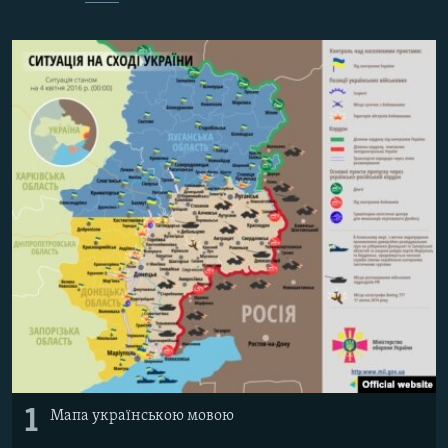
МУЛЬТИМЕДІА
ФОТО
СПЕЦПРОЄКТИ
ПОДКАСТИ
КРИМ РЕАЛІЇ
РУС
УКР
КТАТ
ДОЛУЧАЙСЯ!
1
Мапа українською мовою