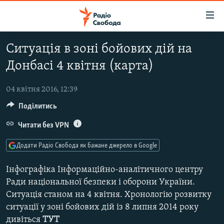
Доступність
посилання
Перейти
Ситуація в зоні бойових дій на
до
РАДІО СВОБОДА – 70 РОКІВ
Донбасі 4 квітня (карта)
основного
ВСЕ ЗА ДОБУ
матеріалу
СТАТТІ
Перейти
04 квітня 2016, 12:39
до
Поділитись
ВІЙНА
ПОЛІТИКА
основної
РОСІЙСЬКА «ФІЛЬТРАЦІЯ»
Читати без VPN
ЕКОНОМІКА
навігації
Перейти
ДОНБАС.РЕАЛІЇ
СУСПІЛЬСТВО
Додати Радіо Свобода як бажане джерело в Google
до
КРИМ.РЕАЛІЇ
КУЛЬТУРА
пошуку
Інфографіка Інформаційно-аналітичного центру
ТИ ЯК?
СПОРТ
Ради національної безпеки і оборони України.
Ситуація станом на 4 квітня. Хронологію розвитку
СХЕМИ
УКРАЇНА
ситуації у зоні бойових дій із 8 липня 2014 року
КИТАЙ.ВИКЛИКИ
СВІТ
дивіться
ТУТ