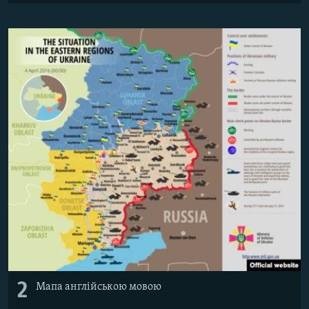
Усі сайти RFE/RL
2
Мапа англійською мовою