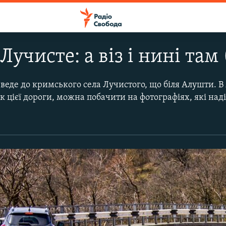
Лучисте: а віз і нині там
а веде до кримського села Лучистого, що біля Алушти. В
ок цієї дороги, можна побачити на фотографіях, які над