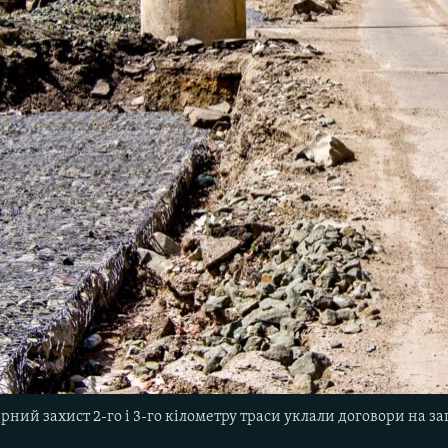
ний захист 2-го і 3-го кілометру траси уклали договори на за