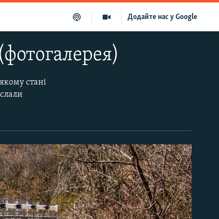
Додайте нас у Google
 (фотогалерея)
 якому стані
іслали