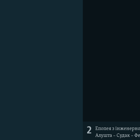
2
Епопея з інженерног
Алушта – Судак – Фе