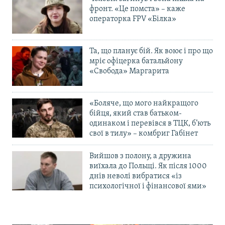
фронт. «Це помста» – каже
операторка FPV «Білка»
Та, що планує бій. Як воює і про що
мріє офіцерка батальйону
«Свобода» Маргарита
«Боляче, що мого найкращого
бійця, який став батьком-
одинаком і перевівся в ТЦК, б’ють
свої в тилу» – комбриг Габінет
Вийшов з полону, а дружина
виїхала до Польщі. Як після 1000
днів неволі вибратися «із
психологічної і фінансової ями»