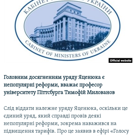
МУЛЬТИМЕДІА
ФОТО
СПЕЦПРОЄКТИ
ПОДКАСТИ
КРИМ РЕАЛІЇ
РУС
УКР
Головним досягненням уряду Яценюка є
КТАТ
непопулярні реформи, вважає професор
університету Піттсбурга Тимофій Милованов
ДОЛУЧАЙСЯ!
Слід віддати належне уряду Яценюка, оскільки це
єдиний уряд, який справді провів деякі
непопулярні реформи, зокрема наважився на
підвищення тарифів. Про це заявив в ефірі «Голосу