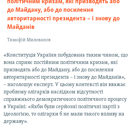
політичним кризам, які призводять або
до Майдану, або до посилення
авторитарності президента – і знову до
Майданів
Тимофій Милованов
«Конституція України побудована таким чином, що
вона сприяє постійним політичним кризам, які
призводять або до Майдану, або до посилення
авторитарності президента – і знову до Майданів»,
– наголошує експерт. У цьому контексті він вважає
проблему олігархів наслідком відсутності
справжнього демократичного політичного процесу
в Україні: «Якби були серйозні політичні партії з
ідеологією, то олігархи б не мали такого впливу на
державу».