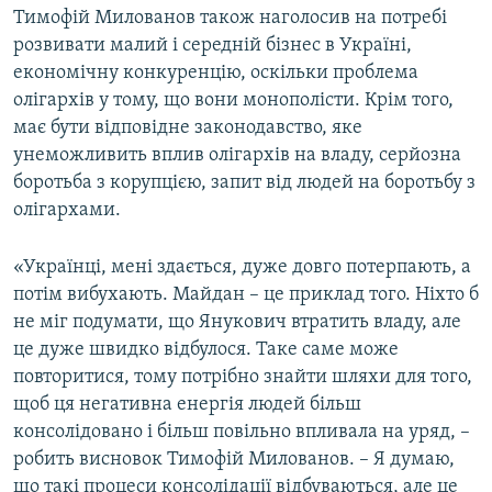
Тимофій Милованов також наголосив на потребі
розвивати малий і середній бізнес в Україні,
економічну конкуренцію, оскільки проблема
олігархів у тому, що вони монополісти. Крім того,
має бути відповідне законодавство, яке
унеможливить вплив олігархів на владу, серйозна
боротьба з корупцією, запит від людей на боротьбу з
олігархами.
«Українці, мені здається, дуже довго потерпають, а
потім вибухають. Майдан – це приклад того. Ніхто б
не міг подумати, що Янукович втратить владу, але
це дуже швидко відбулося. Таке саме може
повторитися, тому потрібно знайти шляхи для того,
щоб ця негативна енергія людей більш
консолідовано і більш повільно впливала на уряд, –
робить висновок Тимофій Милованов. – Я думаю,
що такі процеси консолідації відбуваються, але це