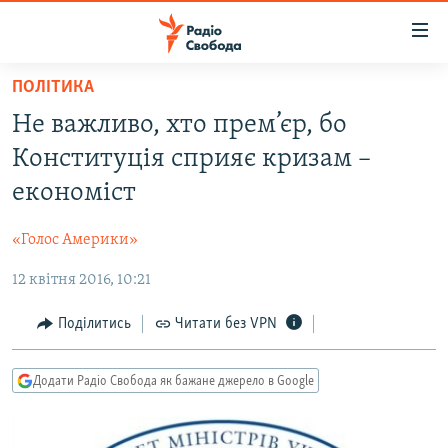
Доступність
посилання
Перейти
ПОЛІТИКА
до
РАДІО СВОБОДА – 70 РОКІВ
Не важливо, хто прем’єр, бо
основного
ВСЕ ЗА ДОБУ
матеріалу
Конституція сприяє кризам –
СТАТТІ
Перейти
економіст
до
ВІЙНА
ПОЛІТИКА
основної
«Голос Америки»
РОСІЙСЬКА «ФІЛЬТРАЦІЯ»
ЕКОНОМІКА
навігації
Перейти
12 квітня 2016, 10:21
ДОНБАС.РЕАЛІЇ
СУСПІЛЬСТВО
до
КРИМ.РЕАЛІЇ
КУЛЬТУРА
Поділитись
Читати без VPN
пошуку
ТИ ЯК?
СПОРТ
Додати Радіо Свобода як бажане джерело в Google
СХЕМИ
УКРАЇНА
КИТАЙ.ВИКЛИКИ
СВІТ