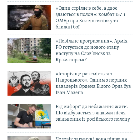
«Один стріляє в себе, а двоє
здаються в полон»: комбат 157-ї
ОМБр про Костянтинівку та
ближні бої
«Повільне прогризання». Армія
РФ готується до нового етапу
наступу на Слов’янськ та
Краматорськ?
«Історія ще раз сміється з
Навроцького». Одним з перших
кавалерів Ордена Білого Орла був
Іван Мазепа
Від ейфорії до небажання жити.
Що відбувається з людьми після
звільнення із російського полону
Чоловік загинув і вона пішла на