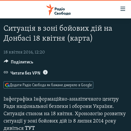
Доступність
посилання
Перейти
Ситуація в зоні бойових дій на
до
РАДІО СВОБОДА – 70 РОКІВ
Донбасі 18 квітня (карта)
основного
ВСЕ ЗА ДОБУ
матеріалу
СТАТТІ
Перейти
18 квітня 2016, 12:20
до
Поділитись
ВІЙНА
ПОЛІТИКА
основної
РОСІЙСЬКА «ФІЛЬТРАЦІЯ»
Читати без VPN
ЕКОНОМІКА
навігації
Перейти
ДОНБАС.РЕАЛІЇ
СУСПІЛЬСТВО
Додати Радіо Свобода як бажане джерело в Google
до
КРИМ.РЕАЛІЇ
КУЛЬТУРА
пошуку
Інфографіка Інформаційно-аналітичного центру
ТИ ЯК?
СПОРТ
Ради національної безпеки і оборони України.
Ситуація станом на 18 квітня. Хронологію розвитку
СХЕМИ
УКРАЇНА
ситуації у зоні бойових дій із 8 липня 2014 року
КИТАЙ.ВИКЛИКИ
СВІТ
дивіться
ТУТ