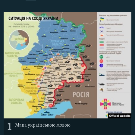
МУЛЬТИМЕДІА
ФОТО
СПЕЦПРОЄКТИ
ПОДКАСТИ
КРИМ РЕАЛІЇ
РУС
УКР
КТАТ
ДОЛУЧАЙСЯ!
1
Мапа українською мовою