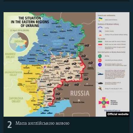
Усі сайти RFE/RL
2
Мапа англійською мовою