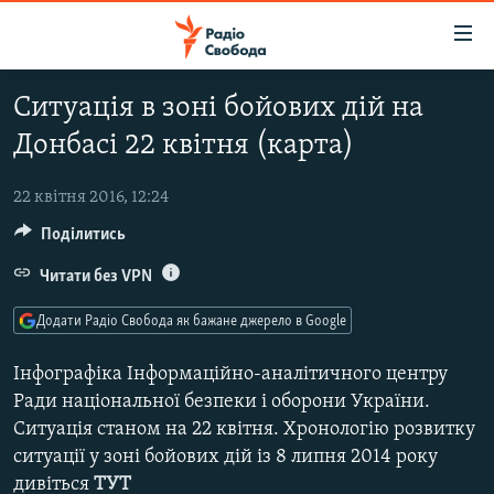
Доступність
посилання
Перейти
Ситуація в зоні бойових дій на
до
РАДІО СВОБОДА – 70 РОКІВ
Донбасі 22 квітня (карта)
основного
ВСЕ ЗА ДОБУ
матеріалу
СТАТТІ
Перейти
22 квітня 2016, 12:24
до
Поділитись
ВІЙНА
ПОЛІТИКА
основної
РОСІЙСЬКА «ФІЛЬТРАЦІЯ»
Читати без VPN
ЕКОНОМІКА
навігації
Перейти
ДОНБАС.РЕАЛІЇ
СУСПІЛЬСТВО
Додати Радіо Свобода як бажане джерело в Google
до
КРИМ.РЕАЛІЇ
КУЛЬТУРА
пошуку
Інфографіка Інформаційно-аналітичного центру
ТИ ЯК?
СПОРТ
Ради національної безпеки і оборони України.
Ситуація станом на 22 квітня. Хронологію розвитку
СХЕМИ
УКРАЇНА
ситуації у зоні бойових дій із 8 липня 2014 року
КИТАЙ.ВИКЛИКИ
СВІТ
дивіться
ТУТ