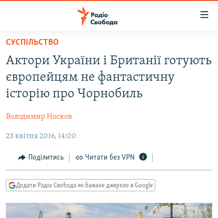
Доступність
посилання
Перейти
СУСПІЛЬСТВО
до
РАДІО СВОБОДА – 70 РОКІВ
Актори України і Британії готують
основного
ВСЕ ЗА ДОБУ
матеріалу
європейцям не фантастичну
СТАТТІ
Перейти
історію про Чорнобиль
до
ВІЙНА
ПОЛІТИКА
основної
Володимир Носков
РОСІЙСЬКА «ФІЛЬТРАЦІЯ»
ЕКОНОМІКА
навігації
Перейти
23 квітня 2016, 14:00
ДОНБАС.РЕАЛІЇ
СУСПІЛЬСТВО
до
КРИМ.РЕАЛІЇ
КУЛЬТУРА
Поділитись
Читати без VPN
пошуку
ТИ ЯК?
СПОРТ
Додати Радіо Свобода як бажане джерело в Google
СХЕМИ
УКРАЇНА
КИТАЙ.ВИКЛИКИ
СВІТ