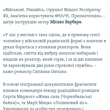
«Військові. Рівняйсь, струнко! Вільно! Респіратор
Ф2, пам’ятка користувача №53/91. Призначення», –
цитує інструкцію актор
Місько Барбара
.
«У нас у виставі є така сцена, де в прямому сенсі
чоловіки у військовій радянській формі з лопатою в
руках борються з атомним реактором. Вони
підбігали, сміття від вибуху лопатою набирали і
кидали на реактор, який горів, і за ці дві хвилини
їм зараховували два роки строкової служби», –
каже режисер Світлана Олешко.
В основі театральної документалки фрагменти
книжок командира взводу радіаційної розвідки
Сергія Мирного «Жива сила (Чорнобильські
байки)», та Марії Мицьо «Полиновий ліс».
Хвилювання до особистих переживань і