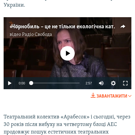
України.
«Чорнобиль – це не тільки екологічна катастрофа, це щось більше» – режисер театру
відео
Радіо Свобода
No media source currently available
0:00
2:57
ЗАВАНТАЖИТИ
Театральний колектив «Арабесок» і сьогодні, через
30 років після вибуху на четвертому блоці АЕС
продовжує пошук естетичних театральних