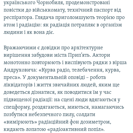
українського Чорнобиля, продемонстровані
повістки до військкомату, технічний паспорт від
респіратора. Глядача приголомшують теорією про
атом і радіацію: як радіація потрапляє в організм
людини і як вона діє.
Вражаючими є довідки про архітектурне
вирішення забудови міста Прип’ять. Актори
монотонно повторюють і виспівують рядки з вірша
Андруховича: «Курва радіо, телебачення, курва,
преса». У документальній оповіді – робота
ліквідаторів і життя звичайних людей, яким ще
доведеться дізнатися, як поводитися їм у час
підвищеної радіації: на сцені люди вдягаються у
спецформу, роздягаються, миються, намагаючись
позбутися небезпечного пилу, солдати
«вимірюють» радіаційний фон дозиметром,
кидають лопатою «радіоактивний попіл».