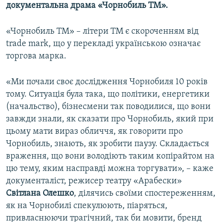
документальна драма «Чорнобиль TM».
«Чорнобиль TM» – літери TM є скороченням від
trade mark, що у перекладі українською означає
торгова марка.
«Ми почали своє дослідження Чорнобиля 10 років
тому. Ситуація була така, що політики, енергетики
(начальство), бізнесмени так поводилися, що вони
завжди знали, як сказати про Чорнобиль, який при
цьому мати вираз обличчя, як говорити про
Чорнобиль, знають, як зробити паузу. Складається
враження, що вони володіють таким копірайтом на
цю тему, яким насправді можна торгувати», – каже
документаліст, режисер театру «Арабески»
Світлана Олешко
, ділячись своїми спостереженням,
як на Чорнобилі спекулюють, піаряться,
привласнюючи трагічний, так би мовити, бренд