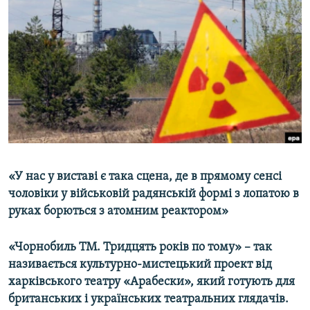
МУЛЬТИМЕДІА
ФОТО
СПЕЦПРОЄКТИ
ПОДКАСТИ
КРИМ РЕАЛІЇ
РУС
УКР
«У нас у виставі є така сцена, де в прямому сенсі
КТАТ
чоловіки у військовій радянській формі з лопатою в
руках борються з атомним реактором»
ДОЛУЧАЙСЯ!
«Чорнобиль TM. Тридцять років по тому» – так
називається культурно-мистецький проект від
харківського театру «Арабески», який готують для
британських і українських театральних глядачів.