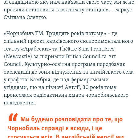
зі спадщиною яку нам нав’язали свого часу, ми ж не
просили встановити там атомну станцію», – міркує
Світлана Олешко.
«Чорнобиль TM. Тридцять років потому» – це
спільний проект харківського експериментального
театру «Арабески» та Théâtre Sans Frontières
(Newcastle) за підримки British Council та Art
Council. Культурно-освітня програма передбачає
експедиції до зони відчуження та англійського села
у графстві Камбрія, де над фермерськими
угіддями, що на півночі Англії, 30 років тому
пронеслася радіоактивна хмара чорнобильського
походження.
Ми будемо розповідати про те, що
Чорнобиль справді є всюди, і це
стосується всіх. В англійській версії ми