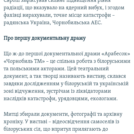
Європі зафіксував сильне підвищення рівня
радіації, що вказувало на ядерний вибух, і згодом
фахівці вирахували, точне місце катастрофи –
радянська Україна, Чорнобильська АЕС.
Про першу документальну драму
Що ж-до першої документальної драми «Арабесок»
«Чорнобиль TM» – це спільна робота з білоруськими
та польськими акторами. Цей театральний
документ, а так творці називають виставу, склався
завдяки дослідженням у білоруській та українській
зоні відчуження, зустрічам із ліквідаторами
наслідків катастрофи, урядовцями, екологами.
Митці збирали документи, фотографії та архівну
хроніку. У виставі – відеосвідчення самоселів із
білоруських сіл, що впритул прилягають до