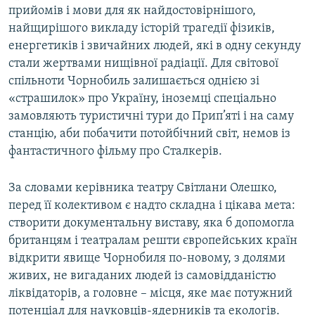
прийомів і мови для як найдостовірнішого,
найщирішого викладу історій трагедії фізиків,
енергетиків і звичайних людей, які в одну секунду
стали жертвами нищівної радіації. Для світової
спільноти Чорнобиль залишається однією зі
«страшилок» про Україну, іноземці спеціально
замовляють туристичні тури до Прип’яті і на саму
станцію, аби побачити потойбічний світ, немов із
фантастичного фільму про Сталкерів.
За словами керівника театру Світлани Олешко,
перед її колективом є надто складна і цікава мета:
створити документальну виставу, яка б допомогла
британцям і театралам решти європейських країн
відкрити явище Чорнобиля по-новому, з долями
живих, не вигаданих людей із самовідданістю
ліквідаторів, а головне – місця, яке має потужний
потенціал для науковців-ядерників та екологів.