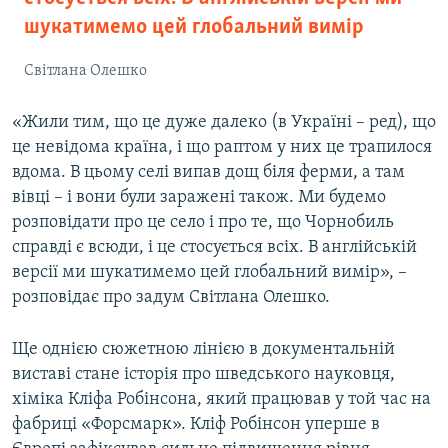
шукатимемо цей глобальний вимір
Світлана Олешко
«Жили тим, що це дуже далеко (в Україні – ред), що
це невідома країна, і що раптом у них це трапилося
вдома. В цьому селі випав дощ біля ферми, а там
вівці – і вони були заражені також. Ми будемо
розповідати про це село і про те, що Чорнобиль
справді є всюди, і це стосується всіх. В англійській
версії ми шукатимемо цей глобальний вимір», –
розповідає про задум Світлана Олешко.
Ще однією сюжетною лінією в документальній
виставі стане історія про шведського науковця,
хіміка Кліфа Робінсона, який працював у той час на
фабриці «Форсмарк». Кліф Робінсон уперше в