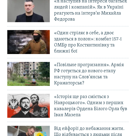
«Я наступив на інтереси багатьох
людей і компаній». Як в Україні
реагують на інтерв’ю Михайла
Федорова
«Один стріляє в себе, а двоє
здаються в полон»: комбат 157-ї
ОМБр про Костянтинівку та
ближні бої
«Повільне прогризання». Армія
РФ готується до нового етапу
наступу на Слов’янськ та
Краматорськ?
«Історія ще раз сміється з
Навроцького». Одним з перших
кавалерів Ордена Білого Орла був
Іван Мазепа
Від ейфорії до небажання жити.
Що відбувається з людьми після