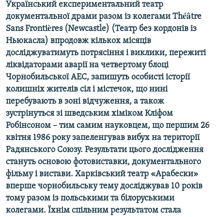
Український експериментальний театр
Усі сайти RFE/RL
документальної драми разом із колегами Théâtre
Sans Frontières (Newcastle) (Театр без кордонів із
Ньюкасла) впродовж кількох місяців
досліджуватимуть потрясіння і виклики, пережиті
ліквідаторами аварії на четвертому блоці
Чорнобильської АЕС, запишуть особисті історії
колишніх жителів сіл і містечок, що нині
перебувають в зоні відчуження, а також
зустрінуться зі шведським хіміком Кліфом
Робінсоном – тим самим науковцем, що першим 26
квітня 1986 року запеленгував вибух на території
Радянського Союзу. Результати цього дослідження
стануть основою фотовиставки, документального
фільму і вистави. Харківський театр «Арабески»
вперше чорнобильську тему досліджував 10 років
тому разом із польськими та білоруськими
колегами. Їхнім спільним результатом стала