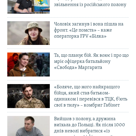
звільнення із російського полону
Чоловік загинув і вона пішла на
фронт. «Це помста» – каже
операторка FPV «Білка»
Та, що планує бій. Як воює і про що
мріє офіцерка батальйону
«Свобода» Маргарита
«Боляче, що мого найкращого
бійця, який став батьком-
одинаком і перевівся в ТЦК, б’ють
свої в тилу» – комбриг Габінет
Вийшов з полону, а дружина
виїхала до Польщі. Як після 1000
днів неволі вибратися «із