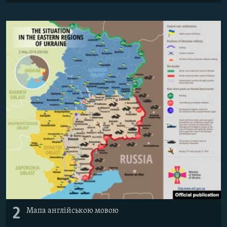
Усі сайти RFE/RL
2
Мапа англійською мовою