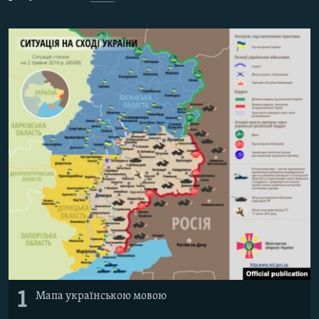
МУЛЬТИМЕДІА
ФОТО
СПЕЦПРОЄКТИ
ПОДКАСТИ
КРИМ РЕАЛІЇ
РУС
УКР
КТАТ
ДОЛУЧАЙСЯ!
1
Мапа українською мовою