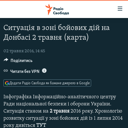
Доступність
посилання
Перейти
Ситуація в зоні бойових дій на
до
РАДІО СВОБОДА – 70 РОКІВ
Донбасі 2 травня (карта)
основного
ВСЕ ЗА ДОБУ
матеріалу
СТАТТІ
Перейти
02 травня 2016, 14:45
до
Поділитись
ВІЙНА
ПОЛІТИКА
основної
РОСІЙСЬКА «ФІЛЬТРАЦІЯ»
Читати без VPN
ЕКОНОМІКА
навігації
Перейти
ДОНБАС.РЕАЛІЇ
СУСПІЛЬСТВО
Додати Радіо Свобода як бажане джерело в Google
до
КРИМ.РЕАЛІЇ
КУЛЬТУРА
пошуку
Інфографіка Інформаційно-аналітичного центру
ТИ ЯК?
СПОРТ
Ради національної безпеки і оборони України.
Ситуація станом на
2 травня
2016 року. Хронологію
СХЕМИ
УКРАЇНА
розвитку ситуації у зоні бойових дій із 1 липня 2014
КИТАЙ.ВИКЛИКИ
СВІТ
року дивіться
ТУТ