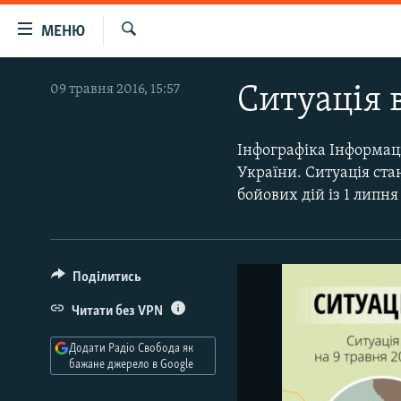
Доступність
МЕНЮ
посилання
Шукати
Перейти
РАДІО СВОБОДА – 70 РОКІВ
09 травня 2016, 15:57
Ситуація в
до
ВСЕ ЗА ДОБУ
основного
матеріалу
СТАТТІ
Інфографіка Інформац
Перейти
України. Ситуація ст
ВІЙНА
ПОЛІТИКА
до
бойових дій із 1 липня
основної
РОСІЙСЬКА «ФІЛЬТРАЦІЯ»
ЕКОНОМІКА
навігації
ДОНБАС.РЕАЛІЇ
СУСПІЛЬСТВО
Перейти
до
КРИМ.РЕАЛІЇ
КУЛЬТУРА
Поділитись
пошуку
ТИ ЯК?
СПОРТ
Читати без VPN
СХЕМИ
УКРАЇНА
Додати Радіо Свобода як
бажане джерело в Google
КИТАЙ.ВИКЛИКИ
СВІТ