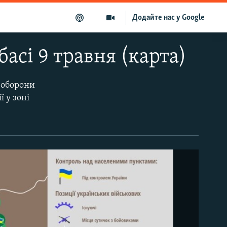
Додайте нас у Google
басі 9 травня (карта)
 оборони
ї у зоні