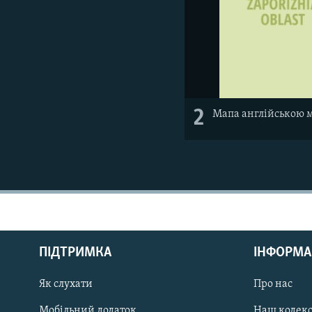
2
Мапа англійською 
КРИМ РЕАЛІЇ
РУС
ПІДТРИМКА
ІНФОРМА
УКР
КТАТ
Як слухати
Про нас
Мобільний додаток
Наш кодек