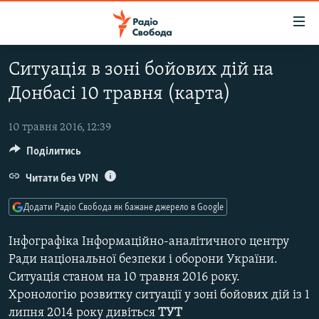
Доступність
посилання
Перейти
Ситуація в зоні бойових дій на
до
РАДІО СВОБОДА – 70 РОКІВ
Донбасі 10 травня (карта)
основного
ВСЕ ЗА ДОБУ
матеріалу
СТАТТІ
Перейти
10 травня 2016, 12:39
до
Поділитись
ВІЙНА
ПОЛІТИКА
основної
РОСІЙСЬКА «ФІЛЬТРАЦІЯ»
Читати без VPN
ЕКОНОМІКА
навігації
Перейти
ДОНБАС.РЕАЛІЇ
СУСПІЛЬСТВО
Додати Радіо Свобода як бажане джерело в Google
до
КРИМ.РЕАЛІЇ
КУЛЬТУРА
пошуку
Інфографіка Інформаційно-аналітичного центру
ТИ ЯК?
СПОРТ
Ради національної безпеки і оборони України.
Ситуація станом на 10 травня 2016 року.
СХЕМИ
УКРАЇНА
Хронологію розвитку ситуації у зоні бойових дій із 1
КИТАЙ.ВИКЛИКИ
СВІТ
липня 2014 року дивіться
ТУТ