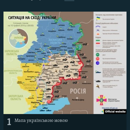
МУЛЬТИМЕДІА
ФОТО
СПЕЦПРОЄКТИ
ПОДКАСТИ
КРИМ РЕАЛІЇ
РУС
УКР
КТАТ
ДОЛУЧАЙСЯ!
1
Мапа українською мовою