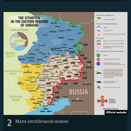
Усі сайти RFE/RL
2
Мапа англійською мовою