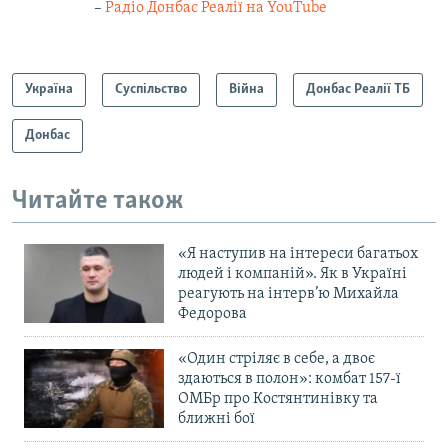
–
Радіо Донбас Реалії на YouTube
Україна
Суспільство
Війна
Донбас Реалії ТБ
Донбас
Читайте також
«Я наступив на інтереси багатьох
людей і компаній». Як в Україні
реагують на інтерв’ю Михайла
Федорова
«Один стріляє в себе, а двоє
здаються в полон»: комбат 157-ї
ОМБр про Костянтинівку та
ближні бої