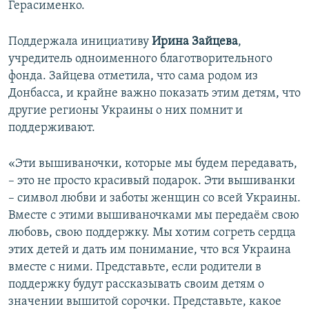
Герасименко.
Поддержала инициативу
Ирина Зайцева
,
учредитель одноименного благотворительного
фонда. Зайцева отметила, что сама родом из
Донбасса, и крайне важно показать этим детям, что
другие регионы Украины о них помнит и
поддерживают.
«Эти вышиваночки, которые мы будем передавать,
– это не просто красивый подарок. Эти вышиванки
– символ любви и заботы женщин со всей Украины.
Вместе с этими вышиваночками мы передаём свою
любовь, свою поддержку. Мы хотим согреть сердца
этих детей и дать им понимание, что вся Украина
вместе с ними. Представьте, если родители в
поддержку будут рассказывать своим детям о
значении вышитой сорочки. Представьте, какое