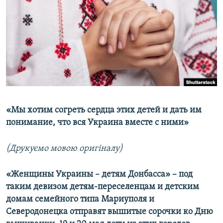
МУЛЬТИМЕДІА
ФОТО
СПЕЦПРОЄКТИ
ПОДКАСТИ
КРИМ РЕАЛІЇ
РУС
«Мы хотим согреть сердца этих детей и дать им
УКР
понимание, что вся Украина вместе с ними»
КТАТ
(Друкуємо мовою оригіналу)​
ДОЛУЧАЙСЯ!
«Женщины Украины – детям Донбасса»​ – под
таким девизом детям-переселенцам и детским
домам семейного типа Мариуполя и
Северодонецка отправят вышитые сорочки ко Дню