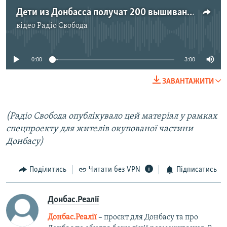
Дети из Донбасса получат 200 вышиванок
відео
Радіо Свобода
No media source currently available
0:00
3:00
ЗАВАНТАЖИТИ
(Радіо Свобода опублікувало цей матеріал у рамках
спецпроекту для жителів окупованої частини
Донбасу)
Поділитись
Читати без VPN
Підписатись
Донбас.Реалії
Донбас.Реалії
– проєкт для Донбасу та про