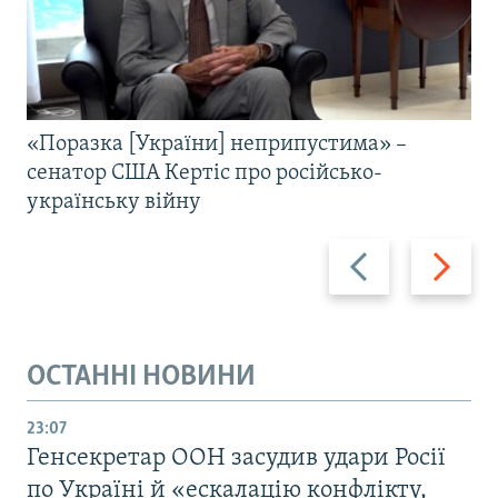
«Поразка [України] неприпустима» –
сенатор США Кертіс про російсько-
українську війну
Назад
Вперед
ОСТАННІ НОВИНИ
23:07
Генсекретар ООН засудив удари Росії
по Україні й «ескалацію конфлікту,