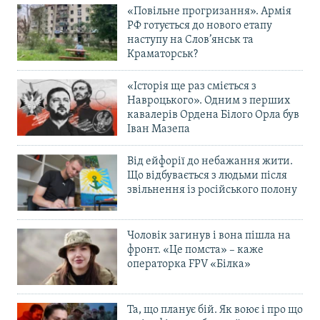
«Повільне прогризання». Армія
РФ готується до нового етапу
наступу на Слов’янськ та
Краматорськ?
«Історія ще раз сміється з
Навроцького». Одним з перших
кавалерів Ордена Білого Орла був
Іван Мазепа
Від ейфорії до небажання жити.
Що відбувається з людьми після
звільнення із російського полону
Чоловік загинув і вона пішла на
фронт. «Це помста» – каже
операторка FPV «Білка»
Та, що планує бій. Як воює і про що