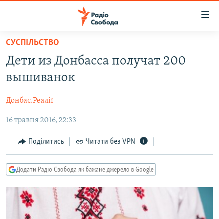
Доступність
посилання
Перейти
СУСПІЛЬСТВО
до
РАДІО СВОБОДА – 70 РОКІВ
Дети из Донбасса получат 200
основного
ВСЕ ЗА ДОБУ
матеріалу
вышиванок
СТАТТІ
Перейти
до
Донбас.Реалії
ВІЙНА
ПОЛІТИКА
основної
16 травня 2016, 22:33
РОСІЙСЬКА «ФІЛЬТРАЦІЯ»
ЕКОНОМІКА
навігації
Перейти
ДОНБАС.РЕАЛІЇ
СУСПІЛЬСТВО
Поділитись
Читати без VPN
до
КРИМ.РЕАЛІЇ
КУЛЬТУРА
пошуку
Додати Радіо Свобода як бажане джерело в Google
ТИ ЯК?
СПОРТ
СХЕМИ
УКРАЇНА
КИТАЙ.ВИКЛИКИ
СВІТ