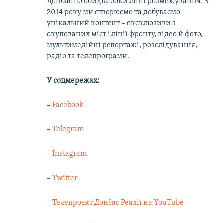
Донбас по обидва боки лінії розмежування. З
2014 року ми створюємо та добуваємо
унікальний контент – ексклюзиви з
окупованих міст і лінії фронту, відео й фото,
мультимедійні репортажі, розслідування,
радіо та телепрограми.
У соцмережах:
–
Facebook
–
Telegram
–
Instagram
–
Twitter
–
Телепроєкт Донбас Реалії на YouTube