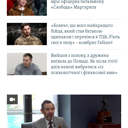
мріє офіцерка батальйону
«Свобода» Маргарита
«Боляче, що мого найкращого
бійця, який став батьком-
одинаком і перевівся в ТЦК, б’ють
свої в тилу» – комбриг Габінет
Вийшов з полону, а дружина
виїхала до Польщі. Як після 1000
днів неволі вибратися «із
психологічної і фінансової ями»