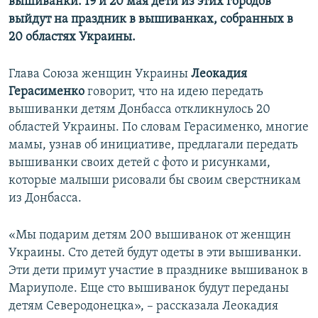
вышиванки. 19 и 20 мая дети из этих городов
Усі сайти RFE/RL
выйдут на праздник в вышиванках, собранных в
20 областях Украины.
Глава Союза женщин Украины
Леокадия
Герасименко
говорит, что на идею передать
вышиванки детям Донбасса откликнулось 20
областей Украины. По словам Герасименко, многие
мамы, узнав об инициативе, предлагали передать
вышиванки своих детей с фото и рисунками,
которые малыши рисовали бы своим сверстникам
из Донбасса.
«Мы подарим детям 200 вышиванок от женщин
Украины. Сто детей будут одеты в эти вышиванки.
Эти дети примут участие в празднике вышиванок в
Мариуполе. Еще сто вышиванок будут переданы
детям Северодонецка», – рассказала Леокадия