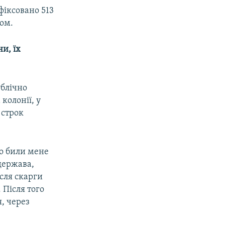
фіксовано 513
дом.
и, їх
ублічно
колонії, у
 строк
бо били мене
держава,
ісля скарги
 Після того
, через