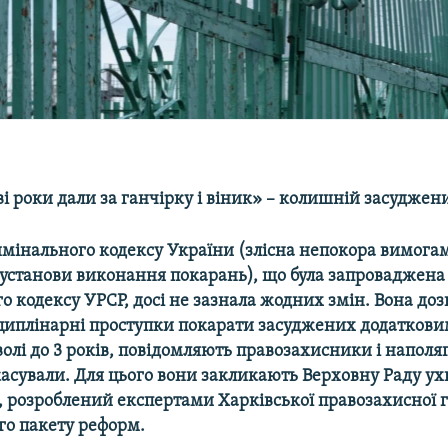
і роки дали за ганчірку і віник» – колишній засуджен
мінального кодексу України (злісна непокора вимога
 установи виконання покарань), що була запроваджена 
 кодексу УРСР, досі не зазнала жодних змін. Вона доз
циплінарні проступки покарати засуджених додатков
олі до 3 років, повідомляють правозахисники і наполя
касували. Для цього вони закликають Верховну Раду у
, розроблений експертами Харківської правозахисної г
го пакету реформ.