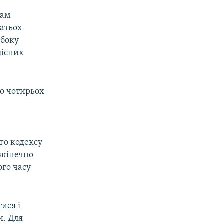
рам
гатьох
 боку
лісних
до чотирьох
го кодексу
зкінечно
ого часу
ися і
и. Для