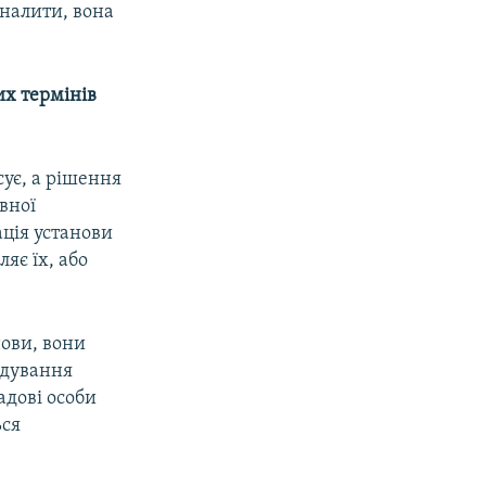
налити, вона
их термінів
сує, а рішення
вної
ація установи
яє їх, або
нови, вони
ідування
адові особи
ься