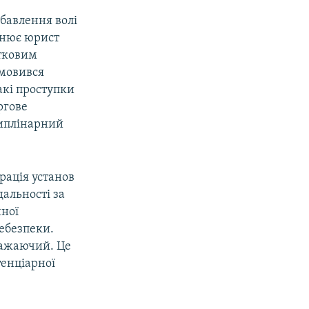
збавлення волі
снює юрист
атковим
дмовився
акі проступки
ргове
иплінарний
рація установ
альності за
чної
небезпеки.
вражаючий. Це
тенціарної