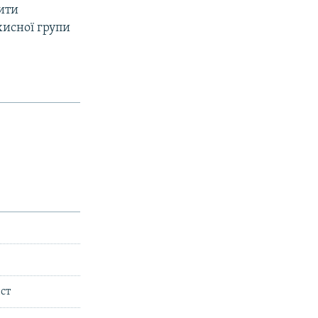
ити
хисної групи
ст