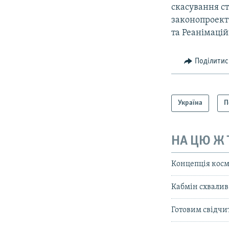
скасування с
законопроект
та Реанімаці
Поділитис
Україна
П
НА ЦЮ Ж
Концепція косм
Кабмін схвалив
Готовим свідчи