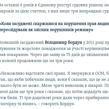
За останні 6 років в Єдиному реєстрі судових рішень за
вироків за цією статтею, з них лише три виправдані су
«Коли засуджені скаржилися на порушення прав людин
переслідували як злісних порушників режиму»
Колишній засуджений
Володимир Бордун
у 2011 році п
тування та жорстоке поводження за участі керівництва 
ував покарання. Через цю заяву за 75 днів до звільнення
в колонії продовжили ще на три роки.
«Неможливо відстояти свої права. Я звернувся в ООН, 
так, що якби побачили люди, вони б сказали, що це не 
такого бути не може. Мене тричі вивозили в лікарні. П
мені дали ще три роки і сказали, що потім додадуть ще.
теж били. Ті три додаткові роки дали через прибирання
ганчірку та віник», – говорить Бордун.