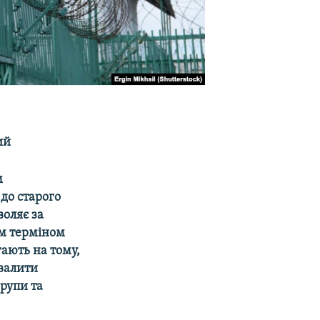
ий
м
до старого
воляє за
им терміном
гають на тому,
хвалити
рупи та