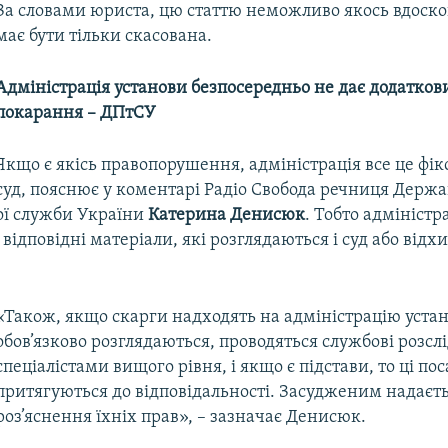
За словами юриста, цю статтю неможливо якось вдоско
має бути тільки скасована.
Адміністрація установи безпосередньо не дає додатков
покарання – ДПтСУ
Якщо є якісь правопорушення, адміністрація все це фік
суд, пояснює у коментарі Радіо Свобода речниця Держа
ої служби України
Катерина Денисюк
. Тобто адміністр
відповідні матеріали, які розглядаються і суд або відхил
«Також, якщо скарги надходять на адміністрацію уста
обов’язково розглядаються, проводяться службові розсл
спеціалістами вищого рівня, і якщо є підстави, то ці пос
притягуються до відповідальності. Засудженим надаєт
роз’яснення їхніх прав», – зазначає Денисюк.