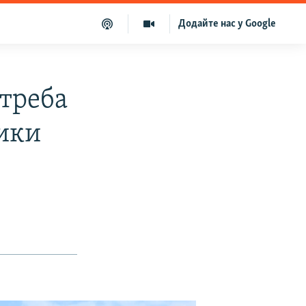
Додайте нас у Google
треба
ики