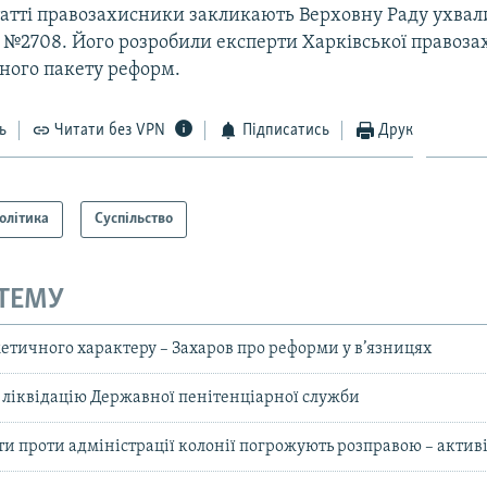
татті правозахисники закликають Верховну Раду ухвал
 №2708. Його розробили експерти Харківської правоза
йного пакету реформ.
ь
Читати без VPN
Підписатись
Друк
олітика
Суспільство
 ТЕМУ
етичного характеру – Захаров про реформи у в’язницях
 ліквідацію Державної пенітенціарної служби
ти проти адміністрації колонії погрожують розправою – активі