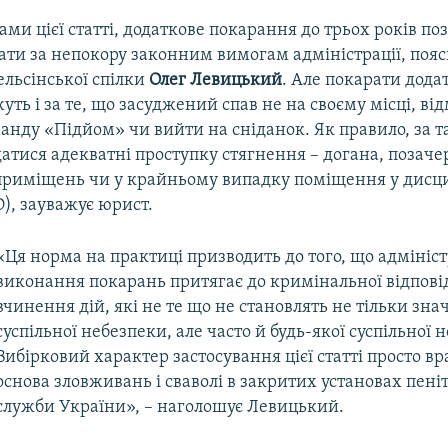
ами цієї статті, додаткове покарання до трьох років по
ти за непокору законним вимогам адміністрації, поя
ельсінської спілки
Олег Левицький
. Але покарати дод
ть і за те, що засуджений спав не на своєму місці, ві
анду «Підйом» чи вийти на сніданок. Як правило, за т
атися адекватні проступку стягнення – догана, позаче
риміщень чи у крайньому випадку поміщення у дисц
О), зауважує юрист.
«Ця норма на практиці призводить до того, що адмініст
виконання покарань притягає до кримінальної відповід
вчинення дій, які не те що не становлять не тільки зна
суспільної небезпеки, але часто й будь-якої суспільної 
Вибірковий характер застосування цієї статті просто 
основа зловживань і сваволі в закритих установах пені
служби України», – наголошує Левицький.