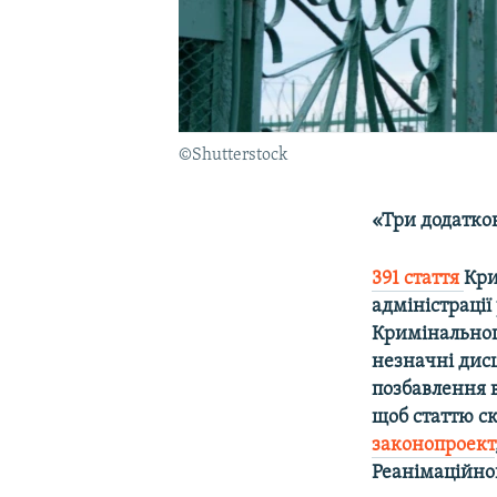
©Shutterstock
«Три додатков
391 стаття
Кри
адміністрації
Кримінального
незначні дис
позбавлення в
щоб статтю с
законопроект
Реанімаційно