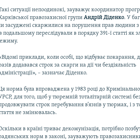
Такі ситуації непоодинокі, зауважує координатор прог
Харківської правозахисної групи
Андрій Діденко
. У ба
ли засуджені скаржилися на порушення прав людини з
 в подальшому переслідували в порядку 391-ї статті як з
режиму.
«Відомі приклади, коли особі, що відбуває покарання, 
разів додавався строк за скарги на дії чи бездіяльність
адміністрації», – зазначає Діденко.
Ця норма була впроваджена у 1983 році до Кримінально
УРСР, для того, щоб у тюремній тоталітарній системі бе
продовжувати строк перебування в’язнів у тюрмах, і з т
стаття не змінювалась.
Оскільки в країні триває декомунізація, потрібно позбут
радянських норм в законі, зауважують правозахисник