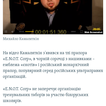
Михайло Камаляткін
На відео Камаляткін з'явився на тлі прапора
«E.N.O.T. Corp», в чорній сорочці з нашивками –
емблема «єнотів» і російський монархічний
прапор, популярний серед російських ультраправих
організацій.
«E.N.O.T. Corp» не заперечує організацію
тренувальних таборів за участю білоруських
школярів.