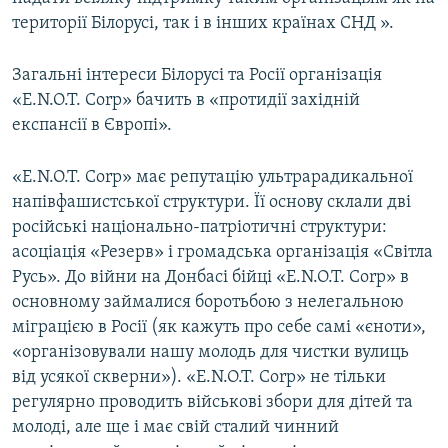
території Білорусі, так і в інших країнах СНД ».
Загальні інтереси Білорусі та Росії організація
«E.N.O.T. Corp» бачить в «протидії західній
експансії в Європі».
«E.N.O.T. Corp» має репутацію ультрарадикальної
напівфашистської структури. Її основу склали дві
російські національно-патріотичні структури:
асоціація «Резерв» і громадська організація «Світла
Русь». До війни на Донбасі бійці «E.N.O.T. Corp» в
основному займалися боротьбою з нелегальною
міграцією в Росії (як кажуть про себе самі «єноти»,
«організовували нашу молодь для чистки вулиць
від усякої скверни»). «E.N.O.T. Corp» не тільки
регулярно проводить військові збори для дітей та
молоді, але ще і має свій сталий чинний