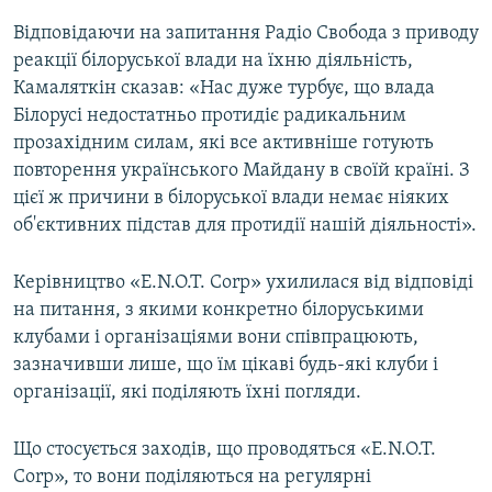
Відповідаючи на запитання Радіо Свобода з приводу
реакції білоруської влади на їхню діяльність,
Камаляткін сказав: «Нас дуже турбує, що влада
Білорусі недостатньо протидіє радикальним
прозахідним силам, які все активніше готують
повторення українського Майдану в своїй країні. З
цієї ж причини в білоруської влади немає ніяких
об'єктивних підстав для протидії нашій діяльності».
Керівництво «E.N.O.T. Corp» ухилилася від відповіді
на питання, з якими конкретно білоруськими
клубами і організаціями вони співпрацюють,
зазначивши лише, що їм цікаві будь-які клуби і
організації, які поділяють їхні погляди.
Що стосується заходів, що проводяться «E.N.O.T.
Corp», то вони поділяються на регулярні