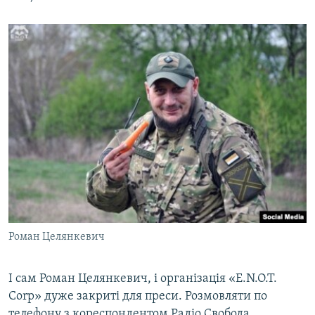
Роман Целянкевич
І сам Роман Целянкевич, і організація «E.N.O.T.
Corp» дуже закриті для преси. Розмовляти по
телефону з кореспондентом Радіо Свобода