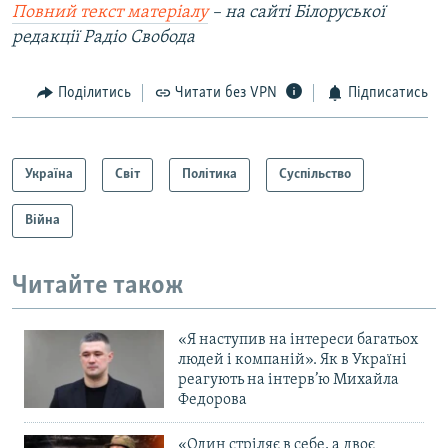
Повний текст матеріалу
–
на сайті Білоруської
редакції Радіо Свобода
Поділитись
Читати без VPN
Підписатись
Україна
Світ
Політика
Суспільство
Війна
Читайте також
«Я наступив на інтереси багатьох
людей і компаній». Як в Україні
реагують на інтерв’ю Михайла
Федорова
«Один стріляє в себе, а двоє