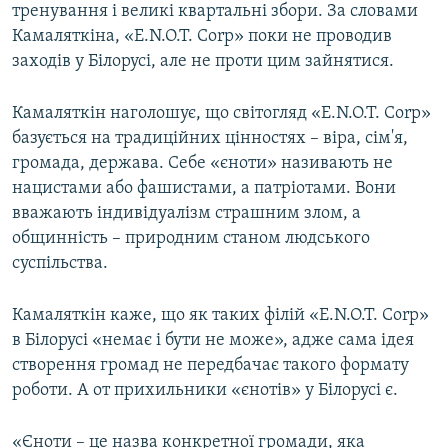
тренування і великі квартальні збори. За словами
Камаляткіна, «E.N.O.T. Corp» поки не проводив
заходів у Білорусі, але не проти цим зайнятися.
Камаляткін наголошує, що світогляд «E.N.O.T. Corp»
базується на традиційних цінностях – віра, сім'я,
громада, держава. Себе «єноти» називають не
нацистами або фашистами, а патріотами. Вони
вважають індивідуалізм страшним злом, а
общинність – природним станом людського
суспільства.
Камаляткін каже, що як таких філій «E.N.O.T. Corp»
в Білорусі «немає і бути не може», адже сама ідея
створення громад не передбачає такого формату
роботи. А от прихильники «єнотів» у Білорусі є.
«Єноти – це назва конкретної громади, яка