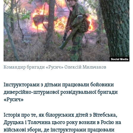
МУЛЬТИМЕДІА
ФОТО
СПЕЦПРОЄКТИ
ПОДКАСТИ
КРИМ РЕАЛІЇ
РУС
Командир бригади «Русич» Олексій Мильчаков
УКР
КТАТ
Інструкторами з дітьми працювали бойовики
диверсійно-штурмової розвідувальної бригади
ДОЛУЧАЙСЯ!
«Русич»
Історія про те, як білоруських дітей з Вітебська,
Друцька і Толочина цього року возили в Росію на
військові збори, де інструкторами працювали