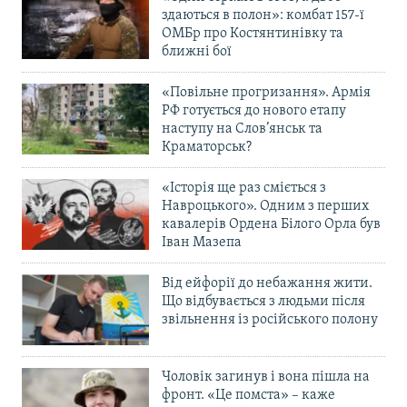
здаються в полон»: комбат 157-ї
ОМБр про Костянтинівку та
ближні бої
«Повільне прогризання». Армія
РФ готується до нового етапу
наступу на Слов’янськ та
Краматорськ?
«Історія ще раз сміється з
Навроцького». Одним з перших
кавалерів Ордена Білого Орла був
Іван Мазепа
Від ейфорії до небажання жити.
Що відбувається з людьми після
звільнення із російського полону
Чоловік загинув і вона пішла на
фронт. «Це помста» – каже