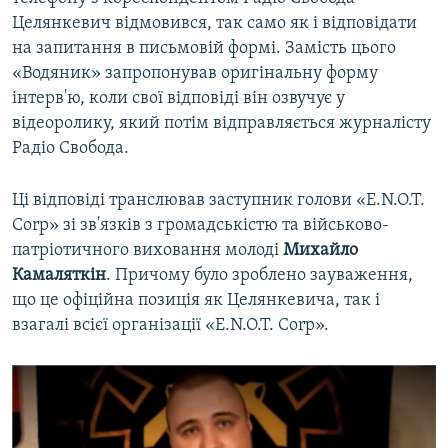
Целянкевич відмовився, так само як і відповідати
на запитання в письмовій формі. Замість цього
«Водяник» запропонував оригінальну форму
інтерв'ю, коли свої відповіді він озвучує у
відеоролику, який потім відправляється журналісту
Радіо Свобода.
Ці відповіді транслював заступник голови «E.N.O.T.
Corp» зі зв'язків з громадськістю та військово-
патріотичного виховання молоді
Михайло
Камаляткін
. Причому було зроблено зауваження,
що це офіційна позиція як Целянкевича, так і
взагалі всієї організації «E.N.O.T. Corp».