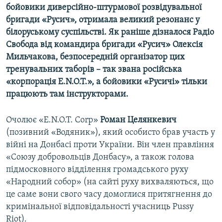
бойовики диверсійно-штурмової розвідувальної
Усі сайти RFE/RL
бригади «Русич», отримала великий резонанс у
білоруському суспільстві. Як раніше дізналося Радіо
Свобода від командира бригади «Русич» Олексія
Мильчакова, безпосередній організатор цих
тренувальних таборів – так звана російська
«корпорація E.N.O.T.», а бойовики «Русичі» тільки
працюють там інструкторами.
Очолює «E.N.O.T. Corp»
Роман Целянкевич
(позивний «Водяник»), який особисто брав участь у
війні на Донбасі проти України. Він член правління
«Союзу добровольців Донбасу», а також голова
підмосковного відділення громадського руху
«Народний собор» (на сайті руху вихваляються, що
це саме вони свого часу домоглися притягнення до
кримінальної відповідальності учасниць Pussy
Riot).