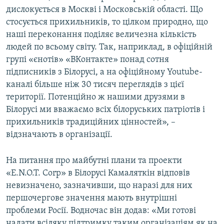
дислокується в Москві і Московській області. Що
стосується прихильників, то цілком природно, що
наші переконання поділяє величезна кількість
людей по всьому світу. Так, наприклад, в офіційній
групі «єнотів» «ВКонтакте» понад сотня
підписників з Білорусі, а на офіційному Youtube-
каналі більше ніж 30 тисяч переглядів з цієї
території. Потенційно ж нашими друзями в
Білорусі ми вважаємо всіх білоруських патріотів і
прихильників традиційних цінностей», –
відзначають в організації.
На питання про майбутні плани та проекти
«E.N.O.T. Corp» в Білорусі Камаляткін відповів
невизначено, зазначивши, що наразі для них
першочергове значення мають внутрішні
проблеми Росії. Водночас він додав: «Ми готові
надати всіляку підтримку таким організаціям як на