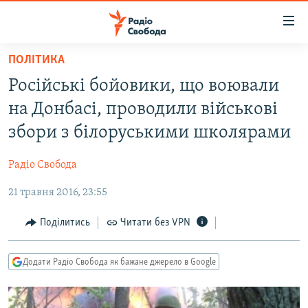
Доступність
посилання
Перейти
ПОЛІТИКА
до
РАДІО СВОБОДА – 70 РОКІВ
Російські бойовики, що воювали
основного
ВСЕ ЗА ДОБУ
матеріалу
на Донбасі, проводили військові
СТАТТІ
Перейти
збори з білоруськими школярами
до
ВІЙНА
ПОЛІТИКА
основної
Радіо Свобода
РОСІЙСЬКА «ФІЛЬТРАЦІЯ»
ЕКОНОМІКА
навігації
Перейти
21 травня 2016, 23:55
ДОНБАС.РЕАЛІЇ
СУСПІЛЬСТВО
до
КРИМ.РЕАЛІЇ
КУЛЬТУРА
Поділитись
Читати без VPN
пошуку
ТИ ЯК?
СПОРТ
Додати Радіо Свобода як бажане джерело в Google
СХЕМИ
УКРАЇНА
КИТАЙ.ВИКЛИКИ
СВІТ