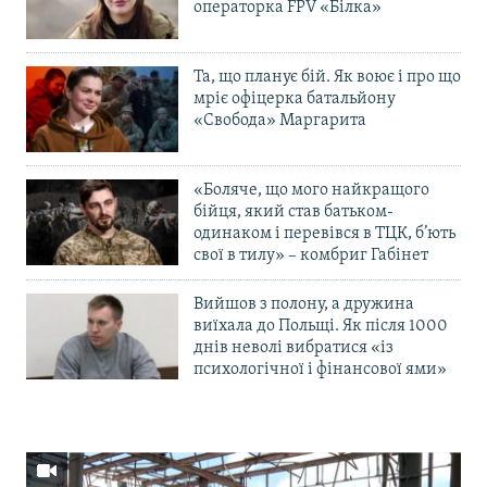
операторка FPV «Білка»
Та, що планує бій. Як воює і про що
мріє офіцерка батальйону
«Свобода» Маргарита
«Боляче, що мого найкращого
бійця, який став батьком-
одинаком і перевівся в ТЦК, б’ють
свої в тилу» – комбриг Габінет
Вийшов з полону, а дружина
виїхала до Польщі. Як після 1000
днів неволі вибратися «із
психологічної і фінансової ями»