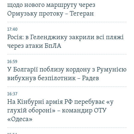
щодо нового маршруту через
Ормузьку протоку – Тегеран
17:40
Росія: в Геленджику закрили всі пляжі
через атаки БпЛА
16:59
У Болгарії поблизу кордону з Румунією
вибухнув безпілотник – Радев
16:37
На Кінбурні армія РФ перебуває «у
глухій обороні» – командир ОТУ
«Одеса»