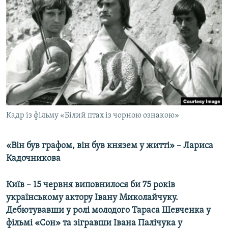
МУЛЬТИМЕДІА
ФОТО
СПЕЦПРОЄКТИ
ПОДКАСТИ
КРИМ РЕАЛІЇ
РУС
Кадр із фільму «Білий птах із чорною ознакою»
УКР
КТАТ
«Він був графом, він був князем у житті» – Лариса
Кадочникова
ДОЛУЧАЙСЯ!
Київ – 15 червня виповнилося би 75 років
українському актору Івану Миколайчуку.
Дебютувавши у ролі молодого Тараса Шевченка у
фільмі «Сон» та зігравши Івана Палічука у