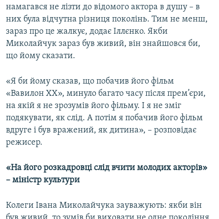
намагався не лізти до відомого актора в душу – в
них була відчутна різниця поколінь. Тим не менш,
зараз про це жалкує, додає Іллєнко. Якби
Миколайчук зараз був живий, він знайшовся би,
що йому сказати.
«Я би йому сказав, що побачив його фільм
«Вавилон ХХ», минуло багато часу після прем’єри,
на якій я не зрозумів його фільму. І я не зміг
подякувати, як слід. А потім я побачив його фільм
вдруге і був вражений, як дитина», – розповідає
режисер.
«На його розкадровці слід вчити молодих акторів»
– міністр культури
Колеги Івана Миколайчука зауважують: якби він
був живий, то зумів би виховати не одне покоління