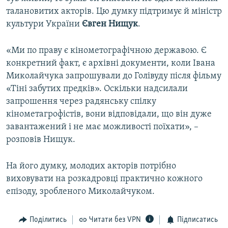
талановитих акторів. Цю думку підтримує й міністр
культури України
Євген Нищук
.
«Ми по праву є кінометографічною державою. Є
конкретний факт, є архівні документи, коли Івана
Миколайчука запрошували до Голівуду після фільму
«Тіні забутих предків». Оскільки надсилали
запрошення через радянську спілку
кінометагрофістів, вони відповідали, що він дуже
завантажений і не має можливості поїхати», –
розповів Нищук.
На його думку, молодих акторів потрібно
виховувати на розкадровці практично кожного
епізоду, зробленого Миколайчуком.
Поділитись
Читати без VPN
Підписатись