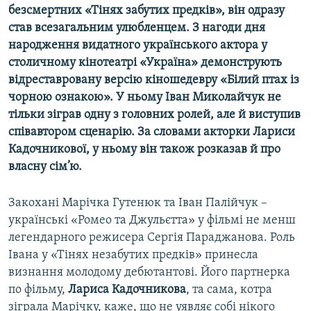
безсмертних «Тінях забутих предків», він одразу
Усі сайти RFE/RL
став всезагальним улюбленцем. З нагоди дня
народження видатного українського актора у
столичному кінотеатрі «Україна» демонструють
відреставровану версію кіношедевру «Білий птах із
чорною ознакою». У ньому Іван Миколайчук не
тільки зіграв одну з головних ролей, але й виступив
співавтором сценарію. За словами акторки Лариси
Кадочникової, у ньому він також розказав й про
власну сім’ю.
Закохані Марічка Гутенюк та Іван Палійчук –
українські «Ромео та Джульєтта» у фільмі не менш
легендарного режисера Сергія Параджанова. Роль
Івана у «Тінях незабутих предків» принесла
визнання молодому дебютантові. Його партнерка
по фільму,
Лариса Кадочникова
, та сама, котра
зіграла Марічку, каже, що не уявляє собі нікого