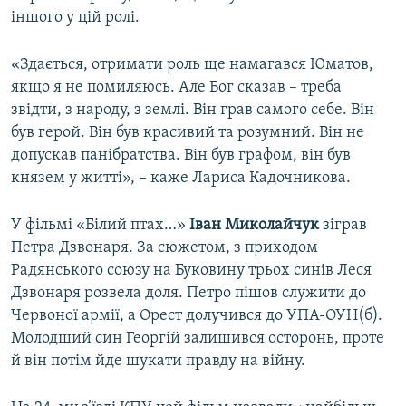
іншого у цій ролі.
«Здається, отримати роль ще намагався Юматов,
якщо я не помиляюсь. Але Бог сказав – треба
звідти, з народу, з землі. Він грав самого себе. Він
був герой. Він був красивий та розумний. Він не
допускав панібратства. Він був графом, він був
князем у житті», – каже Лариса Кадочникова.
У фільмі «Білий птах…»
Іван Миколайчук
зіграв
Петра Дзвонаря. За сюжетом, з приходом
Радянського союзу на Буковину трьох синів Леся
Дзвонаря розвела доля. Петро пішов служити до
Червоної армії, а Орест долучився до УПА-ОУН(б).
Молодший син Георгій залишився осторонь, проте
й він потім йде шукати правду на війну.