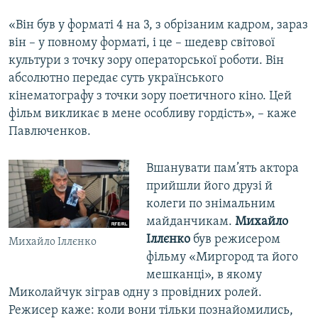
«Він був у форматі 4 на 3, з обрізаним кадром, зараз
він – у повному форматі, і це – шедевр світової
культури з точку зору операторської роботи. Він
абсолютно передає суть українського
кінематографу з точки зору поетичного кіно. Цей
фільм викликає в мене особливу гордість», – каже
Павлюченков.
Вшанувати пам’ять актора
прийшли його друзі й
колеги по знімальним
майданчикам.
Михайло
Іллєнко
був режисером
Михайло Іллєнко
фільму «Миргород та його
мешканці», в якому
Миколайчук зіграв одну з провідних ролей.
Режисер каже: коли вони тільки познайомились,