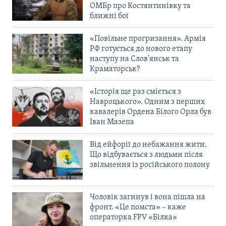
ОМБр про Костянтинівку та
ближні бої
«Повільне прогризання». Армія
РФ готується до нового етапу
наступу на Слов’янськ та
Краматорськ?
«Історія ще раз сміється з
Навроцького». Одним з перших
кавалерів Ордена Білого Орла був
Іван Мазепа
Від ейфорії до небажання жити.
Що відбувається з людьми після
звільнення із російського полону
Чоловік загинув і вона пішла на
фронт. «Це помста» – каже
операторка FPV «Білка»