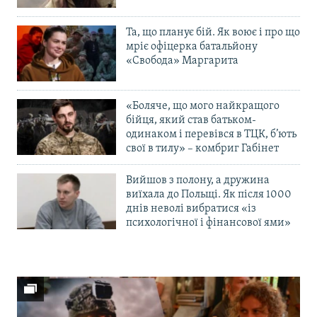
Та, що планує бій. Як воює і про що
мріє офіцерка батальйону
«Свобода» Маргарита
«Боляче, що мого найкращого
бійця, який став батьком-
одинаком і перевівся в ТЦК, б’ють
свої в тилу» – комбриг Габінет
Вийшов з полону, а дружина
виїхала до Польщі. Як після 1000
днів неволі вибратися «із
психологічної і фінансової ями»