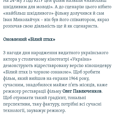
На 24-му з’їзді КПУ цей фільм назвали «найбільш
шкідливим для молоді». А до сценарію цього нібито
«найбільш шкідливого» фільму долучився й сам
Іван Миколайчук – він був його співавтором, якраз
розпочав свою діяльність ще й як сценариста.
Оновлений «Білий птах»
З нагоди дня народження видатного українського
актора у столичному кінотеатрі «Україна»
демонструють відреставровану версію кіношедевру
«Білий птах із чорною ознакою». Щоб зробити
фільм, який вийшов на екрани 1964 року,
сучасним, знадобилося майже п’ять місяців, каже
режисер реставрації фільму
Олег Павлюченков
.
Щоб отримати такий градієнт, тональні
перспективи, таку фактуру, потрібні всі сучасні
технології, зауважує режисер.