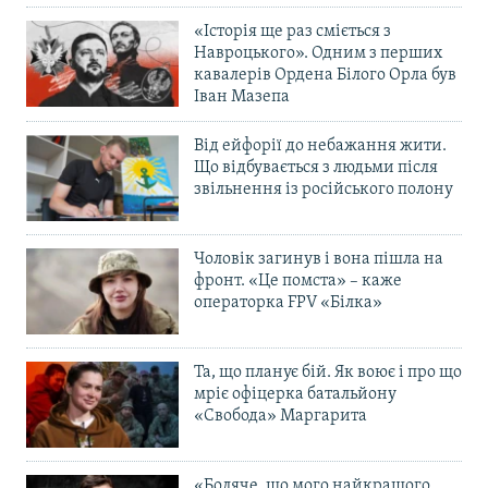
«Історія ще раз сміється з
Навроцького». Одним з перших
кавалерів Ордена Білого Орла був
Іван Мазепа
Від ейфорії до небажання жити.
Що відбувається з людьми після
звільнення із російського полону
Чоловік загинув і вона пішла на
фронт. «Це помста» – каже
операторка FPV «Білка»
Та, що планує бій. Як воює і про що
мріє офіцерка батальйону
«Свобода» Маргарита
«Боляче, що мого найкращого