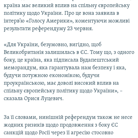
країна має великий вплив на спільну європейську
Усі сайти RFE/RL
політику щодо України. Про це вона заявила в
інтерв’ю «Голосу Америки», коментуючи можливі
результати референдуму 23 червня.
«Для України, безумовно, вигідно, щоб
Великобританія залишилась в ЄС. Тому що, з одного
боку, це країна, яка підписала Будапештський
меморандум, яка гарантувала нам безпеку і яка,
будучи потужною економікою, будучи
проукраїнською, має доволі високий вплив на
спільну європейську політику щодо України», –
сказала Орися Луцевич.
За її словами, нинішній референдум також не несе
жодних ризиків щодо продовження з боку ЄС
санкцій щодо Росії через її агресію стосовно