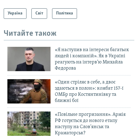
Україна
Світ
Політика
Читайте також
«Я наступив на інтереси багатьох
людей і компаній». Як в Україні
реагують на інтерв’ю Михайла
Федорова
«Один стріляє в себе, а двоє
здаються в полон»: комбат 157-ї
ОМБр про Костянтинівку та
ближні бої
«Повільне прогризання». Армія
РФ готується до нового етапу
наступу на Слов’янськ та
Краматорськ?