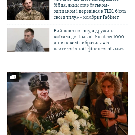
бійця, який став батьком-
одинаком і перевівся в ТЦК, б’ють
свої в тилу» – комбриг Габінет
Вийшов з полону, а дружина
виїхала до Польщі. Як після 1000
днів неволі вибратися «із
психологічної і фінансової ями»