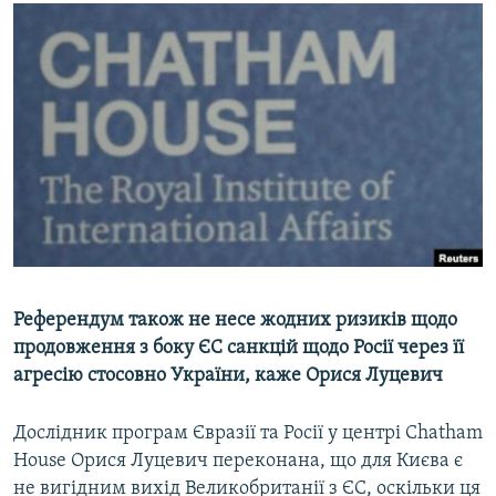
МУЛЬТИМЕДІА
ФОТО
СПЕЦПРОЄКТИ
ПОДКАСТИ
КРИМ РЕАЛІЇ
РУС
УКР
КТАТ
Референдум також не несе жодних ризиків щодо
продовження з боку ЄС санкцій щодо Росії через її
ДОЛУЧАЙСЯ!
агресію стосовно України, каже Орися Луцевич
Дослідник програм Євразії та Росії у центрі Chatham
House Орися Луцевич переконана, що для Києва є
не вигідним вихід Великобританії з ЄС, оскільки ця