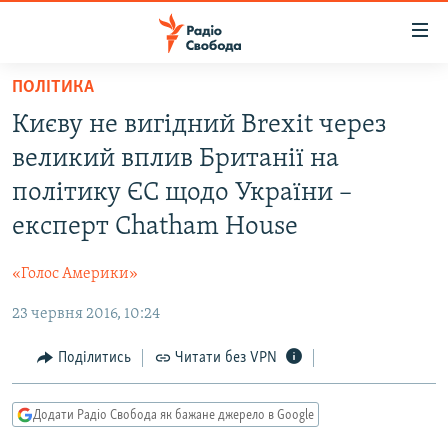
Доступність
посилання
Перейти
ПОЛІТИКА
до
РАДІО СВОБОДА – 70 РОКІВ
Києву не вигідний Brexit через
основного
ВСЕ ЗА ДОБУ
матеріалу
великий вплив Британії на
СТАТТІ
Перейти
політику ЄС щодо України –
до
ВІЙНА
ПОЛІТИКА
експерт Chatham House
основної
РОСІЙСЬКА «ФІЛЬТРАЦІЯ»
ЕКОНОМІКА
навігації
«Голос Америки»
Перейти
ДОНБАС.РЕАЛІЇ
СУСПІЛЬСТВО
до
23 червня 2016, 10:24
КРИМ.РЕАЛІЇ
КУЛЬТУРА
пошуку
ТИ ЯК?
Поділитись
Читати без VPN
СПОРТ
СХЕМИ
УКРАЇНА
Додати Радіо Свобода як бажане джерело в Google
КИТАЙ.ВИКЛИКИ
СВІТ