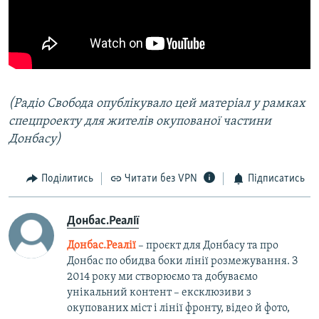
(Радіо Свобода опублікувало цей матеріал у рамках
спецпроекту для жителів окупованої частини
Донбасу)
Поділитись
Читати без VPN
Підписатись
Донбас.Реалії
Донбас.Реалії
– проєкт для Донбасу та про
Донбас по обидва боки лінії розмежування. З
2014 року ми створюємо та добуваємо
унікальний контент – ексклюзиви з
окупованих міст і лінії фронту, відео й фото,