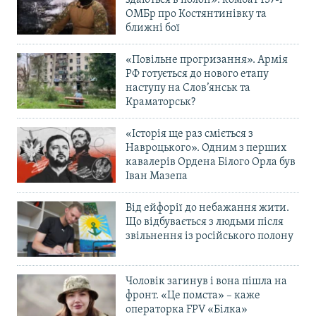
здаються в полон»: комбат 157-ї
ОМБр про Костянтинівку та
ближні бої
«Повільне прогризання». Армія
РФ готується до нового етапу
наступу на Слов’янськ та
Краматорськ?
«Історія ще раз сміється з
Навроцького». Одним з перших
кавалерів Ордена Білого Орла був
Іван Мазепа
Від ейфорії до небажання жити.
Що відбувається з людьми після
звільнення із російського полону
Чоловік загинув і вона пішла на
фронт. «Це помста» – каже
операторка FPV «Білка»