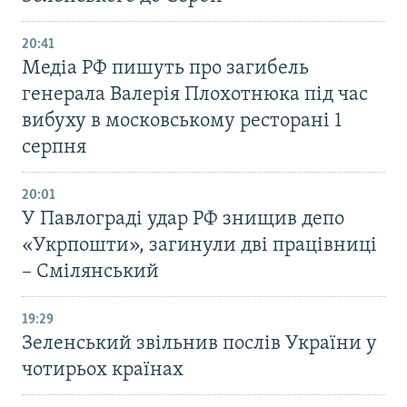
20:41
Медіа РФ пишуть про загибель
генерала Валерія Плохотнюка під час
вибуху в московському ресторані 1
серпня
20:01
У Павлограді удар РФ знищив депо
«Укрпошти», загинули дві працівниці
– Смілянський
19:29
Зеленський звільнив послів України у
чотирьох країнах