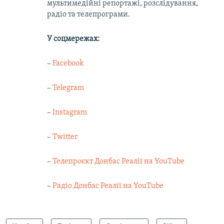
мультимедійні репортажі, розслідування,
радіо та телепрограми.
У соцмережах:
–
Facebook
–
Telegram
–
Instagram
–
Twitter
–
Телепроєкт Донбас Реалії на YouTube
–
Радіо Донбас Реалії на YouTube