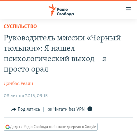
Доступність
посилання
Перейти
СУСПІЛЬСТВО
до
РАДІО СВОБОДА – 70 РОКІВ
Руководитель миссии «Черный
основного
ВСЕ ЗА ДОБУ
матеріалу
тюльпан»: Я нашел
СТАТТІ
Перейти
психологический выход – я
до
ВІЙНА
ПОЛІТИКА
просто орал
основної
РОСІЙСЬКА «ФІЛЬТРАЦІЯ»
ЕКОНОМІКА
навігації
Донбас.Реалії
Перейти
ДОНБАС.РЕАЛІЇ
СУСПІЛЬСТВО
до
08 липня 2016, 09:15
КРИМ.РЕАЛІЇ
КУЛЬТУРА
пошуку
ТИ ЯК?
Поділитись
Читати без VPN
СПОРТ
СХЕМИ
УКРАЇНА
Додати Радіо Свобода як бажане джерело в Google
КИТАЙ.ВИКЛИКИ
СВІТ