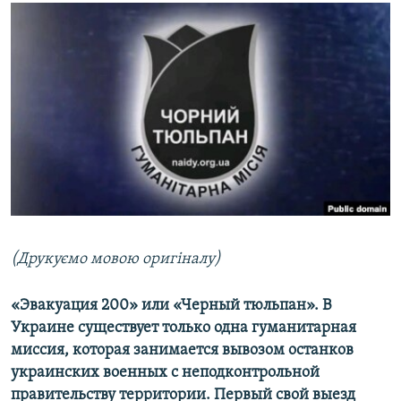
МУЛЬТИМЕДІА
ФОТО
СПЕЦПРОЄКТИ
ПОДКАСТИ
КРИМ РЕАЛІЇ
РУС
УКР
КТАТ
(Друкуємо мовою оригіналу)
ДОЛУЧАЙСЯ!
«Эвакуация 200» или «Черный тюльпан». В
Украине существует только одна гуманитарная
миссия, которая занимается вывозом останков
украинских военных с неподконтрольной
правительству территории. Первый свой выезд