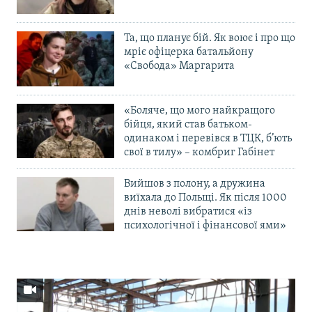
Та, що планує бій. Як воює і про що
мріє офіцерка батальйону
«Свобода» Маргарита
«Боляче, що мого найкращого
бійця, який став батьком-
одинаком і перевівся в ТЦК, б’ють
свої в тилу» – комбриг Габінет
Вийшов з полону, а дружина
виїхала до Польщі. Як після 1000
днів неволі вибратися «із
психологічної і фінансової ями»