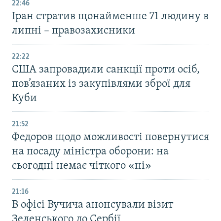
22:46
Іран стратив щонайменше 71 людину в
липні – правозахисники
22:22
США запровадили санкції проти осіб,
пов’язаних із закупівлями зброї для
Куби
21:52
Федоров щодо можливості повернутися
на посаду міністра оборони: на
сьогодні немає чіткого «ні»
21:16
В офісі Вучича анонсували візит
Зеленського до Сербії