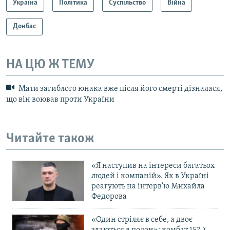
Україна
Політика
Суспільство
Війна
Донбас
НА ЦЮ Ж ТЕМУ
Мати загиблого юнака вже після його смерті дізналася,
що він воював проти України
Читайте також
«Я наступив на інтереси багатьох
людей і компаній». Як в Україні
реагують на інтерв’ю Михайла
Федорова
«Один стріляє в себе, а двоє