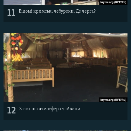
11
Відомі кримські чебуреки. Де черга?
12
Затишна атмосфера чайхани