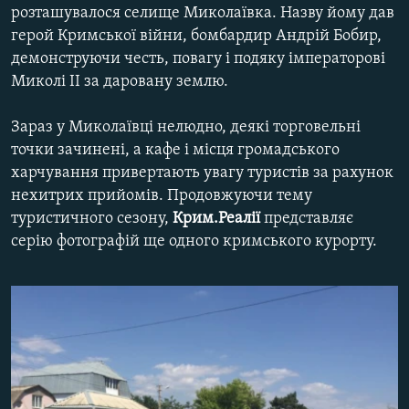
розташувалося селище Миколаївка. Назву йому дав
МУЛЬТИМЕДІА
герой Кримської війни, бомбардир Андрій Бобир,
ФОТО
демонструючи честь, повагу і подяку імператорові
Миколі II за даровану землю.
СПЕЦПРОЄКТИ
ПОДКАСТИ
Зараз у Миколаївці нелюдно, деякі торговельні
точки зачинені, а кафе і місця громадського
КРИМ РЕАЛІЇ
харчування привертають увагу туристів за рахунок
РУС
нехитрих прийомів. Продовжуючи тему
туристичного сезону,
Крим.Реалії
представляє
УКР
серію фотографій ще одного кримського курорту.
КТАТ
ДОЛУЧАЙСЯ!