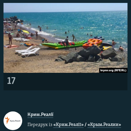
17
Крим.Реалії
Передрук із
«Крим.Реалії»
/
«Крым.Реалии»