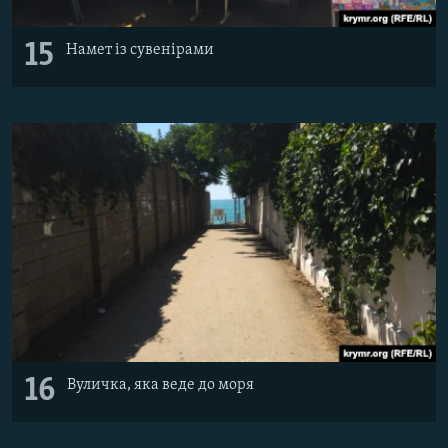
15
Намет із сувенірами
16
Вуличка, яка веде до моря