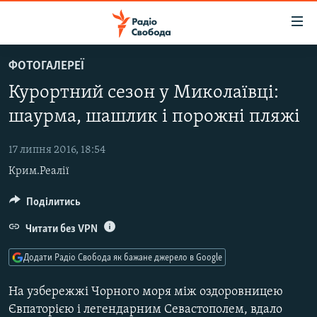
Доступність
посилання
Перейти
ФОТОГАЛЕРЕЇ
до
РАДІО СВОБОДА – 70 РОКІВ
Курортний сезон у Миколаївці:
основного
ВСЕ ЗА ДОБУ
матеріалу
шаурма, шашлик і порожні пляжі
СТАТТІ
Перейти
до
17 липня 2016, 18:54
ВІЙНА
ПОЛІТИКА
основної
Крим.Реалії
РОСІЙСЬКА «ФІЛЬТРАЦІЯ»
ЕКОНОМІКА
навігації
Перейти
ДОНБАС.РЕАЛІЇ
Поділитись
СУСПІЛЬСТВО
до
КРИМ.РЕАЛІЇ
КУЛЬТУРА
Читати без VPN
пошуку
ТИ ЯК?
СПОРТ
Додати Радіо Свобода як бажане джерело в Google
СХЕМИ
УКРАЇНА
На узбережжі Чорного моря між оздоровницею
КИТАЙ.ВИКЛИКИ
СВІТ
Євпаторією і легендарним Севастополем, вдало