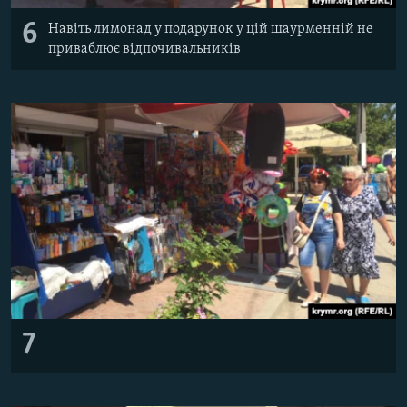
6
Навіть лимонад у подарунок у цій шаурменній не
приваблює відпочивальників
7