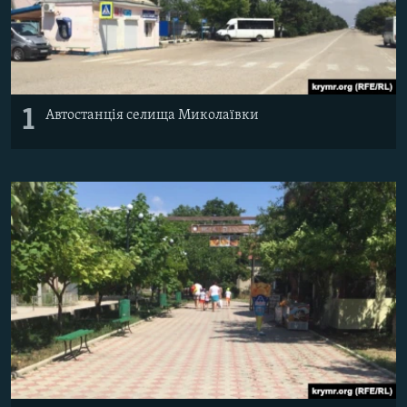
Усі сайти RFE/RL
1
Автостанція селища Миколаївки