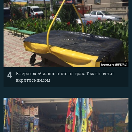
4
В аерохокей давно ніхто не грав. Тож він встиг
вкритись пилом