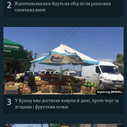
2
Відпочивальники йдуть на обід після ранкових
сонячних ванн
3
У Криму вже достигли кавуни й дині, проте черг за
ягодами і фруктами немає