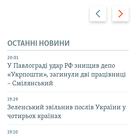
Назад
Вперед
ОСТАННІ НОВИНИ
20:01
У Павлограді удар РФ знищив депо
«Укрпошти», загинули дві працівниці
– Смілянський
19:29
Зеленський звільнив послів України у
чотирьох країнах
19:10