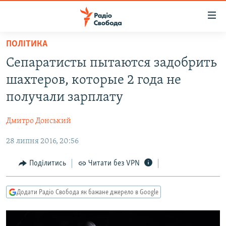
Доступність
посилання
Перейти
ПОЛІТИКА
до
РАДІО СВОБОДА – 70 РОКІВ
Сепаратисты пытаются задобрить
основного
ВСЕ ЗА ДОБУ
матеріалу
шахтеров, которые 2 года не
СТАТТІ
Перейти
получали зарплату
до
ВІЙНА
ПОЛІТИКА
основної
Дмитро Донський
РОСІЙСЬКА «ФІЛЬТРАЦІЯ»
ЕКОНОМІКА
навігації
Перейти
28 липня 2016, 20:56
ДОНБАС.РЕАЛІЇ
СУСПІЛЬСТВО
до
КРИМ.РЕАЛІЇ
КУЛЬТУРА
Поділитись
Читати без VPN
пошуку
ТИ ЯК?
СПОРТ
Додати Радіо Свобода як бажане джерело в Google
СХЕМИ
УКРАЇНА
КИТАЙ.ВИКЛИКИ
СВІТ