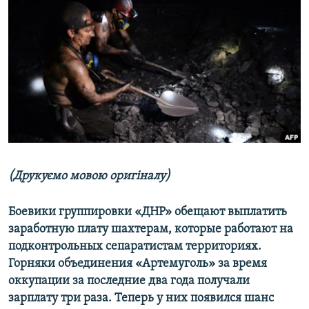
МУЛЬТИМЕДІА
ФОТО
СПЕЦПРОЄКТИ
ПОДКАСТИ
КРИМ РЕАЛІЇ
РУС
УКР
(Друкуємо мовою оригіналу)
КТАТ
Боевики группировки «ДНР» обещают выплатить
заработную плату шахтерам, которые работают на
ДОЛУЧАЙСЯ!
подконтрольных сепаратистам территориях.
Горняки объединения «Артемуголь» за время
оккупации за последние два года получали
зарплату три раза. Теперь у них появился шанс