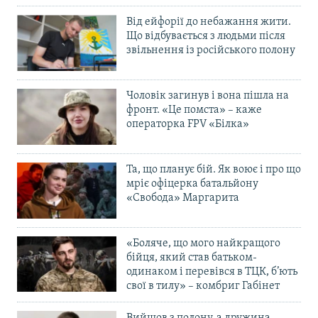
Від ейфорії до небажання жити.
Що відбувається з людьми після
звільнення із російського полону
Чоловік загинув і вона пішла на
фронт. «Це помста» – каже
операторка FPV «Білка»
Та, що планує бій. Як воює і про що
мріє офіцерка батальйону
«Свобода» Маргарита
«Боляче, що мого найкращого
бійця, який став батьком-
одинаком і перевівся в ТЦК, б’ють
свої в тилу» – комбриг Габінет
Вийшов з полону, а дружина