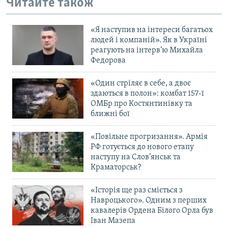
Читайте також
«Я наступив на інтереси багатьох
людей і компаній». Як в Україні
реагують на інтерв’ю Михайла
Федорова
«Один стріляє в себе, а двоє
здаються в полон»: комбат 157-ї
ОМБр про Костянтинівку та
ближні бої
«Повільне прогризання». Армія
РФ готується до нового етапу
наступу на Слов’янськ та
Краматорськ?
«Історія ще раз сміється з
Навроцького». Одним з перших
кавалерів Ордена Білого Орла був
Іван Мазепа