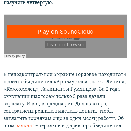
получить четвертую.
Усі сайти RFE/RL
​В неподконтрольной Украине Горловке находится 4
шахты объединения «Артемуголь»: шахта Ленина,
«Комсомолец», Калинина и Румянцева. За 2 года
оккупации шахтерам только 3 раза давали
зарплату. И вот, в преддверии Дня шахтера,
сепаратисты решили выделить деньги, чтобы
заплатить горнякам еще за один месяц работы. Об
этом
заявил
генеральный директор объединения