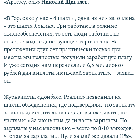
«Артемуголь»
Николай Щигалев.
«В Горловке у нас – 4 шахты, одна из них затоплена
– это шахта Ленина. Три работают в режиме
жизнеобеспечения, то есть люди работают по
откачке воды с действующих горизонтов. На
протяжении двух лет практически только три
месяца мы полностью получили заработную плату.
И уже сегодня нам перечислили 6,5 миллионов
рублей для выплаты июньской зарплаты», – заявил
он.
Журналисты «Донбасс. Реалии» позвонили на
шахты объединения, где подтвердили, что зарплату
за июнь действительно начали выплачивать, но
частями: «За июнь нам дали часть зарплаты. Но
зарплаты у нас маленькие – всего по 8-10 выходов,
что там за зарплаты... Ну, и за май же давали 11%».