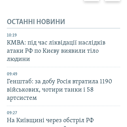
ОСТАННІ НОВИНИ
10:19
КМВА: під час ліквідації наслідків
атаки РФ по Києву виявили тіло
людини
09:49
Генштаб: за добу Росія втратила 1190
військових, чотири танки і 58
артсистем
09:27
На Київщині через обстріл РФ