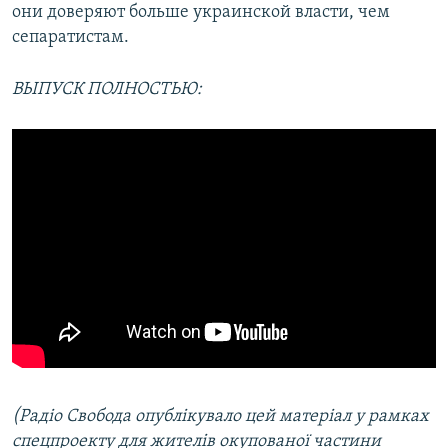
они доверяют больше украинской власти, чем
сепаратистам.
ВЫПУСК ПОЛНОСТЬЮ:
(Радіо Свобода опублікувало цей матеріал у рамках
спецпроекту для жителів окупованої частини