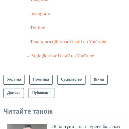
–
Instagram
–
Twitter
–
Телепроєкт Донбас Реалії на YouTube
–
Радіо Донбас Реалії на YouTube
Україна
Політика
Суспільство
Війна
Донбас
Публікації
Читайте також
«Я наступив на інтереси багатьох