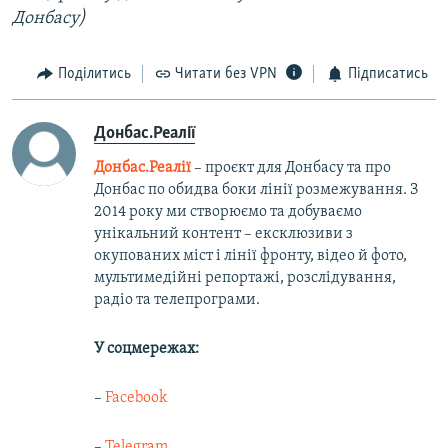
Донбасу)
Поділитись
Читати без VPN
Підписатись
Донбас.Реалії
Донбас.Реалії
– проєкт для Донбасу та про
Донбас по обидва боки лінії розмежування. З
2014 року ми створюємо та добуваємо
унікальний контент – ексклюзиви з
окупованих міст і лінії фронту, відео й фото,
мультимедійні репортажі, розслідування,
радіо та телепрограми.
У соцмережах:
–
Facebook
–
Telegram