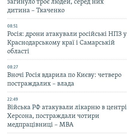
загинуло троє людей, серед них
дитина – Ткаченко
08:51
Росія: дрони атакували російські НПЗ у
Краснодарському краї і Самарській
області
08:27
Вночі Росія вдарила по Києву: четверо
постраждалих – влада
22:49
Війська РФ атакували лікарню в центрі
Херсона, постраждали чотири
медпрацівниці – МВА