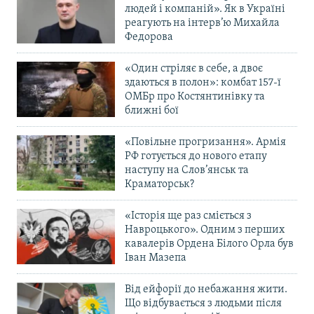
людей і компаній». Як в Україні
реагують на інтерв’ю Михайла
Федорова
«Один стріляє в себе, а двоє
здаються в полон»: комбат 157-ї
ОМБр про Костянтинівку та
ближні бої
«Повільне прогризання». Армія
РФ готується до нового етапу
наступу на Слов’янськ та
Краматорськ?
«Історія ще раз сміється з
Навроцького». Одним з перших
кавалерів Ордена Білого Орла був
Іван Мазепа
Від ейфорії до небажання жити.
Що відбувається з людьми після