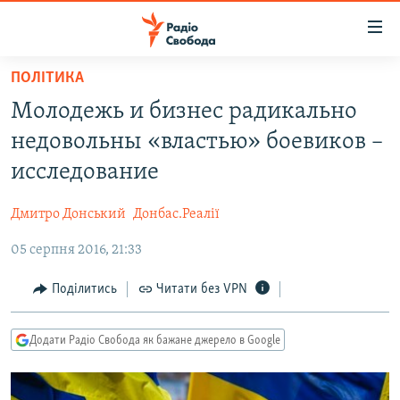
Доступність
посилання
Перейти
ПОЛІТИКА
до
РАДІО СВОБОДА – 70 РОКІВ
Молодежь и бизнес радикально
основного
ВСЕ ЗА ДОБУ
матеріалу
недовольны «властью» боевиков –
СТАТТІ
Перейти
исследование
до
ВІЙНА
ПОЛІТИКА
основної
Дмитро Донський
Донбас.Реалії
РОСІЙСЬКА «ФІЛЬТРАЦІЯ»
ЕКОНОМІКА
навігації
Перейти
05 серпня 2016, 21:33
ДОНБАС.РЕАЛІЇ
СУСПІЛЬСТВО
до
КРИМ.РЕАЛІЇ
КУЛЬТУРА
Поділитись
Читати без VPN
пошуку
ТИ ЯК?
СПОРТ
Додати Радіо Свобода як бажане джерело в Google
СХЕМИ
УКРАЇНА
КИТАЙ.ВИКЛИКИ
СВІТ