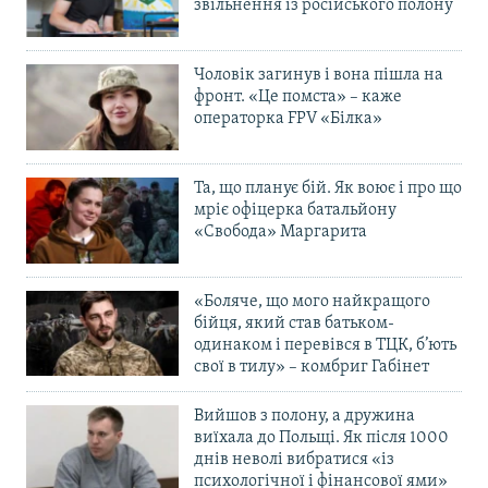
звільнення із російського полону
Чоловік загинув і вона пішла на
фронт. «Це помста» – каже
операторка FPV «Білка»
Та, що планує бій. Як воює і про що
мріє офіцерка батальйону
«Свобода» Маргарита
«Боляче, що мого найкращого
бійця, який став батьком-
одинаком і перевівся в ТЦК, б’ють
свої в тилу» – комбриг Габінет
Вийшов з полону, а дружина
виїхала до Польщі. Як після 1000
днів неволі вибратися «із
психологічної і фінансової ями»