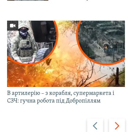
В артилерію – з корабля, супермаркета і
СЗЧ: гучна робота під Добропіллям
Назад
Вперед