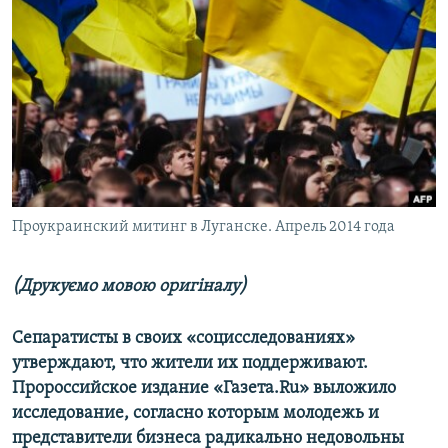
МУЛЬТИМЕДІА
ФОТО
СПЕЦПРОЄКТИ
ПОДКАСТИ
КРИМ РЕАЛІЇ
РУС
Проукраинский митинг в Луганске. Апрель 2014 года
УКР
КТАТ
(Друкуємо мовою оригіналу)
ДОЛУЧАЙСЯ!
Сепаратисты в своих «социсследованиях»
утверждают, что жители их поддерживают.
Пророссийское издание «Газета.Ru» выложило
исследование, согласно которым молодежь и
представители бизнеса радикально недовольны