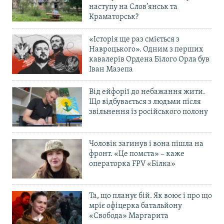
наступу на Слов’янськ та
Краматорськ?
«Історія ще раз сміється з
Навроцького». Одним з перших
кавалерів Ордена Білого Орла був
Іван Мазепа
Від ейфорії до небажання жити.
Що відбувається з людьми після
звільнення із російського полону
Чоловік загинув і вона пішла на
фронт. «Це помста» – каже
операторка FPV «Білка»
Та, що планує бій. Як воює і про що
мріє офіцерка батальйону
«Свобода» Маргарита