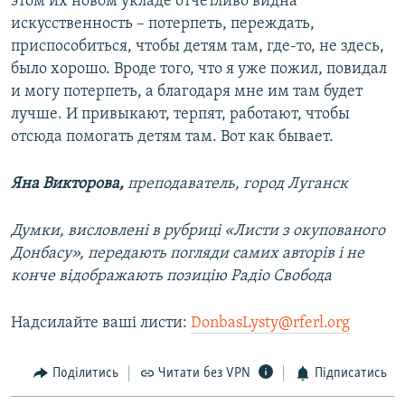
этом их новом укладе отчётливо видна
искусственность – потерпеть, переждать,
приспособиться, чтобы детям там, где-то, не здесь,
было хорошо. Вроде того, что я уже пожил, повидал
и могу потерпеть, а благодаря мне им там будет
лучше. И привыкают, терпят, работают, чтобы
отсюда помогать детям там. Вот как бывает.
Яна Викторова,
преподаватель, город Луганск
Думки, висловлені в рубриці «Листи з окупованого
Донбасу», передають погляди самих авторів і не
конче відображають позицію Радіо Свобода
Надсилайте ваші листи:
DonbasLysty@rferl.org
Поділитись
Читати без VPN
Підписатись