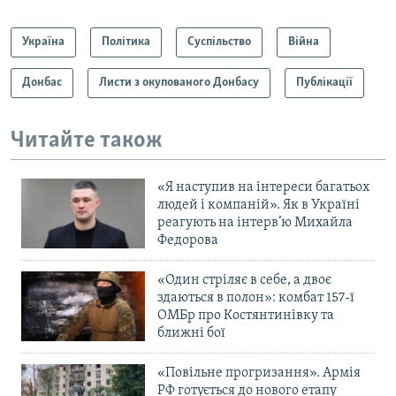
Україна
Політика
Суспільство
Війна
Донбас
Листи з окупованого Донбасу
Публікації
Читайте також
«Я наступив на інтереси багатьох
людей і компаній». Як в Україні
реагують на інтерв’ю Михайла
Федорова
«Один стріляє в себе, а двоє
здаються в полон»: комбат 157-ї
ОМБр про Костянтинівку та
ближні бої
«Повільне прогризання». Армія
РФ готується до нового етапу