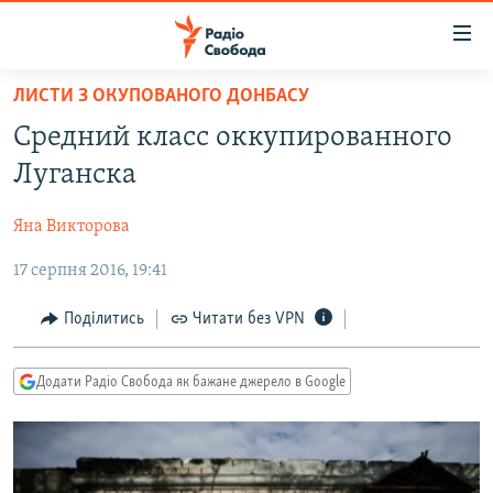
Доступність
посилання
Перейти
ЛИСТИ З ОКУПОВАНОГО ДОНБАСУ
до
РАДІО СВОБОДА – 70 РОКІВ
Средний класс оккупированного
основного
ВСЕ ЗА ДОБУ
матеріалу
Луганска
СТАТТІ
Перейти
до
Яна Викторова
ВІЙНА
ПОЛІТИКА
основної
17 серпня 2016, 19:41
РОСІЙСЬКА «ФІЛЬТРАЦІЯ»
ЕКОНОМІКА
навігації
Перейти
ДОНБАС.РЕАЛІЇ
СУСПІЛЬСТВО
Поділитись
Читати без VPN
до
КРИМ.РЕАЛІЇ
КУЛЬТУРА
пошуку
Додати Радіо Свобода як бажане джерело в Google
ТИ ЯК?
СПОРТ
СХЕМИ
УКРАЇНА
КИТАЙ.ВИКЛИКИ
СВІТ