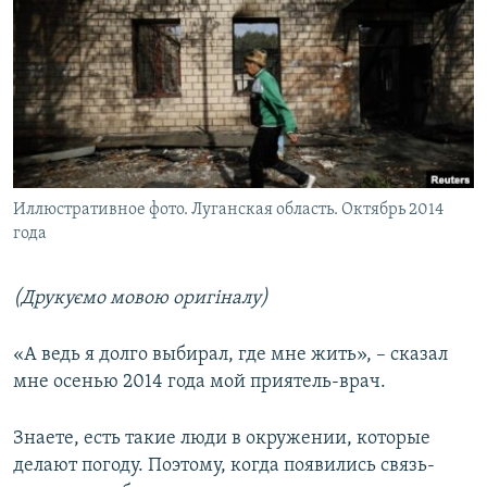
МУЛЬТИМЕДІА
ФОТО
СПЕЦПРОЄКТИ
ПОДКАСТИ
КРИМ РЕАЛІЇ
Иллюстративное фото. Луганская область. Октябрь 2014
РУС
года
УКР
(
Друкуємо мовою оригіналу
)
КТАТ
«А ведь я долго выбирал, где мне жить», – сказал
ДОЛУЧАЙСЯ!
мне осенью 2014 года мой приятель-врач.
Знаете, есть такие люди в окружении, которые
делают погоду. Поэтому, когда появились связь-