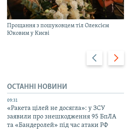
Прощання з пошуковцем тіл Олексієм
Юковим у Києві
Назад
Вперед
ОСТАННІ НОВИНИ
09:31
«Ракета цілей не досягла»: у ЗСУ
заявили про знешкодження 95 БпЛА
та «Бандеролей» під час атаки РФ