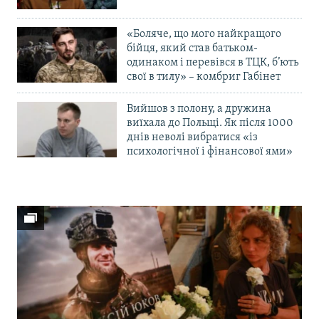
«Боляче, що мого найкращого
бійця, який став батьком-
одинаком і перевівся в ТЦК, б’ють
свої в тилу» – комбриг Габінет
Вийшов з полону, а дружина
виїхала до Польщі. Як після 1000
днів неволі вибратися «із
психологічної і фінансової ями»