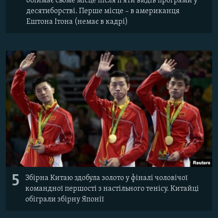
обіймає сьоме місце після п’яти видів програми у
десятиборстві. Перше місце – в американця
Ештона Ітона (немає в кадрі)
5
Збірна Китаю здобула золото у фіналі чоловічої
командної першості з настільного тенісу. Китайці
обіграли збірну Японії