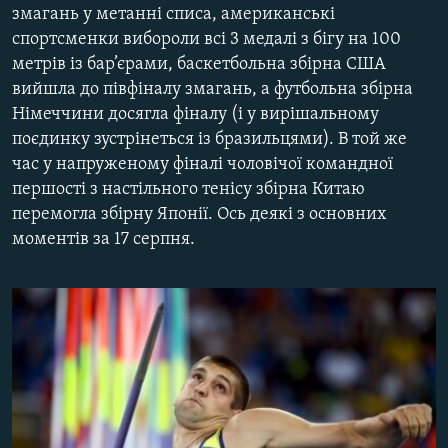
змагань у метанні списа, американські
МУЛЬТИМЕДІА
спортсменки вибороли всі 3 медалі з бігу на 100
ФОТО
метрів із бар’єрами, баскетбольна збірна США
вийшла до півфіналу змагань, а футбольна збірна
СПЕЦПРОЄКТИ
Німеччини досягла фіналу (і у вирішальному
ПОДКАСТИ
поєдинку зустрінеться із бразильцями). В той же
час у напруженому фіналі чоловічої командної
КРИМ РЕАЛІЇ
першості з настільного тенісу збірна Китаю
РУС
перемогла збірну Японії. Ось деякі з основних
моментів за 17 серпня.
УКР
КТАТ
ДОЛУЧАЙСЯ!