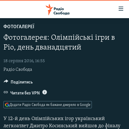
Доступність
посилання
Перейти
ФОТОГАЛЕРЕЇ
до
РАДІО СВОБОДА – 70 РОКІВ
Фотогалерея: Олімпійські ігри в
основного
ВСЕ ЗА ДОБУ
матеріалу
Ріо, день дванадцятий
СТАТТІ
Перейти
до
18 серпня 2016, 16:55
ВІЙНА
ПОЛІТИКА
основної
Радіо Свобода
РОСІЙСЬКА «ФІЛЬТРАЦІЯ»
ЕКОНОМІКА
навігації
Перейти
ДОНБАС.РЕАЛІЇ
Поділитись
СУСПІЛЬСТВО
до
КРИМ.РЕАЛІЇ
КУЛЬТУРА
Читати без VPN
пошуку
ТИ ЯК?
СПОРТ
Додати Радіо Свобода як бажане джерело в Google
СХЕМИ
УКРАЇНА
У 12-й день Олімпійських ігор український
КИТАЙ.ВИКЛИКИ
СВІТ
легкоатлет Дмитро Косинський вийшов до фіналу