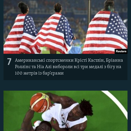
7
Американські спортсменки Крісті Кастлін, Бріанна
Роллінс та Ніа Алі вибороли всі три медалі з бігу на
100 метрів із бар’єрами