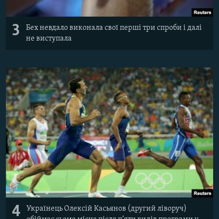
3
Бех невдало виконала свої перші три спроби і далі
не виступала
4
Українець Олексій Касьянов (другий ліворуч)