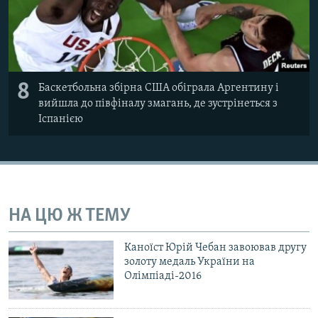
8
Баскетбольна збірна США обіграла Аргентину і
вийшла до півфіналу змагань, де зустрінеться з
Іспанією
НА ЦЮ Ж ТЕМУ
Каноїст Юрій Чебан завоював другу
золоту медаль України на
Олімпіаді-2016