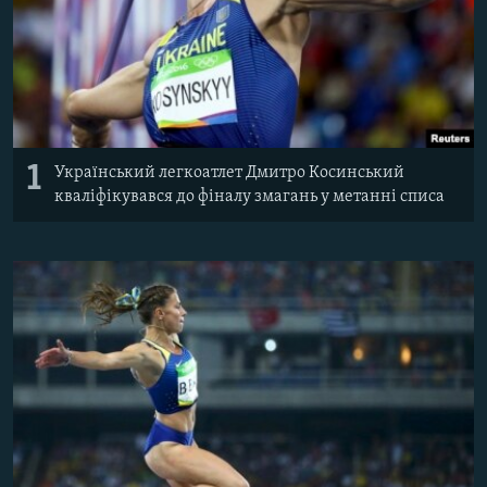
Усі сайти RFE/RL
1
Український легкоатлет Дмитро Косинський
кваліфікувався до фіналу змагань у метанні списа