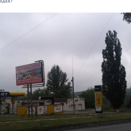
адах?