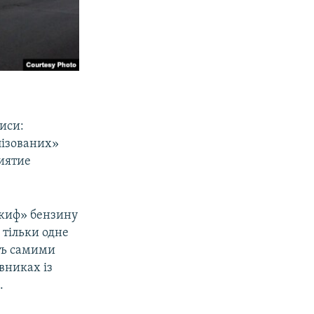
иси:
лізованих»
риятие
Скиф» бензину
 тільки одне
іть самими
вниках із
.