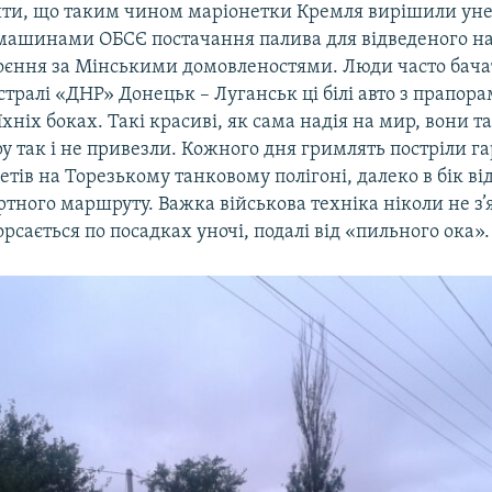
ити, що таким чином маріонетки Кремля вирішили у
машинами ОБСЄ постачання палива для відведеного на
оєння за Мінськими домовленостями. Люди часто бача
стралі «ДНР» Донецьк – Луганськ ці білі авто з прапор
хніх боках. Такі красиві, як сама надія на мир, вони т
 так і не привезли. Кожного дня гримлять постріли га
тів на Торезькому танковому полігоні, далеко в бік ві
тного маршруту. Важка військова техніка ніколи не з’
орсається по посадках уночі, подалі від «пильного ока».