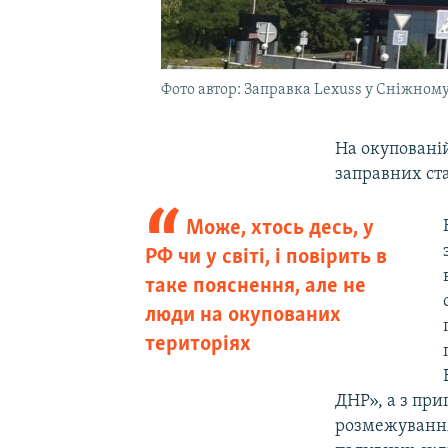
Фото автор: Заправка Lexuss у Сніжном
На окупованій
заправних ста
Може, хтось десь, у
РФ чи у світі, і повірить в
таке пояснення, але не
люди на окупованих
територіях
ДНР», а з при
розмежування