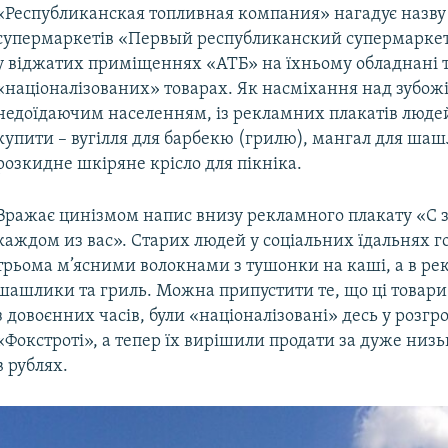
«Республиканская топливная компания» нагадує назву
супермаркетів «Первый республиканский супермаркет
у віджатих приміщеннях «АТБ» на їхньому обладнані 
«націоналізованих» товарах. Як насміхання над зубож
недоїдаючим населенням, із рекламних плакатів люде
купити – вугілля для барбекю (грилю), мангал для ша
розкидне шкіряне крісло для пікніка.
Вражає цинізмом напис внизу рекламного плакату «С з
каждом из вас». Старих людей у соціальних їдальнях г
трьома м’ясними волокнами з тушонки на каші, а в рек
шашлики та гриль. Можна припустити те, що ці товар
з довоєнних часів, були «націоналізовані» десь у розг
«Фокстроті», а тепер їх вирішили продати за дуже ни
в рублях.