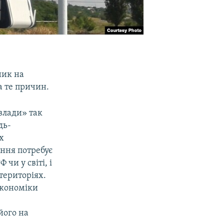
ник на
а те причин.
влади» так
дь-
х
ання потребує
 чи у світі, і
територіях.
економіки
його на