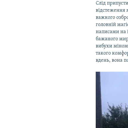
Слід припуст
відстеження 
важкого озбр
головній магі
написами на ї
бажаного миру
вибухи міноме
такого комфор
вдень, вона п