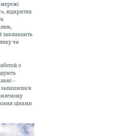
 мережі
», відкритих
та
ілим,
й закликають
шлику чи
аботой о
одують
ламі –
и залишилися
ромленому
зькими цінами