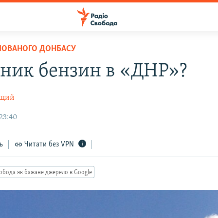
ПОВАНОГО ДОНБАСУ
зник бензин в «ДНР»?
ущий
 23:40
ь
Читати без VPN
обода як бажане джерело в Google