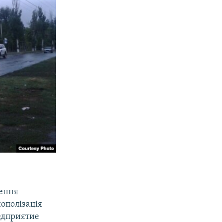
ення
ополізація
едприятие