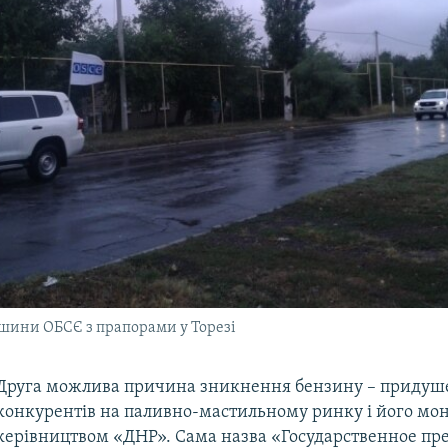
ашини ОБСЄ з прапорами у Торезі
Друга можлива причина зникнення бензину – придуш
конкурентів на паливно-мастильному ринку і його мон
керівництвом «ДНР». Сама назва «Государственное пр