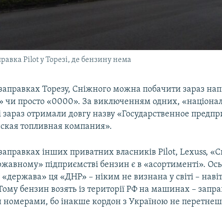
правка Pilot у Торезі, де бензину нема
заправках Торезу, Сніжного можна побачити зараз нап
» чи просто «0000». За виключенням одних, «націона
які зараз отримали довгу назву «Государственное предп
ская топливная компания».
заправках інших приватних власників Pilot, Lexuss, «
ржавному» підприємстві бензин є в «асортименті». Ось
 «держава» ця «ДНР» – ніким не визнана у світі – нав
ому бензин возять із території РФ на машинах – запра
 номерами, бо інакше кордон з Україною не перетнеш