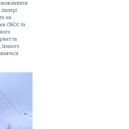
неможливити
 папері
ть на
ами ОБСЄ та
акого
рмат та
д їхнього
являться