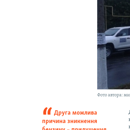
Фото автора: м
Друга можлива
причина зникнення
бензину – придушення