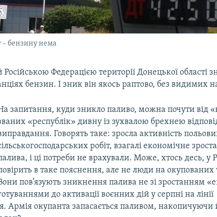
у – бензину нема
 Російською Федерацією території Донецької області з
нціях бензин. І зник він якось раптово, без видимих н
На запитання, куди зникло паливо, можна почути від «
званих «республік» дивну із зухвалою брехнею відпові
виправдання. Говорять таке: зросла активність польови
сільськогосподарських робіт, взагалі економічне зрост
палива, і ці потреби не врахували. Може, хтось десь, у РФ
повірить в таке пояснення, але не люди на окупованих 
Вони пов’язують зникнення палива не зі зростанням «
готуваннями до активації воєнних дій у серпні на лінії
. Армія окупанта запасається паливом, накопичуючи 