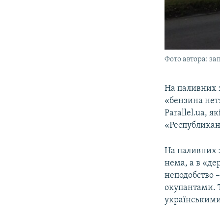
Фото автора: за
На паливних 
«бензина нет
Parallel.ua, 
«Республикан
На паливних 
нема, а в «де
неподобство –
окупантами. Т
українськими