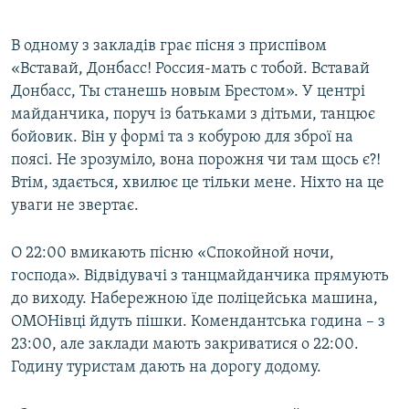
В одному з закладів грає пісня з приспівом
«Вставай, Донбасс! Россия-мать с тобой. Вставай
Донбасс, Ты станешь новым Брестом». У центрі
майданчика, поруч із батьками з дітьми, танцює
бойовик. Він у формі та з кобурою для зброї на
поясі. Не зрозуміло, вона порожня чи там щось є?!
Втім, здається, хвилює це тільки мене. Ніхто на це
уваги не звертає.
О 22:00 вмикають пісню «Спокойной ночи,
господа». Відвідувачі з танцмайданчика прямують
до виходу. Набережною їде поліцейська машина,
ОМОНівці йдуть пішки. Комендантська година – з
23:00, але заклади мають закриватися о 22:00.
Годину туристам дають на дорогу додому.