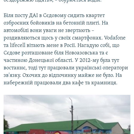
бездоріжжю їздять», – обурюється водій.
Усі сайти RFE/RL
Біля посту ДАІ в Сєдовому сидить квартет
озброєних бойовиків на бетонній плиті. На
автомобілі вони уваги не звертають –
роздивляються щось у своїх смартфонах. Vodafone
та lifecell вітають мене в Росії. Нагадую собі, що
Сєдове розташоване біля Новоазовська та є
частиною Донецької області. У 2012-му була тут
востаннє, тоді тут працювали українські оператори
зв'язку. Охочих до відпочинку майже не було. На
набережній працювали два кафе та крамниця.