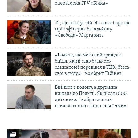
операторка FPV «Білка»
Та, що планує бій. Як воює і про що
мріє офіцерка батальйону
«Свобода» Маргарита
«Боляче, що мого найкращого
бійця, який став батьком-
одинаком і перевівся в ТЦК, б’ють
свої в тилу» – комбриг Габінет
Вийшов з полону, а дружина
виїхала до Польщі. Як після 1000
днів неволі вибратися «із
психологічної і фінансової ями»