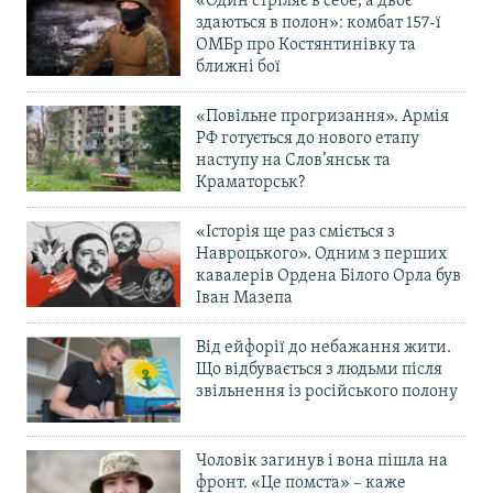
«Один стріляє в себе, а двоє
здаються в полон»: комбат 157-ї
ОМБр про Костянтинівку та
ближні бої
«Повільне прогризання». Армія
РФ готується до нового етапу
наступу на Слов’янськ та
Краматорськ?
«Історія ще раз сміється з
Навроцького». Одним з перших
кавалерів Ордена Білого Орла був
Іван Мазепа
Від ейфорії до небажання жити.
Що відбувається з людьми після
звільнення із російського полону
Чоловік загинув і вона пішла на
фронт. «Це помста» – каже