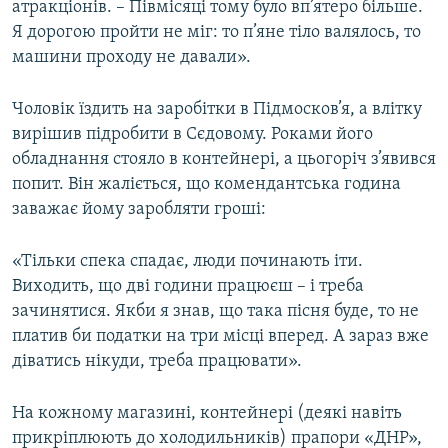
атракціонів. – Півмісяці тому було вп’ятеро більше.
Я дорогою пройти не міг: то п’яне тіло валялось, то
машини проходу не давали».
Чоловік їздить на заробітки в Підмосков’я, а влітку
вирішив підробити в Сєдовому. Роками його
обладнання стояло в контейнері, а цьогоріч з’явився
попит. Він жаліється, що комендантська година
заважає йому заробляти гроші:
«Тільки спека спадає, люди починають іти.
Виходить, що дві години працюєш – і треба
зачинятися. Якби я знав, що така пісня буде, то не
платив би податки на три місці вперед. А зараз вже
діватись нікуди, треба працювати».
На кожному магазині, контейнері (деякі навіть
прикріплюють до холодильників) прапори «ДНР»,