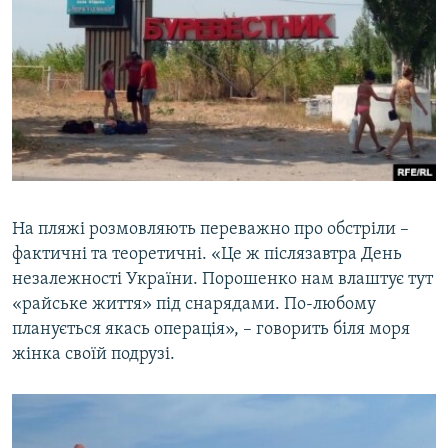
На пляжі розмовляють переважно про обстріли –
фактичні та теоретичні. «Це ж післязавтра День
незалежності України. Порошенко нам влаштує тут
«райське життя» під снарядами. По-любому
планується якась операція», – говорить біля моря
жінка своїй подрузі.