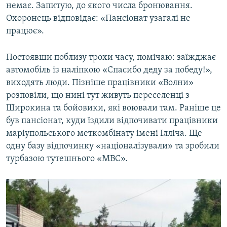
немає. Запитую, до якого числа бронювання.
Охоронець відповідає: «Пансіонат узагалі не
працює».
Постоявши поблизу трохи часу, помічаю: заїжджає
автомобіль із наліпкою «Спасибо деду за победу!»,
виходять люди. Пізніше працівники «Волни»
розповіли, що нині тут живуть переселенці з
Широкина та бойовики, які воювали там. Раніше це
був пансіонат, куди їздили відпочивати працівники
маріупольського меткомбінату імені Ілліча. Ще
одну базу відпочинку «націоналізували» та зробили
турбазою тутешнього «МВС».