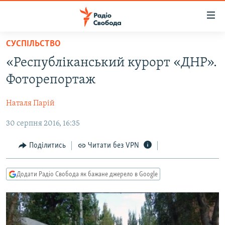
Доступність
посилання
Перейти
СУСПІЛЬСТВО
до
РАДІО СВОБОДА – 70 РОКІВ
«Республіканський курорт «ДНР».
основного
ВСЕ ЗА ДОБУ
матеріалу
Фоторепортаж
СТАТТІ
Перейти
до
Наталя Парій
ВІЙНА
ПОЛІТИКА
основної
30 серпня 2016, 16:35
РОСІЙСЬКА «ФІЛЬТРАЦІЯ»
ЕКОНОМІКА
навігації
Перейти
ДОНБАС.РЕАЛІЇ
СУСПІЛЬСТВО
Поділитись
Читати без VPN
до
КРИМ.РЕАЛІЇ
КУЛЬТУРА
пошуку
Додати Радіо Свобода як бажане джерело в Google
ТИ ЯК?
СПОРТ
СХЕМИ
УКРАЇНА
КИТАЙ.ВИКЛИКИ
СВІТ