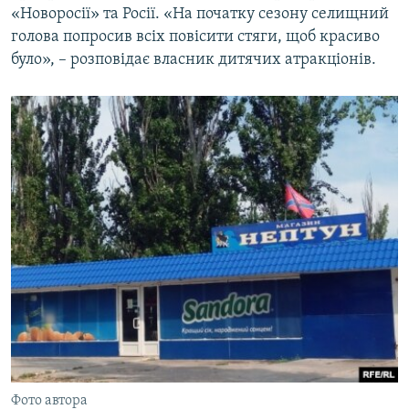
«Новоросії» та Росії. «На початку сезону селищний
голова попросив всіх повісити стяги, щоб красиво
було», – розповідає власник дитячих атракціонів.
Фото автора