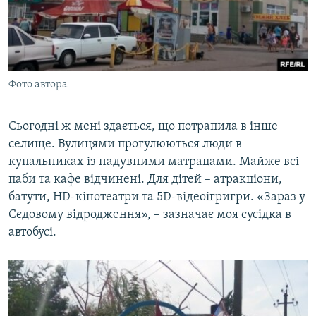
Фото автора
Сьогодні ж мені здається, що потрапила в інше
селище. Вулицями прогулюються люди в
купальниках із надувними матрацами. Майже всі
паби та кафе відчинені. Для дітей – атракціони,
батути, HD-кінотеатри та 5D-відеоігригри. «Зараз у
Сєдовому відродження», – зазначає моя сусідка в
автобусі.