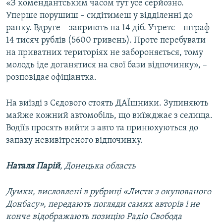
«З комендантським часом тут усе серйозно.
Уперше порушиш – сидітимеш у відділенні до
ранку. Вдруге – закриють на 14 діб. Утретє – штраф
14 тисяч рублів (5600 гривень). Проте перебувати
на приватних територіях не забороняється, тому
молодь іде доганятися на свої бази відпочинку», –
розповідає офіціантка.
На виїзді з Сєдового стоять ДАЇшники. Зупиняють
майже кожний автомобіль, що виїжджає з селища.
Водіїв просять вийти з авто та принюхуються до
запаху невивітреного відпочинку.
Наталя Парій
, Донецька область
Думки, висловлені в рубриці «Листи з окупованого
Донбасу», передають погляди самих авторів і не
конче відображають позицію Радіо Свобода