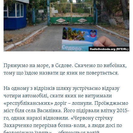
МУЛЬТИМЕДІА
ФОТО
СПЕЦПРОЄКТИ
ПОДКАСТИ
КРИМ РЕАЛІЇ
РУС
Прямуємо на море, в Сєдове. Скачемо по вибоїнах,
УКР
тому що їздою назвати це язик не повертається.
КТАТ
На одному з відрізків шляху зустрічаємо відразу
чотири автомобілі, скати яких не витримали
ДОЛУЧАЙСЯ!
«республіканських» доріг – лопнули. Проїжджаємо
міст біля села Василівка. Його підірвали влітку 2015-
го, однак наразі відновили. «Червону стрічку
Захарченко перерізав бозна-коли, а люди досі по