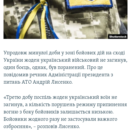
МУЛЬТИМЕДІА
ФОТО
СПЕЦПРОЄКТИ
ПОДКАСТИ
КРИМ РЕАЛІЇ
Упродовж минулої доби у зоні бойових дій на сході
РУС
України жоден український військовий не загинув,
один боєць, однак, був поранений. Про це
УКР
повідомив речник Адміністрації президента з
КТАТ
питань АТО Андрій Лисенко.
ДОЛУЧАЙСЯ!
«Третю добу поспіль жоден український воїн не
загинув, а кількість порушень режиму припинення
вогню з боку бойовиків залишається низькою.
Бойовики жодного разу не застосували важкого
озброєння», – розповів Лисенко.