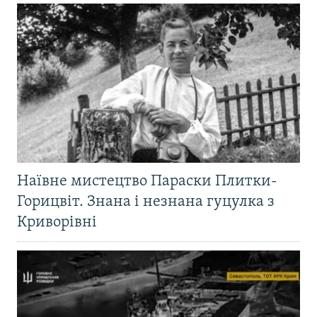
Наївне мистецтво Параски Плитки-
Горицвіт. Знана і незнана гуцулка з
Криворівні