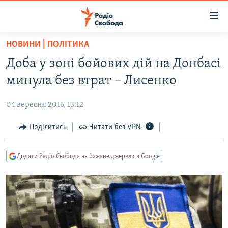
Доступність
посилання
Перейти
НОВИНИ | ПОЛІТИКА
до
РАДІО СВОБОДА – 70 РОКІВ
Доба у зоні бойових дій на Донбасі
основного
ВСЕ ЗА ДОБУ
матеріалу
минула без втрат – Лисенко
СТАТТІ
Перейти
до
04 вересня 2016, 13:12
ВІЙНА
ПОЛІТИКА
основної
РОСІЙСЬКА «ФІЛЬТРАЦІЯ»
Поділитись
Читати без VPN
ЕКОНОМІКА
навігації
Перейти
ДОНБАС.РЕАЛІЇ
СУСПІЛЬСТВО
до
Додати Радіо Свобода як бажане джерело в Google
КРИМ.РЕАЛІЇ
КУЛЬТУРА
пошуку
ТИ ЯК?
СПОРТ
СХЕМИ
УКРАЇНА
КИТАЙ.ВИКЛИКИ
СВІТ