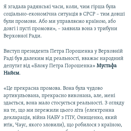
Я згадала радянські часи, коли, чим гірша була
соціально-економічна ситуація в СРСР – тим довші
були промови. Або ми управляємо країною, або
довгі і пусті промови», – заявила вона з трибуни
Верховної Ради.
Виступ президента Петра Порошенка у Верховній
Раді був далеким від реальності, вважає народний
депутат від «Блоку Петра Порошенка»
Мустафа
Найєм
.
«Це прекрасна промова. Вона була чудово
артикульована, прекрасно виконана, але, мені
здається, вона мало стосується реальності. З огляду
на те, що ми пережили цього літа (електронна
декларація, війна НАБУ з ГПУ, Онищенко, який
втік, Чаус, якого зловили), що робилося з країною,