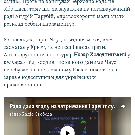
банці». Проте на канікулах Верховна Рада не
зібралась, тому що, як зауважив на погоджувальній
раді Андрій Парубій, «правоохоронці мали знати
розклад роботи парламенту».
Як наслідок, зараз Чаус, швидше за все, вже
засмагає у Криму та не поспішає за ґрати.
Антикорупційний прокурор
Назар Холодницький
у
кулуарах підтвердив, що за його даними Чаус
перебуває на анексованому Росією півострові і
зараз є недоступним для українських
правоохоронців.
Рада дала згоду на затримання i арешт судді Чауса (відео)
відео
Радіо Свобода
No media source currently available