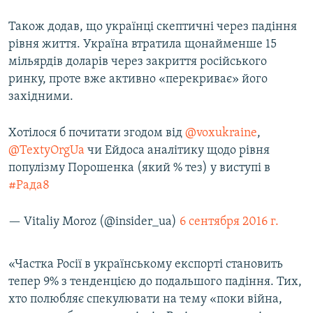
Також додав, що українці скептичні через падіння
рівня життя. Україна втратила щонайменше 15
мільярдів доларів через закриття російського
ринку, проте вже активно «перекриває» його
західними.
Хотілося б почитати згодом від
@voxukraine
,
@TextyOrgUa
чи Ейдоса аналітику щодо рівня
популізму Порошенка (який % тез) у виступі в
#Рада8
— Vitaliy Moroz (@insider_ua)
6 сентября 2016 г.
«Частка Росії в українському експорті становить
тепер 9% з тенденцією до подальшого падіння. Тих,
хто полюбляє спекулювати на тему «поки війна,