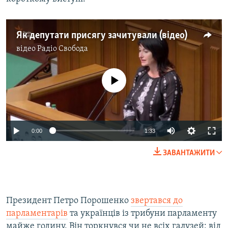
Як депутати присягу зачитували (відео)
відео
Радіо Свобода
No media source currently available
0:00
1:33
ЗАВАНТАЖИТИ
Президент Петро Порошенко
звертався до
парламентарів
та українців із трибуни парламенту
майже годину. Він торкнувся чи не всіх галузей: від