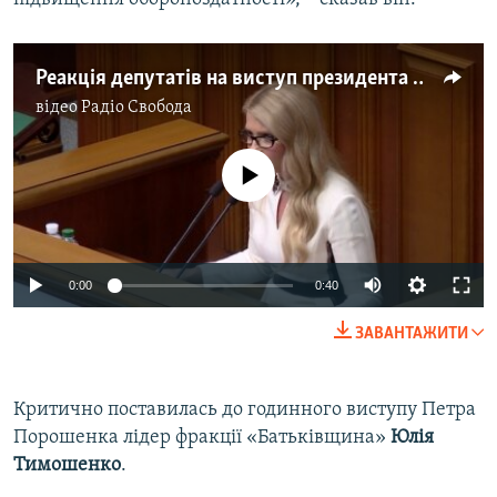
Реакція депутатів на виступ президента Порошенка в Раді
відео
Радіо Свобода
No media source currently available
0:00
0:40
ЗАВАНТАЖИТИ
Критично поставилась до годинного виступу Петра
Порошенка лідер фракції «Батьківщина»
Юлія
Тимошенко
.