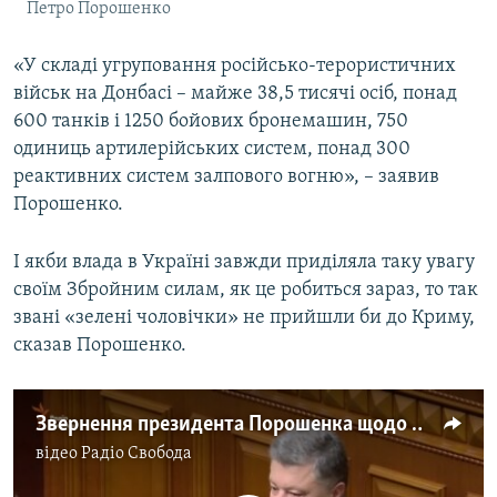
Петро Порошенко
«У складі угруповання російсько-терористичних
військ на Донбасі – майже 38,5 тисячі осіб, понад
600 танків і 1250 бойових бронемашин, 750
одиниць артилерійських систем, понад 300
реактивних систем залпового вогню», – заявив
Порошенко.
І якби влада в Україні завжди приділяла таку увагу
своїм Збройним силам, як це робиться зараз, то так
звані «зелені чоловічки» не прийшли би до Криму,
сказав Порошенко.
Звернення президента Порошенка щодо армії та НАТО
відео
Радіо Свобода