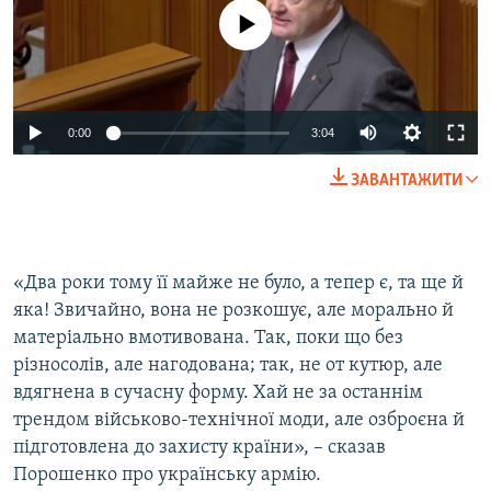
No media source currently available
0:00
3:04
ЗАВАНТАЖИТИ
«Два роки тому її майже не було, а тепер є, та ще й
яка! Звичайно, вона не розкошує, але морально й
матеріально вмотивована. Так, поки що без
різносолів, але нагодована; так, не от кутюр, але
вдягнена в сучасну форму. Хай не за останнім
трендом військово-технічної моди, але озброєна й
підготовлена до захисту країни», – сказав
Порошенко про українську армію.