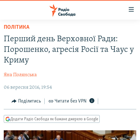
Доступність
посилання
Перейти
ПОЛІТИКА
до
РАДІО СВОБОДА – 70 РОКІВ
Перший день Верховної Ради:
основного
ВСЕ ЗА ДОБУ
матеріалу
Порошенко, агресія Росії та Чаус у
СТАТТІ
Перейти
Криму
до
ВІЙНА
ПОЛІТИКА
основної
Яна Полянська
РОСІЙСЬКА «ФІЛЬТРАЦІЯ»
ЕКОНОМІКА
навігації
Перейти
06 вересня 2016, 19:54
ДОНБАС.РЕАЛІЇ
СУСПІЛЬСТВО
до
КРИМ.РЕАЛІЇ
КУЛЬТУРА
Поділитись
Читати без VPN
пошуку
ТИ ЯК?
СПОРТ
Додати Радіо Свобода як бажане джерело в Google
СХЕМИ
УКРАЇНА
ПРИАЗОВ’Я
СВІТ