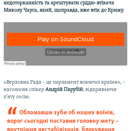
недоторканність та арештувати суддю-втікача
Миколу Чауса, який, щоправда, вже втік до Криму.
Усі сайти RFE/RL
​«Верховна Рада – це парламент воюючої країни», –
наголосив спікер
Андрій Парубій
, відкриваючи
п’яту сесію.
Обламавши зуби об наших воїнів,
ворог сьогодні поставив головну мету –
внутрішня дестабілізація, блокування