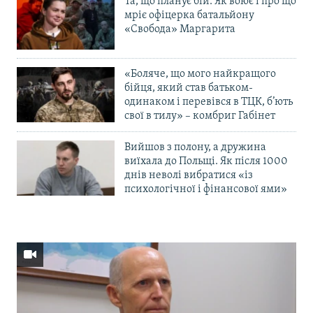
Та, що планує бій. Як воює і про що
мріє офіцерка батальйону
«Свобода» Маргарита
«Боляче, що мого найкращого
бійця, який став батьком-
одинаком і перевівся в ТЦК, б’ють
свої в тилу» – комбриг Габінет
Вийшов з полону, а дружина
виїхала до Польщі. Як після 1000
днів неволі вибратися «із
психологічної і фінансової ями»