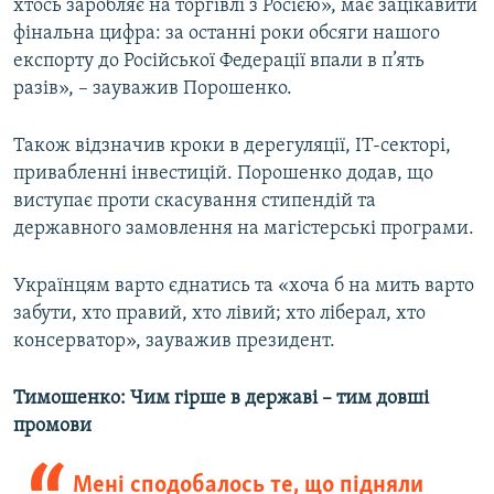
хтось заробляє на торгівлі з Росією», має зацікавити
фінальна цифра: за останні роки обсяги нашого
експорту до Російської Федерації впали в п’ять
разів», – зауважив Порошенко.
Також відзначив кроки в дерегуляції, ІТ-секторі,
привабленні інвестицій. Порошенко додав, що
виступає проти скасування стипендій та
державного замовлення на магістерські програми.
Українцям варто єднатись та «хоча б на мить варто
забути, хто правий, хто лівий; хто ліберал, хто
консерватор», зауважив президент.
Тимошенко: Чим гірше в державі – тим довші
промови
Мені сподобалось те, що підняли