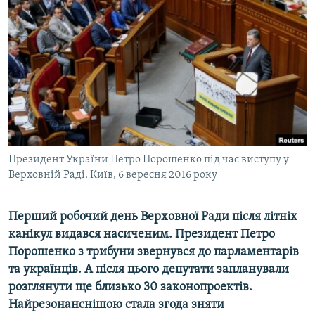
КИТАЙ.ВИКЛИКИ
МУЛЬТИМЕДІА
ФОТО
СПЕЦПРОЄКТИ
ПОДКАСТИ
КРИМ РЕАЛІЇ
Президент України Петро Порошенко під час виступу у
РУС
Верховній Раді. Київ, 6 вересня 2016 року
УКР
Перший робочий день Верховної Ради після літніх
КТАТ
канікул видався насиченим. Президент Петро
Порошенко з трибуни звернувся до парламентарів
ДОЛУЧАЙСЯ!
та українців. А після цього депутати запланували
розглянути ще близько 30 законопроектів.
Найрезонанснішою стала згода зняти