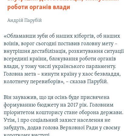
роботи органів влади
Андрій Парубій
«Обламавши зуби об наших кіборгів, об наших
воїнів, ворог сьогодні поставив головну мету –
внутрішня дестабілізація, розхитування ситуації
всередині країни, блокування роботи органів
влади, у тому числі українського парламенту.
Головна мета – кинути країну у хаос безвладдя,
колотнечу перевиборів», – сказав Парубій.
Він зауважив, що ця осінь буде присвячена
формуванню бюджету на 2017 рік. Головним
пріоритетом кошторису стане оборона держави.
Утім, і про соціальний захист населення не
забудуть, додав голова Верховної Ради у своєму
короткому виступі.