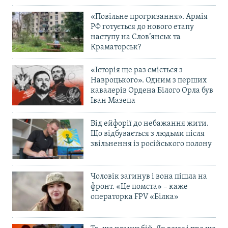
«Повільне прогризання». Армія
РФ готується до нового етапу
наступу на Слов’янськ та
Краматорськ?
«Історія ще раз сміється з
Навроцького». Одним з перших
кавалерів Ордена Білого Орла був
Іван Мазепа
Від ейфорії до небажання жити.
Що відбувається з людьми після
звільнення із російського полону
Чоловік загинув і вона пішла на
фронт. «Це помста» – каже
операторка FPV «Білка»