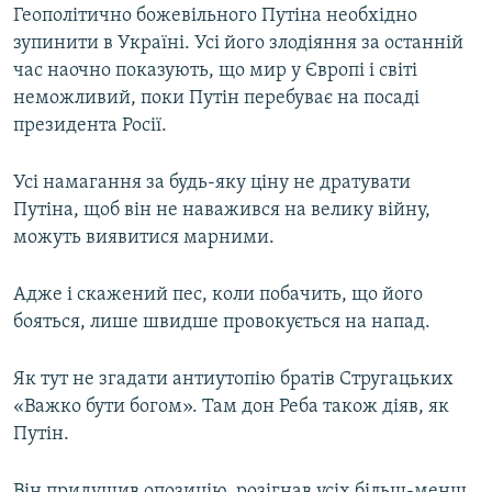
Геополітично божевільного Путіна необхідно
зупинити в Україні. Усі його злодіяння за останній
час наочно показують, що мир у Європі і світі
неможливий, поки Путін перебуває на посаді
президента Росії.
Усі намагання за будь-яку ціну не дратувати
Путіна, щоб він не наважився на велику війну,
можуть виявитися марними.
Адже і скажений пес, коли побачить, що його
бояться, лише швидше провокується на напад.
Як тут не згадати антиутопію братів Стругацьких
«Важко бути богом». Там дон Реба також діяв, як
Путін.
Він придушив опозицію, розігнав усіх більш-менш