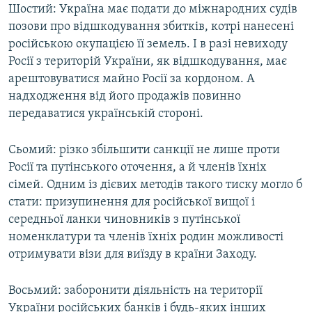
Шостий: Україна має подати до міжнародних судів
позови про відшкодування збитків, котрі нанесені
російською окупацією її земель. І в разі невиходу
Росії з територій України, як відшкодування, має
арештовуватися майно Росії за кордоном. А
надходження від його продажів повинно
передаватися українській стороні.
Сьомий: різко збільшити санкції не лише проти
Росії та путінського оточення, а й членів їхніх
сімей. Одним із дієвих методів такого тиску могло б
стати: призупинення для російської вищої і
середньої ланки чиновників з путінської
номенклатури та членів їхніх родин можливості
отримувати візи для виїзду в країни Заходу.
Восьмий: заборонити діяльність на території
України російських банків і будь-яких інших