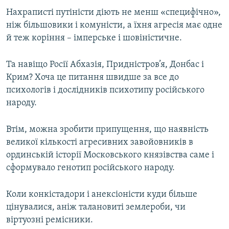
Нахраписті путіністи діють не менш «специфічно»,
ніж більшовики і комуністи, а їхня агресія має одне
й теж коріння – імперське і шовіністичне.
Та навіщо Росії Абхазія, Придністров’я, Донбас і
Крим? Хоча це питання швидше за все до
психологів і дослідників психотипу російського
народу.
Втім, можна зробити припущення, що наявність
великої кількості агресивних завойовників в
ординській історії Московського князівства саме і
сформувало генотип російського народу.
Коли конкістадори і анексіоністи куди більше
цінувалися, аніж талановиті землероби, чи
віртуозні ремісники.