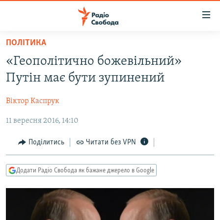
Доступність
посилання
Перейти
ПОЛІТИКА
до
РАДІО СВОБОДА – 70 РОКІВ
«Геополітично божевільний»
основного
ВСЕ ЗА ДОБУ
матеріалу
Путін має бути зупинений
СТАТТІ
Перейти
до
Віктор Каспрук
ВІЙНА
ПОЛІТИКА
основної
11 вересня 2016, 14:10
РОСІЙСЬКА «ФІЛЬТРАЦІЯ»
ЕКОНОМІКА
навігації
Перейти
ДОНБАС.РЕАЛІЇ
СУСПІЛЬСТВО
Поділитись
Читати без VPN
до
КРИМ.РЕАЛІЇ
КУЛЬТУРА
пошуку
Додати Радіо Свобода як бажане джерело в Google
ТИ ЯК?
СПОРТ
СХЕМИ
УКРАЇНА
КИТАЙ.ВИКЛИКИ
СВІТ