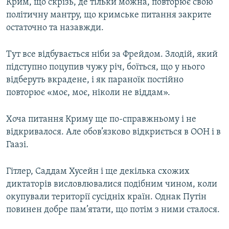
Крим, що скрізь, де тільки можна, повторює свою
політичну мантру, що кримське питання закрите
остаточно та назавжди.
Тут все відбувається ніби за Фрейдом. Злодій, який
підступно поцупив чужу річ, боїться, що у нього
відберуть вкрадене, і як параноїк постійно
повторює «моє, моє, ніколи не віддам».
Хоча питання Криму ще по-справжньому і не
відкривалося. Але обов’язково відкриється в ООН і в
Гаазі.
Гітлер, Саддам Хусейн і ще декілька схожих
диктаторів висловлювалися подібним чином, коли
окупували території сусідніх країн. Однак Путін
повинен добре пам’ятати, що потім з ними сталося.