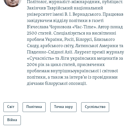
Політолог, журналіст-міжнародник, публіцист.
Закінчив Таврійський національний
університет імені В. І. Вернадського. Працював
завідувачем відділу політики в газеті
В’ячеслава Чорновола «Час-Time». Автор понад
2500 статей. Спеціалізується на висвітленні
проблем України, Росії, Білорусі, Близького
Сходу, арабського світу, Латинської Америки та
Південно-Східної Азії. Лауреат премії журналу
«Сучасність» та Ліги українських меценатів за
2006 рік за цикл статей, присвячених
проблемам внутрішньоукраїнської і світової
політики, а також за інтерв’ю із провідними
діячами білоруської опозиції.
Світ
Політика
Точка зору
Суспільство
Війна