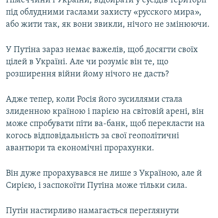
Німеччини і України, відбирати у сусідів території
під облудними гаслами захисту «русского мира»,
або жити так, як вони звикли, нічого не змінюючи.
У Путіна зараз немає важелів, щоб досягти своїх
цілей в Україні. Але чи розуміє він те, що
розширення війни йому нічого не дасть?
Адже тепер, коли Росія його зусиллями стала
злиденною країною і парією на світовій арені, він
може спробувати піти ва-банк, щоб перекласти на
когось відповідальність за свої геополітичні
авантюри та економічні прорахунки.
Він дуже прорахувався не лише з Україною, але й
Сирією, і заспокоїти Путіна може тільки сила.
Путін настирливо намагається переглянути