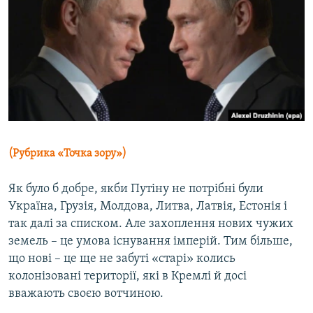
МУЛЬТИМЕДІА
ФОТО
СПЕЦПРОЄКТИ
ПОДКАСТИ
КРИМ РЕАЛІЇ
РУС
(Рубрика «Точка зору»)
УКР
Як було б добре, якби Путіну не потрібні були
КТАТ
Україна, Грузія, Молдова, Литва, Латвія, Естонія і
так далі за списком. Але захоплення нових чужих
ДОЛУЧАЙСЯ!
земель – це умова існування імперій. Тим більше,
що нові – це ще не забуті «старі» колись
колонізовані території, які в Кремлі й досі
вважають своєю вотчиною.
Усі сайти RFE/RL