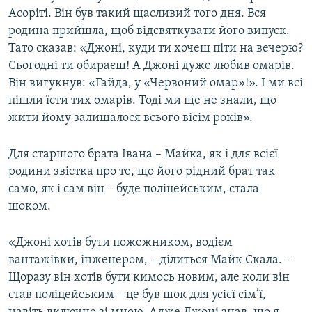
Асоріті. Він був такий щасливий того дня. Вся
родина прийшла, щоб відсвяткувати його випуск.
Тато сказав: «Джоні, куди ти хочеш піти на вечерю?
Сьогодні ти обираєш! А Джоні дуже любив омарів.
Він вигукнув: «Гайда, у «Червоний омар»!». І ми всі
пішли їсти тих омарів. Тоді ми ще не знали, що
жити йому залишалося всього вісім років».
Для старшого брата Івана – Майка, як і для всієї
родини звістка про те, що його рідний брат так
само, як і сам він – буде поліцейським, стала
шоком.
«Джоні хотів бути пожежником, водієм
вантажівки, інженером, – ділиться Майк Скала. –
Щоразу він хотів бути кимось новим, але коли він
став поліцейським – це був шок для усієї сім’ї,