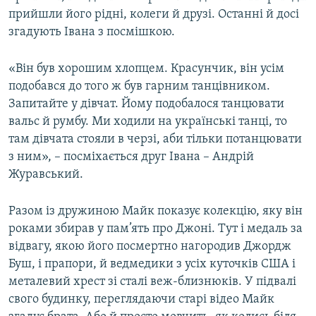
прийшли його рідні, колеги й друзі. Останні й досі
згадують Івана з посмішкою.
«Він був хорошим хлопцем. Красунчик, він усім
подобався до того ж був гарним танцівником.
Запитайте у дівчат. Йому подобалося танцювати
вальс й румбу. Ми ходили на українські танці, то
там дівчата стояли в черзі, аби тільки потанцювати
з ним», – посміхається друг Івана – Андрій
Журавський.
Разом із дружиною Майк показує колекцію, яку він
роками збирав у пам’ять про Джоні. Тут і медаль за
відвагу, якою його посмертно нагородив Джордж
Буш, і прапори, й ведмедики з усіх куточків США і
металевий хрест зі сталі веж-близнюків. У підвалі
свого будинку, переглядаючи старі відео Майк