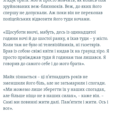
згадує брата. Або й просто мовчить, як колись біля
зруйнованих веж-близнюків. Веж, до яких його
спершу не допускали. Аж поки він не переконав
поліцейських відвозити його туди ночами.
«Щосуботи вночі, мабуть, десь із одинадцятої
години ночі й до шостої ранку, я їхав туди – у місто.
Коли там не було ні телевізійників, ні газетярів.
Брав із собою свіжі квіти і кидав їх на ґраунд зіро. Я
просто приїжджав туди й годинам там лишався. Я
говорив до самого себе і до мого брата».
Майк зізнається – ці п’ятнадцять років не
зменшили його біль, але не затьмарили і спогади.
«Ми можемо лише зберегти їх у наших спогадах,
але більше ніщо не в наших силах», – каже він. –
Самі ми повинні жити далі. Пам’ятати і жити. Ось і
все».