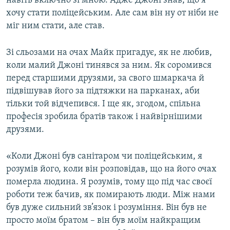
навіть включно зі мною. Адже Джоні знав, що я
хочу стати поліцейським. Але сам він ну от ніби не
міг ним стати, але став.
Зі сльозами на очах Майк пригадує, як не любив,
коли малий Джоні тинявся за ним. Як соромився
перед старшими друзями, за свого шмаркача й
підвішував його за підтяжки на парканах, аби
тільки той відчепився. І ще як, згодом, спільна
професія зробила братів також і найвірнішими
друзями.
«Коли Джоні був санітаром чи поліцейським, я
розумів його, коли він розповідав, що на його очах
померла людина. Я розумів, тому що під час своєї
роботи теж бачив, як помирають люди. Між нами
був дуже сильний зв’язок і розуміння. Він був не
просто моїм братом – він був моїм найкращим