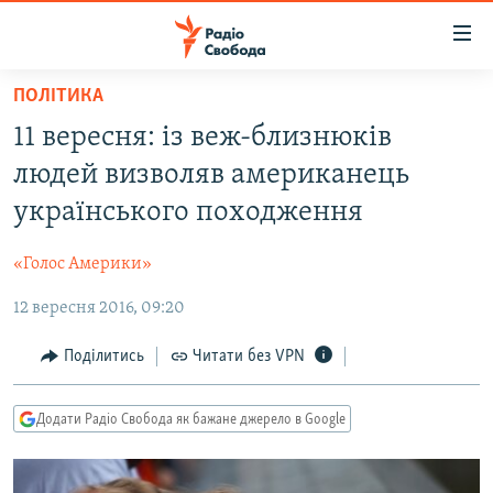
Доступність
посилання
Перейти
ПОЛІТИКА
до
РАДІО СВОБОДА – 70 РОКІВ
11 вересня: із веж-близнюків
основного
ВСЕ ЗА ДОБУ
матеріалу
людей визволяв американець
СТАТТІ
Перейти
українського походження
до
ВІЙНА
ПОЛІТИКА
основної
«Голос Америки»
РОСІЙСЬКА «ФІЛЬТРАЦІЯ»
ЕКОНОМІКА
навігації
Перейти
12 вересня 2016, 09:20
ДОНБАС.РЕАЛІЇ
СУСПІЛЬСТВО
до
КРИМ.РЕАЛІЇ
КУЛЬТУРА
Поділитись
Читати без VPN
пошуку
ТИ ЯК?
СПОРТ
Додати Радіо Свобода як бажане джерело в Google
СХЕМИ
УКРАЇНА
КИТАЙ.ВИКЛИКИ
СВІТ