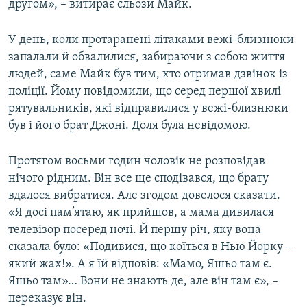
другом», – витирає сльози Майк.
У день, коли протаранені літаками вежі-близнюки
запалали й обвалилися, забираючи з собою життя
людей, саме Майк був тим, хто отримав дзвінок із
поліції. Йому повідомили, що серед першої хвилі
рятувальників, які відправилися у вежі-близнюки
був і його брат Джоні. Доля була невідомою.
Протягом восьми годин чоловік не розповідав
нічого рідним. Він все ще сподівався, що брату
вдалося вибратися. Але згодом довелося сказати.
«Я досі пам’ятаю, як прийшов, а мама дивилася
телевізор посеред ночі. Й першу річ, яку вона
сказала було: «Подивися, що коїться в Нью Йорку –
який жах!». А я їй відповів: «Мамо, Яшьо там є.
Яшьо там»… Вони не знають де, але він там є», –
переказує він.