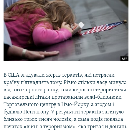
МУЛЬТИМЕДІА
ФОТО
СПЕЦПРОЄКТИ
ПОДКАСТИ
КРИМ РЕАЛІЇ
РУС
УКР
В США згадували жертв терактів, які потрясли
КТАТ
країну п’ятнадцять тому. Рівно стільки часу минуло
від того чорного ранку, коли керовані терористами
пасажирські літаки протаранили вежі-близнюки
ДОЛУЧАЙСЯ!
Торговельного центру в Нью-Йорку, а згодом і
будівлю Пентагону. У результаті терактів загинуло
близько трьох тисяч чоловік, а сама подія поклала
початок «війні з тероризмом», яка триває й донині.