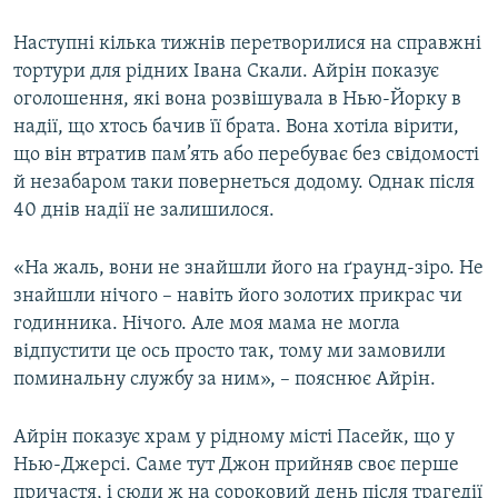
Наступні кілька тижнів перетворилися на справжні
тортури для рідних Івана Скали. Айрін показує
оголошення, які вона розвішувала в Нью-Йорку в
надії, що хтось бачив її брата. Вона хотіла вірити,
що він втратив пам’ять або перебуває без свідомості
й незабаром таки повернеться додому. Однак після
40 днів надії не залишилося.
«На жаль, вони не знайшли його на ґраунд-зіро. Не
знайшли нічого – навіть його золотих прикрас чи
годинника. Нічого. Але моя мама не могла
відпустити це ось просто так, тому ми замовили
поминальну службу за ним», – пояснює Айрін.
Айрін показує храм у рідному місті Пасейк, що у
Нью-Джерсі. Саме тут Джон прийняв своє перше
причастя, і сюди ж на сороковий день після трагедії