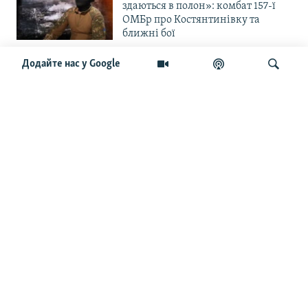
здаються в полон»: комбат 157-ї
ОМБр про Костянтинівку та
ближні бої
Додайте нас у Google
«Повільне прогризання». Армія
РФ готується до нового етапу
наступу на Слов’янськ та
Краматорськ?
Шукати
«Історія ще раз сміється з
Навроцького». Одним з перших
кавалерів Ордена Білого Орла був
Іван Мазепа
Від ейфорії до небажання жити.
Що відбувається з людьми після
звільнення із російського полону
Чоловік загинув і вона пішла на
фронт. «Це помста» – каже