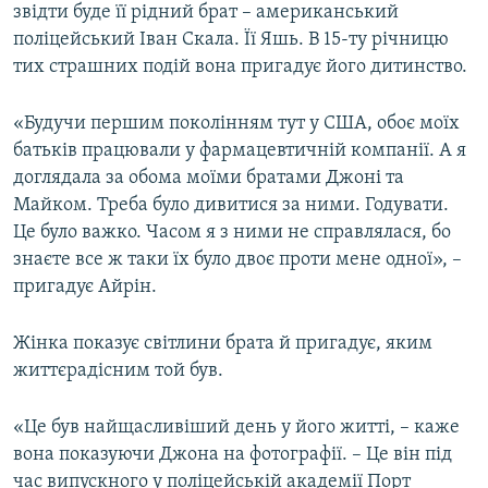
звідти буде її рідний брат – американський
поліцейський Іван Скала. Її Яшь. В 15-ту річницю
тих страшних подій вона пригадує його дитинство.
«Будучи першим поколінням тут у США, обоє моїх
батьків працювали у фармацевтичній компанії. А я
доглядала за обома моїми братами Джоні та
Майком. Треба було дивитися за ними. Годувати.
Це було важко. Часом я з ними не справлялася, бо
знаєте все ж таки їх було двоє проти мене одної», –
пригадує Айрін.
Жінка показує світлини брата й пригадує, яким
життєрадісним той був.
«Це був найщасливіший день у його житті, – каже
вона показуючи Джона на фотографії. – Це він під
час випускного у поліцейській академії Порт