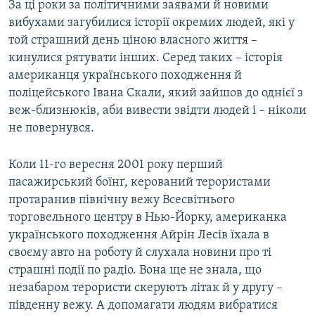
За ці роки за політичними заявами й новими
Усі сайти RFE/RL
вибухами загубилися історії окремих людей, які у
той страшний день ціною власного життя –
кинулися рятувати інших. Серед таких – історія
американця українського походження й
поліцейського Івана Скали, який зайшов до однієї з
веж-близнюків, аби вивести звідти людей і – ніколи
не повернувся.
Коли 11-го вересня 2001 року перший
пасажирський боїнґ, керований терористами
протаранив північну вежу Всесвітнього
торговельного центру в Нью-Йорку, американка
українського походження Айрін Лесів їхала в
своєму авто на роботу й слухала новини про ті
страшні події по радіо. Вона ще не знала, що
незабаром терористи скерують літак й у другу –
південну вежу. А допомагати людям вибратися