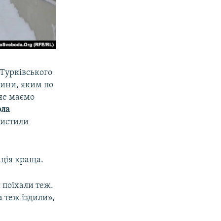
 Турківського
шини, яким по
 не маємо
ла
чистили
ація краща.
 поїхали теж.
а теж їздили»,