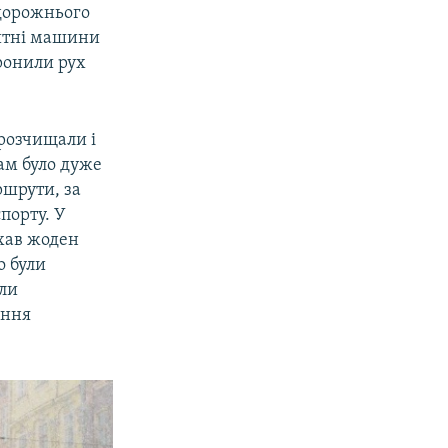
 дорожнього
ритні машини
оронили рух
 розчищали і
ам було дуже
ршрути, за
порту. У
їхав жоден
о були
али
ення