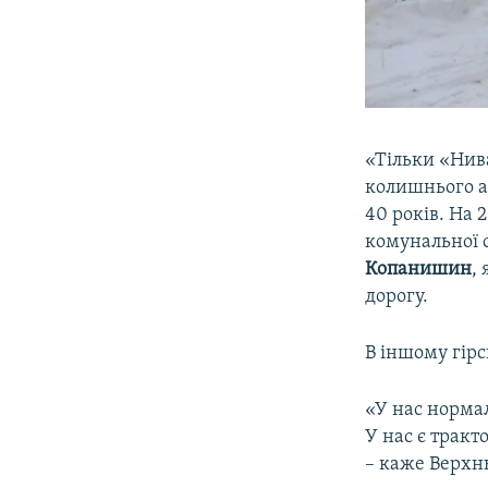
«Тільки «Нива
колишнього ав
40 років. На 
комунальної 
Копанишин
,
дорогу.
В іншому гірс
«У нас нормал
У нас є тракт
– каже Верхн