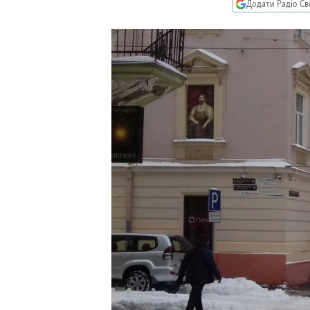
МУЛЬТИМЕДІА
Додати Радіо Св
ФОТО
СПЕЦПРОЄКТИ
ПОДКАСТИ