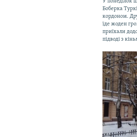
У понеділок ще
Боберка Турк
кордоном. Дру
їде жоден гро
приїхали додо
підводі з кін