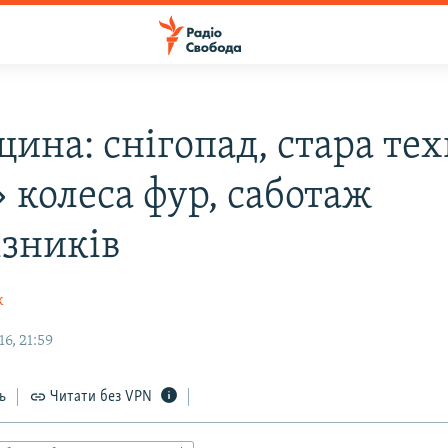
ина: снігопад, стара тех
 колеса фур, саботаж
ізників
к
6, 21:59
ь
Читати без VPN