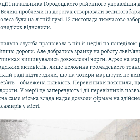
ації і начальника Городоцького районного управління
. Великі проблеми на дорогах створювали великогаба
колеса були на літній гумі. 13 листопада тимчасово заб
понеділок відновили.
нальна служба працювала в ніч із неділі на понеділок:
ішшю дороги. Але добратись зранку на роботу львів’ян
зупинках вишикувались довжелезні черги. Адже на ма
дських активістів, лише половина громадського транс
ській раді підтвердили, що на чотири маршрути не ви
 дев’ять – обмежена кількість. Перевізники пояснили, щ
ороги. У мерії це заперечують і дії перевізників назв
оча саме міська влада надає дозволи фірмам на здійсн
сажирів у місті.