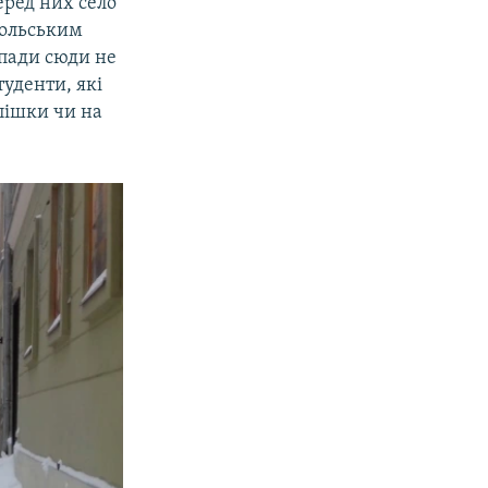
Серед них село
польським
опади сюди не
уденти, які
 пішки чи на