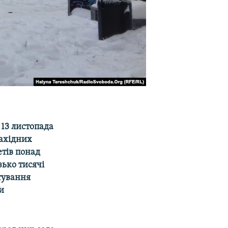
13 листопада
західних
етів понад
зько тисячі
тування
и