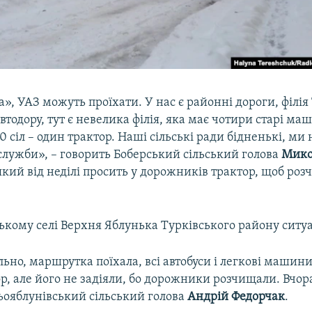
», УАЗ можуть проїхати. У нас є районні дороги, філія
тодору, тут є невелика філія, яка має чотири старі ма
20 сіл – один трактор. Наші сільські ради бідненькі, ми
служби», – говорить Боберський сільський голова
Мико
 який від неділі просить у дорожників трактор, щоб роз
ькому селі Верхня Яблунька Турківського району ситу
ьно, маршрутка поїхала, всі автобуси і легкові машини
ор, але його не задіяли, бо дорожники розчищали. Вчор
ьояблунівський сільський голова
Андрій Федорчак
.