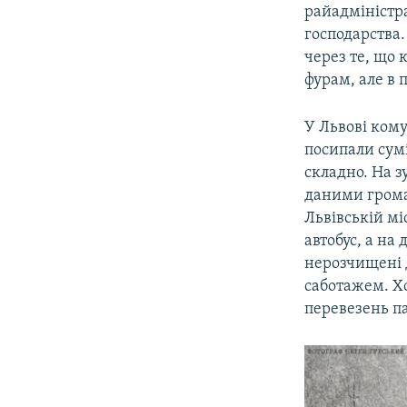
райадміністр
господарства
через те, що 
фурам, але в 
У Львові кому
посипали сум
складно. На 
даними грома
Львівській мі
автобус, а на
нерозчищені д
саботажем. Х
перевезень па