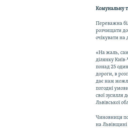
Комунальну т
Переважна бі
розчищати дор
очікувати на 
«На жаль, сам
ділянку Київ-
понад 25 один
дороги, в роз
дає нам можли
погодні умови
свої зусилля 
Львівської о
Чиновниця по
на Львівщині 