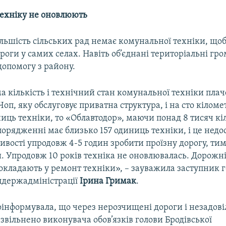
ехніку не оновлюють
льшість сільських рад немає комунальної техніки, щоб
оги у самих селах. Навіть об’єднані територіальні гр
допомогу з району.
а кількість і технічний стан комунальної техніки пла
Чоп, яку обслуговує приватна структура, і на сто кіломе
иць техніки, то «Облавтодор», маючи понад 8 тисяч кі
порядженні має близько 157 одиниць техніки, і це недо
вості упродовж 4-5 годин зробити проїзну дорогу, тим 
. Упродовж 10 років техніка не оновлювалась. Дорожні
докладають у ремонт техніки», – зауважила заступник 
блдержадміністрації
Ірина Гримак
.
інформувала, що через нерозчищені дороги і незадові
звільнено виконувача обов’язків голови Бродівської