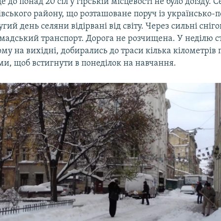
 до понад 20 сіл у гірській місцевості не було доїзду. 
івського району, що розташоване поруч із українсько-
гий день селяни відірвані від світу. Через сильні сніг
мадський транспорт. Дорога не розчищена. У неділю ст
му на вихідні, добирались до траси кілька кілометрів
ьми, щоб встигнути в понеділок на навчання.