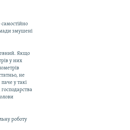
 самостійно
омади змушені
чевний. Якщо
трів у них
лометрів
статньо, не
паче у такі
 господарства
голови
льну роботу