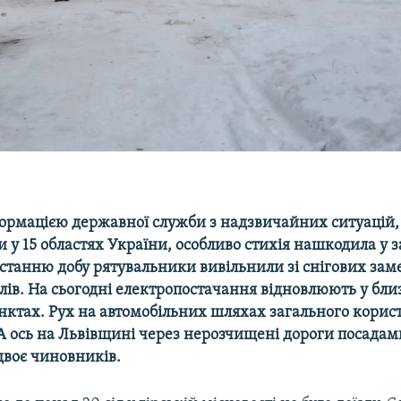
формацією державної служби з надзвичайних ситуацій, 
и у 15 областях України, особливо стихія нашкодила у 
останню добу рятувальники вивільнили зі снігових зам
лів. На сьогодні електропостачання відновлюють у бли
нктах. Рух на автомобільних шляхах загального корис
А ось на Львівщині через нерозчищені дороги посадам
двоє чиновників.