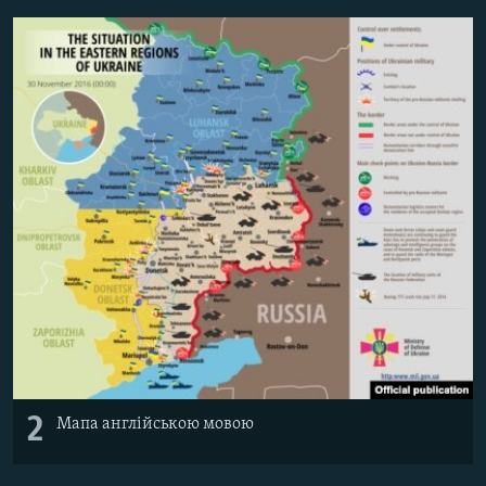
Усі сайти RFE/RL
2
Мапа англійською мовою