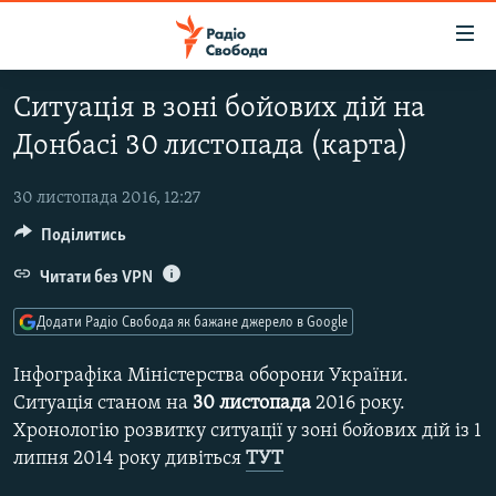
Доступність
посилання
Перейти
Ситуація в зоні бойових дій на
до
РАДІО СВОБОДА – 70 РОКІВ
Донбасі 30 листопада (карта)
основного
ВСЕ ЗА ДОБУ
матеріалу
СТАТТІ
Перейти
30 листопада 2016, 12:27
до
Поділитись
ВІЙНА
ПОЛІТИКА
основної
РОСІЙСЬКА «ФІЛЬТРАЦІЯ»
Читати без VPN
ЕКОНОМІКА
навігації
Перейти
ДОНБАС.РЕАЛІЇ
СУСПІЛЬСТВО
Додати Радіо Свобода як бажане джерело в Google
до
КРИМ.РЕАЛІЇ
КУЛЬТУРА
пошуку
Інфографіка Міністерства оборони України.
ТИ ЯК?
СПОРТ
Ситуація станом на
30 листопада
2016 року.
Хронологію розвитку ситуації у зоні бойових дій із 1
СХЕМИ
УКРАЇНА
липня 2014 року дивіться
ТУТ
КИТАЙ.ВИКЛИКИ
СВІТ