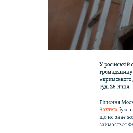
У російській 
громадянину 
«кримського 
суді 26 січня.
Рішення Моск
Захтею
було п
що не знає ж
займається Ф