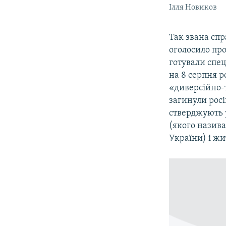
Ілля Новиков
Так звана спр
оголосило пр
готували спец
на 8 серпня р
«диверсійно-
загинули росі
стверджують у
(якого назив
України) і ж