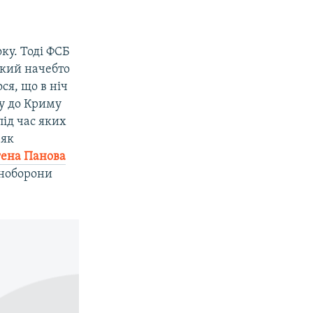
ку. Тоді ФСБ
який начебто
ся, що в ніч
ву до Криму
ід час яких
 як
гена Панова
іноборони