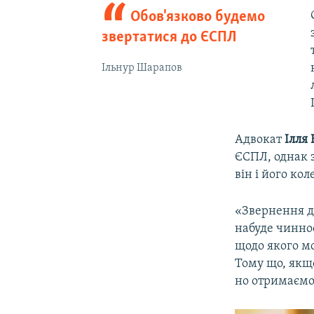
Обов'язково будемо
звертатися до ЄСПЛ
Ільнур Шарапов
Адвокат
Ілля
ЄСПЛ, однак 
він і його ко
«Звернення д
набуде чиннос
щодо якого мо
Тому що, якщо
но отримаємо