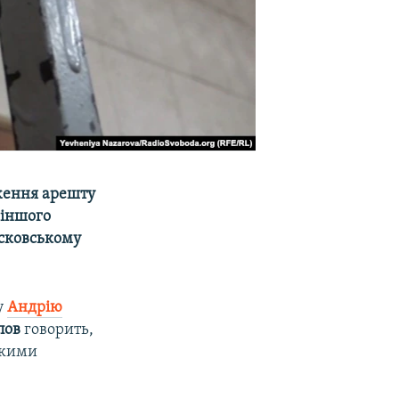
вження арешту
 іншого
осковському
у
Андрію
пов
говорить,
якими