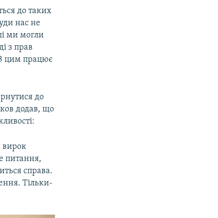
ться до таких
уди нас не
лі ми могли
і з прав
 З цим працює
ернутися до
ков додав, що
жливості:
 вирок
це питання,
иться справа.
ення. Тільки-