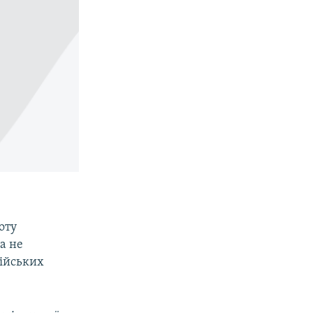
оту
а не
сійських