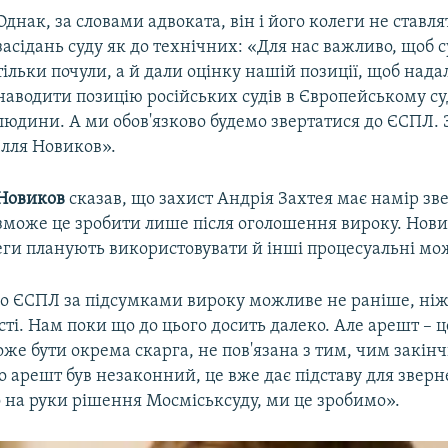
Однак, за словами адвоката, він і його колеги не ставля
засідань суду як до технічних: «Для нас важливо, щоб с
тільки почули, а й дали оцінку нашій позиції, щоб нада
наводити позицію російських судів в Європейському суд
людини. А ми обов'язково будемо звертатися до ЄСПЛ.
Ілля Новиков».
 Новиков
сказав, що захист Андрія Захтея має намір зв
зможе це зробити лише після оголошення вироку. Нови
леги планують використовувати й інші процесуальні мо
о ЄСПЛ за підсумками вироку можливе не раніше, ніж
ті. Нам поки що до цього досить далеко. Але арешт – 
же бути окрема скарга, не пов'язана з тим, чим закінч
 арешт був незаконний, це вже дає підставу для зверн
 на руки рішення Мосміськсуду, ми це зробимо».