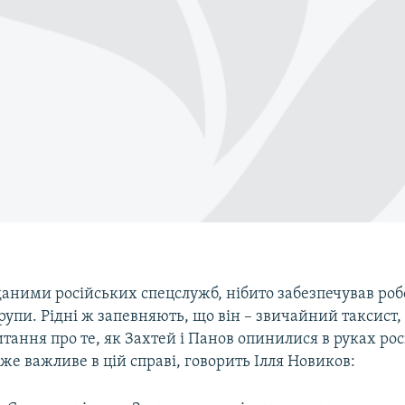
даними російських спецслужб, нібито забезпечував роб
рупи. Рідні ж запевняють, що він – звичайний таксист, 
тання про те, як Захтей і Панов опинилися в руках ро
же важливе в цій справі, говорить Ілля Новиков: