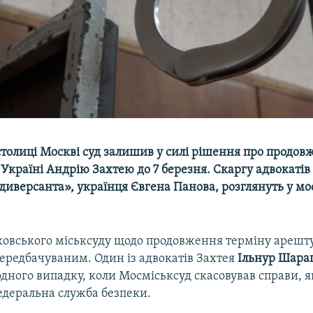
столиці Москві суд залишив у силі рішення про продо
Україні Андрію Захтею до 7 березня. Скаргу адвокатів
диверсанта», українця Євгена Панова, розглянуть у м
овського міськсуду щодо продовження терміну арешт
ередбачуваним. Один із адвокатів Захтея
Ільнур Шара
одного випадку, коли Мосміськсуд скасовував справи, 
едеральна служба безпеки.