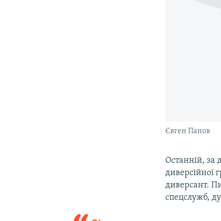
Євген Панов
Останній, за 
диверсійної г
диверсант. Пи
спецслужб, ду