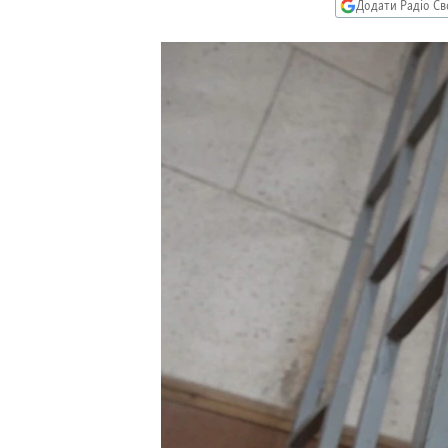
МУЛЬТИМЕДІА
Додати Радіо Св
ФОТО
СПЕЦПРОЄКТИ
ПОДКАСТИ