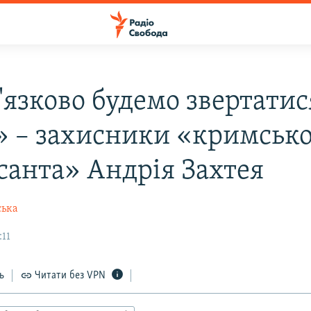
'язково будемо звертатис
 – захисники «кримсько
санта» Андрія Захтея
ська
:11
ь
Читати без VPN