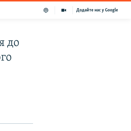
Додайте нас у Google
я до
го