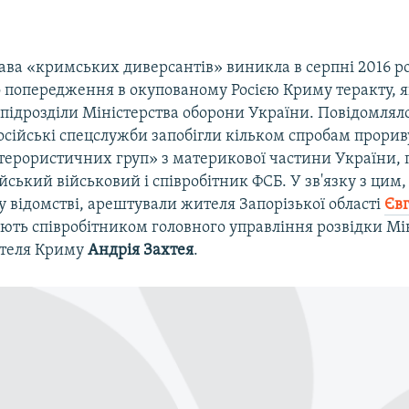
ава «кримських диверсантів» виникла в серпні 2016 ро
о попередження в окупованому Росією Криму теракту, 
підрозділи Міністерства оборони України. Повідомляло
осійські спецслужби запобігли кільком спробам прори
терористичних груп» з материкової частини України, п
йський військовий і співробітник ФСБ. У зв'язку з цим,
 відомстві, арештували жителя Запорізької області
Єв
ають співробітником головного управління розвідки М
ителя Криму
Андрія Захтея
.