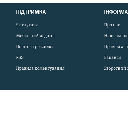
МУЛЬТИМЕДІА
ФОТО
ПІДТРИМКА
ІНФОРМА
СПЕЦПРОЄКТИ
Як слухати
Про нас
ПОДКАСТИ
Мобільний додаток
Наш кодек
Поштова розсилка
Правові ас
RSS
Вакансії
Правила коментування
Зворотний 
КРИМ РЕАЛІЇ
РУС
УКР
КТАТ
ДОЛУЧАЙСЯ!