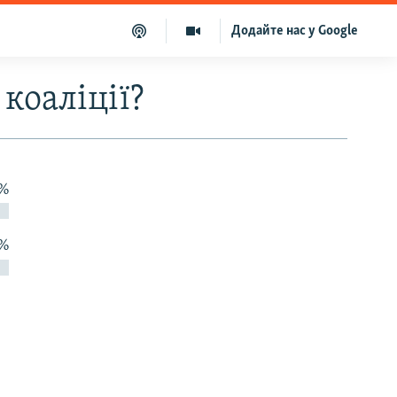
Додайте нас у Google
коаліції?
 %
 %