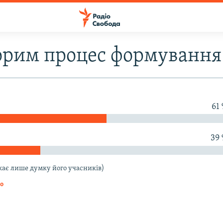
орим процес формування 
61
39
жає лише думку його учасників)
то