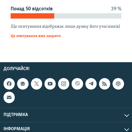
МУЛЬТИМЕДІА
Понад 50 відсотків
39 %
ФОТО
СПЕЦПРОЄКТИ
(Це опитування відображає лише думку його учасників)
Це опитування вже закрито
ПОДКАСТИ
КРИМ РЕАЛІЇ
РУС
ДОЛУЧАЙСЯ!
УКР
КТАТ
ДОЛУЧАЙСЯ!
ПІДТРИМКА
ІНФОРМАЦІЯ