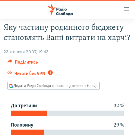
Доступність
посилання
Перейти
Яку частину родинного бюджету
до
РАДІО СВОБОДА – 70 РОКІВ
становлять Ваші витрати на харчі?
основного
ВСЕ ЗА ДОБУ
матеріалу
23 жовтня 2007, 19:43
СТАТТІ
Перейти
до
Поділитись
ВІЙНА
ПОЛІТИКА
основної
Читати без VPN
РОСІЙСЬКА «ФІЛЬТРАЦІЯ»
ЕКОНОМІКА
навігації
Перейти
ДОНБАС.РЕАЛІЇ
СУСПІЛЬСТВО
Додати Радіо Свобода як бажане джерело в Google
до
КРИМ.РЕАЛІЇ
КУЛЬТУРА
пошуку
До третини
32 %
ТИ ЯК?
СПОРТ
СХЕМИ
УКРАЇНА
Половину
29 %
КИТАЙ.ВИКЛИКИ
СВІТ