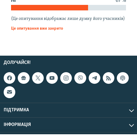
Ні
67 %
КИТАЙ.ВИКЛИКИ
МУЛЬТИМЕДІА
(Це опитування відображає лише думку його учасників)
ФОТО
Це опитування вже закрито
СПЕЦПРОЄКТИ
ПОДКАСТИ
ДОЛУЧАЙСЯ!
КРИМ РЕАЛІЇ
РУС
УКР
КТАТ
ПІДТРИМКА
ДОЛУЧАЙСЯ!
ІНФОРМАЦІЯ