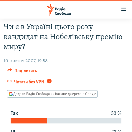
Доступність
посилання
Перейти
Чи є в Україні цього року
до
РАДІО СВОБОДА – 70 РОКІВ
кандидат на Нобелівську премію
основного
ВСЕ ЗА ДОБУ
матеріалу
миру?
СТАТТІ
Перейти
до
10 жовтня 2007, 19:58
ВІЙНА
ПОЛІТИКА
основної
Поділитись
РОСІЙСЬКА «ФІЛЬТРАЦІЯ»
ЕКОНОМІКА
навігації
Перейти
Читати без VPN
ДОНБАС.РЕАЛІЇ
СУСПІЛЬСТВО
до
КРИМ.РЕАЛІЇ
Додати Радіо Свобода як бажане джерело в Google
КУЛЬТУРА
пошуку
ТИ ЯК?
СПОРТ
Так
33 %
СХЕМИ
УКРАЇНА
ПРИАЗОВ’Я
СВІТ