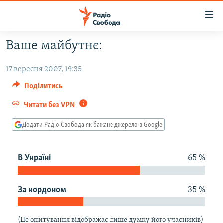
Доступність
посилання
Перейти
Ваше майбутнє:
до
РАДІО СВОБОДА – 70 РОКІВ
основного
17 вересня 2007, 19:35
ВСЕ ЗА ДОБУ
матеріалу
Поділитись
СТАТТІ
Перейти
до
Читати без VPN
ВІЙНА
ПОЛІТИКА
основної
РОСІЙСЬКА «ФІЛЬТРАЦІЯ»
ЕКОНОМІКА
навігації
Додати Радіо Свобода як бажане джерело в Google
Перейти
ДОНБАС.РЕАЛІЇ
СУСПІЛЬСТВО
до
В Україні
65 %
КРИМ.РЕАЛІЇ
КУЛЬТУРА
пошуку
ТИ ЯК?
СПОРТ
За кордоном
35 %
СХЕМИ
УКРАЇНА
КИТАЙ.ВИКЛИКИ
СВІТ
(Це опитування відображає лише думку його учасників)