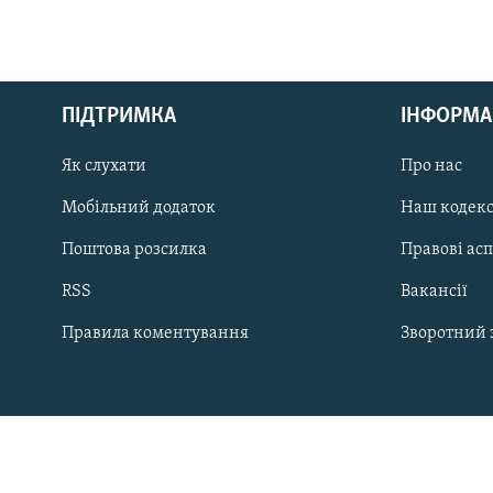
МУЛЬТИМЕДІА
ФОТО
СПЕЦПРОЄКТИ
ПІДТРИМКА
ІНФОРМА
ПОДКАСТИ
Як слухати
Про нас
Мобільний додаток
Наш кодек
Поштова розсилка
Правові ас
КРИМ РЕАЛІЇ
RSS
Вакансії
РУС
Правила коментування
Зворотний 
УКР
КТАТ
ДОЛУЧАЙСЯ!