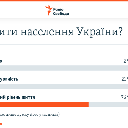
ити населення України?
ю
2
уваність
21
ий рівень життя
76
жає лише думку його учасників)
то