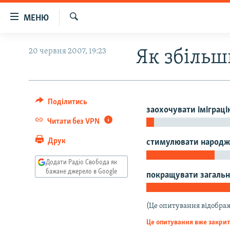
Доступність
МЕНЮ
посилання
Шукати
Перейти
РАДІО СВОБОДА – 70 РОКІВ
20 червня 2007, 19:23
Як збільш
до
ВСЕ ЗА ДОБУ
основного
матеріалу
СТАТТІ
Перейти
ВІЙНА
ПОЛІТИКА
Поділитись
до
заохочувати іміграці
основної
РОСІЙСЬКА «ФІЛЬТРАЦІЯ»
ЕКОНОМІКА
Читати без VPN
навігації
ДОНБАС.РЕАЛІЇ
СУСПІЛЬСТВО
Друк
стимулювати народж
Перейти
до
КРИМ.РЕАЛІЇ
КУЛЬТУРА
Додати Радіо Свобода як
пошуку
бажане джерело в Google
покращувати загальн
ТИ ЯК?
СПОРТ
СХЕМИ
УКРАЇНА
(Це опитування відобра
КИТАЙ.ВИКЛИКИ
СВІТ
Це опитування вже закри