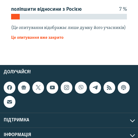
КИТАЙ.ВИКЛИКИ
поліпшити відносини з Росією
7 %
МУЛЬТИМЕДІА
ФОТО
(Це опитування відображає лише думку його учасників)
Це опитування вже закрито
СПЕЦПРОЄКТИ
ПОДКАСТИ
КРИМ РЕАЛІЇ
ДОЛУЧАЙСЯ!
РУС
УКР
КТАТ
ДОЛУЧАЙСЯ!
ПІДТРИМКА
ІНФОРМАЦІЯ