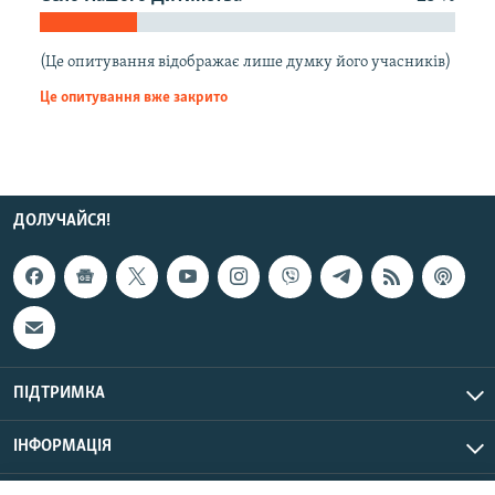
МУЛЬТИМЕДІА
ФОТО
(Це опитування відображає лише думку його учасників)
СПЕЦПРОЄКТИ
Це опитування вже закрито
ПОДКАСТИ
КРИМ РЕАЛІЇ
ДОЛУЧАЙСЯ!
РУС
УКР
КТАТ
ДОЛУЧАЙСЯ!
ПІДТРИМКА
ІНФОРМАЦІЯ