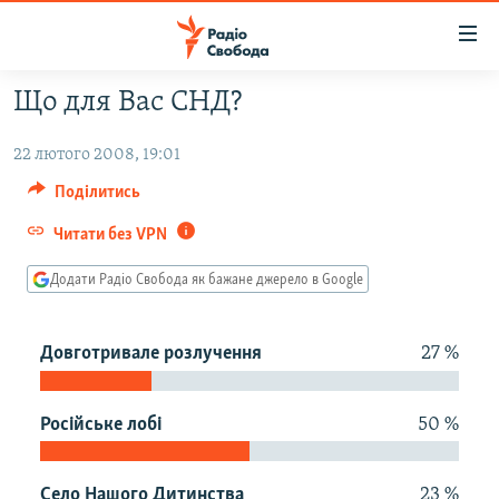
Доступність
посилання
Перейти
Що для Вас СНД?
до
РАДІО СВОБОДА – 70 РОКІВ
основного
22 лютого 2008, 19:01
ВСЕ ЗА ДОБУ
матеріалу
Поділитись
СТАТТІ
Перейти
до
Читати без VPN
ВІЙНА
ПОЛІТИКА
основної
РОСІЙСЬКА «ФІЛЬТРАЦІЯ»
ЕКОНОМІКА
навігації
Додати Радіо Свобода як бажане джерело в Google
Перейти
ДОНБАС.РЕАЛІЇ
СУСПІЛЬСТВО
до
Довготривале розлучення
27 %
КРИМ.РЕАЛІЇ
КУЛЬТУРА
пошуку
ТИ ЯК?
СПОРТ
Російське лобі
50 %
СХЕМИ
УКРАЇНА
КИТАЙ.ВИКЛИКИ
СВІТ
Село Нашого Дитинства
23 %