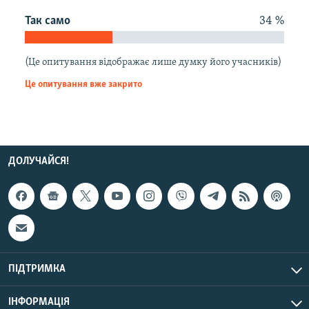
МУЛЬТИМЕДІА
Так само
34 %
ФОТО
СПЕЦПРОЄКТИ
(Це опитування відображає лише думку його учасників)
Це опитування вже закрито
ПОДКАСТИ
КРИМ РЕАЛІЇ
РУС
ДОЛУЧАЙСЯ!
УКР
КТАТ
ДОЛУЧАЙСЯ!
ПІДТРИМКА
ІНФОРМАЦІЯ