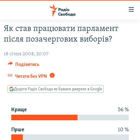
Доступність
посилання
Перейти
Як став працювати парламент
до
РАДІО СВОБОДА – 70 РОКІВ
після позачергових виборів?
основного
ВСЕ ЗА ДОБУ
матеріалу
18 січня 2008, 20:07
СТАТТІ
Перейти
до
Поділитись
ВІЙНА
ПОЛІТИКА
основної
Читати без VPN
РОСІЙСЬКА «ФІЛЬТРАЦІЯ»
ЕКОНОМІКА
навігації
Перейти
ДОНБАС.РЕАЛІЇ
СУСПІЛЬСТВО
Додати Радіо Свобода як бажане джерело в Google
до
КРИМ.РЕАЛІЇ
КУЛЬТУРА
пошуку
Краще
56 %
ТИ ЯК?
СПОРТ
СХЕМИ
УКРАЇНА
Гірше
10 %
КИТАЙ.ВИКЛИКИ
СВІТ