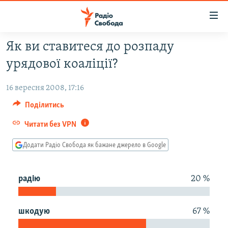
Доступність
посилання
Перейти
Як ви ставитеся до розпаду
до
РАДІО СВОБОДА – 70 РОКІВ
урядової коалiцiї?
основного
ВСЕ ЗА ДОБУ
матеріалу
16 вересня 2008, 17:16
СТАТТІ
Перейти
до
Поділитись
ВІЙНА
ПОЛІТИКА
основної
Читати без VPN
РОСІЙСЬКА «ФІЛЬТРАЦІЯ»
ЕКОНОМІКА
навігації
Перейти
ДОНБАС.РЕАЛІЇ
СУСПІЛЬСТВО
Додати Радіо Свобода як бажане джерело в Google
до
КРИМ.РЕАЛІЇ
КУЛЬТУРА
пошуку
радiю
20 %
ТИ ЯК?
СПОРТ
СХЕМИ
УКРАЇНА
шкодую
67 %
ПРИАЗОВ’Я
СВІТ