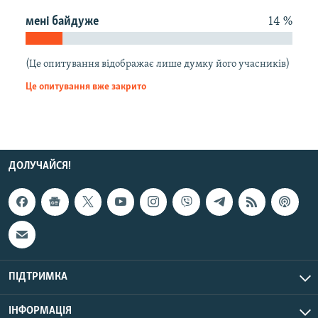
КИТАЙ.ВИКЛИКИ
менi байдуже
14 %
МУЛЬТИМЕДІА
ФОТО
(Це опитування відображає лише думку його учасників)
Це опитування вже закрито
СПЕЦПРОЄКТИ
ПОДКАСТИ
КРИМ РЕАЛІЇ
ДОЛУЧАЙСЯ!
РУС
УКР
КТАТ
ДОЛУЧАЙСЯ!
ПІДТРИМКА
ІНФОРМАЦІЯ